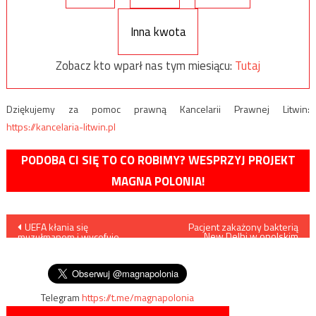
Inna kwota
Zobacz kto wparł nas tym miesiącu:
Tutaj
Dziękujemy za pomoc prawną Kancelarii Prawnej Litwin:
https://kancelaria-litwin.pl
PODOBA CI SIĘ TO CO ROBIMY? WESPRZYJ PROJEKT
MAGNA POLONIA!
Nawigacja
UEFA kłania się
Pacjent zakażony bakterią
New Delhi w opolskim
muzułmanom i wycofuje
szpitalu
wpisu
bezalkoholowe piwo z
pomeczowych konferencji
Telegram
https://t.me/magnapolonia