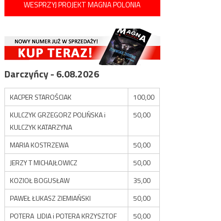
WESPRZYJ PROJEKT MAGNA POLONIA
Darczyńcy - 6.08.2026
KACPER STAROŚCIAK
100,00
KULCZYK GRZEGORZ POLIŃSKA i
50,00
KULCZYK KATARZYNA
MARIA KOSTRZEWA
50,00
JERZY T MICHAJŁOWICZ
50,00
KOZIOŁ BOGUSŁAW
35,00
PAWEŁ ŁUKASZ ZIEMIAŃSKI
50,00
POTERA LIDIA i POTERA KRZYSZTOF
50,00