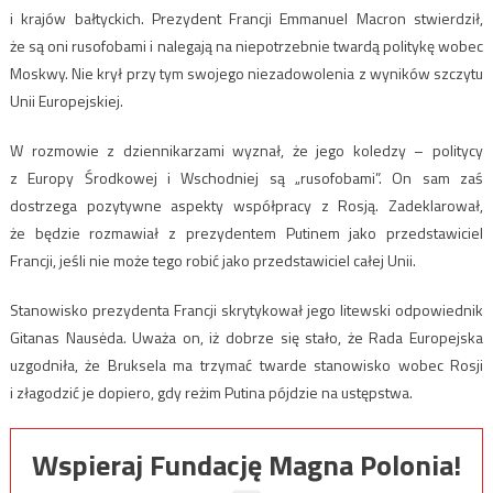
i krajów bałtyckich. Prezydent Francji Emmanuel Macron stwierdził,
że są oni rusofobami i nalegają na niepotrzebnie twardą politykę wobec
Moskwy. Nie krył przy tym swojego niezadowolenia z wyników szczytu
Unii Europejskiej.
W rozmowie z dziennikarzami wyznał, że jego koledzy – politycy
z Europy Środkowej i Wschodniej są „rusofobami”. On sam zaś
dostrzega pozytywne aspekty współpracy z Rosją. Zadeklarował,
że będzie rozmawiał z prezydentem Putinem jako przedstawiciel
Francji, jeśli nie może tego robić jako przedstawiciel całej Unii.
Stanowisko prezydenta Francji skrytykował jego litewski odpowiednik
Gitanas Nausėda. Uważa on, iż dobrze się stało, że Rada Europejska
uzgodniła, że Bruksela ma trzymać twarde stanowisko wobec Rosji
i złagodzić je dopiero, gdy reżim Putina pójdzie na ustępstwa.
Wspieraj Fundację Magna Polonia!