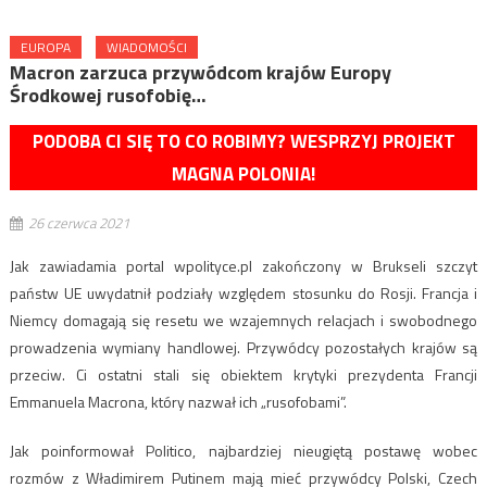
EUROPA
WIADOMOŚCI
Macron zarzuca przywódcom krajów Europy
Środkowej rusofobię…
PODOBA CI SIĘ TO CO ROBIMY? WESPRZYJ PROJEKT
MAGNA POLONIA!
26 czerwca 2021
Jak zawiadamia portal wpolityce.pl zakończony w Brukseli szczyt
państw UE uwydatnił podziały względem stosunku do Rosji. Francja i
Niemcy domagają się resetu we wzajemnych relacjach i swobodnego
prowadzenia wymiany handlowej. Przywódcy pozostałych krajów są
przeciw. Ci ostatni stali się obiektem krytyki prezydenta Francji
Emmanuela Macrona, który nazwał ich „rusofobami”.
Jak poinformował Politico, najbardziej nieugiętą postawę wobec
rozmów z Władimirem Putinem mają mieć przywódcy Polski, Czech