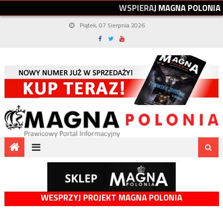
W
S
P
I
E
R
A
J
M
A
G
N
A
P
O
L
O
N
I
A
Piątek, 07 Sierpnia 2026
WESPRZYJ PROJEKT MAGNA POLONIA