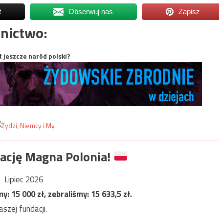
t
Obserwuj nas
Zapisz
nictwo:
t jeszcze naród polski?
ację Magna Polonia!
Lipiec 2026
my:
15 000
zł, zebraliśmy:
15 633,5
zł.
szej fundacji.