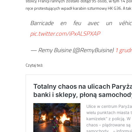
stolicy Francji rannych zostało dotąd 95 osób, w tym 14 p
ręce protestujących wpadł karabin szturmowy HK G36. A tak 
Barricade en feu avec un véhi
pic.twitter.com/iPxALSPXAP
— Remy Buisine (@RemyBuisine)
1 grud
Czytaj też: