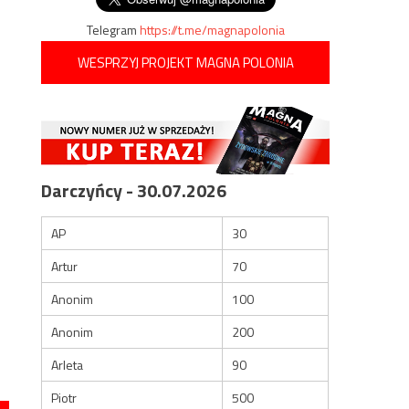
Telegram
https://t.me/magnapolonia
WESPRZYJ PROJEKT MAGNA POLONIA
Darczyńcy - 30.07.2026
AP
30
Artur
70
Anonim
100
Anonim
200
Arleta
90
Piotr
500