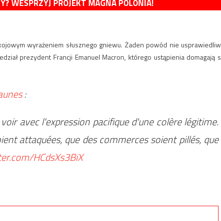
MY? WESPRZYJ PROJEKT MAGNA POLONIA!
 pokojowym wyrażeniem słusznego gniewu. Żaden powód nie usprawiedliw
edział prezydent Francji Emanuel Macron, którego ustąpienia domagają s
Jaunes
:
à voir avec l'expression pacifique d'une colère légitime.
oient attaquées, que des commerces soient pillés, que
tter.com/HCdsXs3BiX