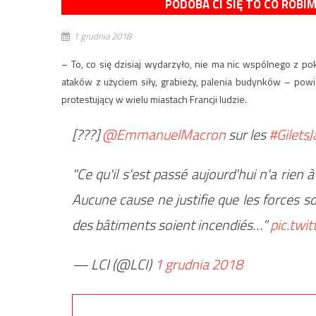
PODOBA CI SIĘ TO CO ROBI
1 grudnia 2018
– To, co się dzisiaj wydarzyło, nie ma nic wspólnego z
ataków z użyciem siły, grabieży, palenia budynków – powi
protestujący w wielu miastach Francji ludzie.
[???]
@EmmanuelMacron
sur les
#Gilets
"Ce qu'il s'est passé aujourd'hui n'a rien 
Aucune cause ne justifie que les forces s
des bâtiments soient incendiés…"
pic.twi
— LCI (@LCI)
1 grudnia 2018