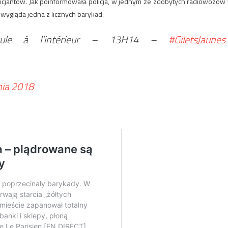
olicjantów. Jak poinformowała policja, w jednym ze zdobytych radiowozów
wygląda jedna z licznych barykad:
cule à l’intérieur – 13H14 –
#GiletsJaunes
nia 2018