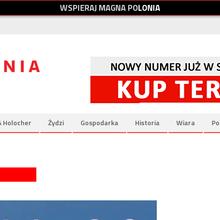
W
S
P
I
E
R
A
J
M
A
G
N
A
P
O
L
O
N
I
A
& Holocher
Żydzi
Gospodarka
Historia
Wiara
Po