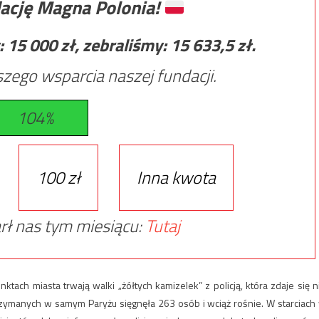
ację Magna Polonia!
:
15 000
zł, zebraliśmy:
15 633,5
zł.
zego wsparcia naszej fundacji.
104%
100 zł
Inna kwota
rł nas tym miesiącu:
Tutaj
tach miasta trwają walki „żółtych kamizelek” z policją, która zdaje się n
rzymanych w samym Paryżu sięgnęła 263 osób i wciąż rośnie. W starciach