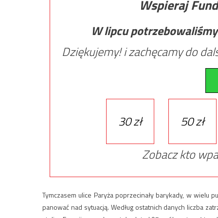
Wspieraj Fund
W lipcu potrzebowaliśmy
Dziękujemy! i zachęcamy do dals
30 zł
50 zł
Zobacz kto wpa
Tymczasem ulice Paryża poprzecinały barykady, w wielu punk
panować nad sytuacją. Według ostatnich danych liczba zat