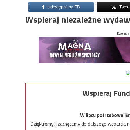
Udostępnij na FB
Twee
Wspieraj niezależne wydaw
Czy jes
Wspieraj Fund
W lipcu potrzebowaliś
Dziękujemy! i zachęcamy do dalszego wsparcia na