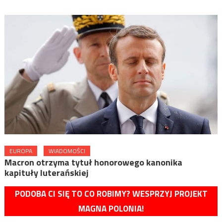
EUROPA
WIADOMOŚCI
Macron otrzyma tytuł honorowego kanonika
kapituły luterańskiej
PODOBA CI SIĘ TO CO ROBIMY? WESPRZYJ PROJEKT
MAGNA POLONIA!