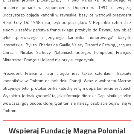
praktyce popadł w zapomnienie. Dopiero w 1957 r. zwyczaj
uroczystego objęcia kanonii w rzymskiej bazylice wznowił prezydent
René Coty. Od 1958 roku, czyli od początków V Republiki, czterech z
siedmiu szefów państwa francuskiego przybyło do Rzymu, aby objąć
tytuł „pierwszego i jedynego kanonika honorowego” bazyliki
laterańskiej. Byli to: Charles de Gaulle, Valery Giscard d’Estaing, Jacques
Chirac i Nicolas Sarkozy. Natomiast Georges Pompidou, François
Mitterrand i François Holland nie przyjęli tego tytułu.
Prezydent Francji z racji urzędu jest także członkiem kapituły
kanoników w Embrun na południu Francji. Wraz z wyborem Macron
otrzymuje tytuł protokanonika katedry w tym departamencie w Alpach
Wysokich. Jednak godność ta, jak informuje diecezja Gap, skutkuje tylko
wówczas, gdy osoba, której tytuł ten się należy, osobiście pojawi się w
Embrun.
Wspieraj Fundację Magna Polonia!