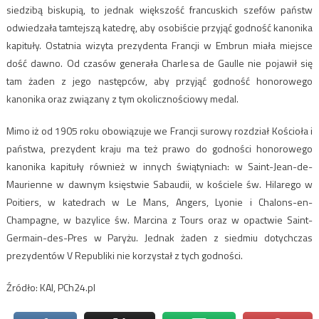
siedzibą biskupią, to jednak większość francuskich szefów państw
odwiedzała tamtejszą katedrę, aby osobiście przyjąć godność kanonika
kapituły. Ostatnia wizyta prezydenta Francji w Embrun miała miejsce
dość dawno. Od czasów generała Charlesa de Gaulle nie pojawił się
tam żaden z jego następców, aby przyjąć godność honorowego
kanonika oraz związany z tym okolicznościowy medal.
Mimo iż od 1905 roku obowiązuje we Francji surowy rozdział Kościoła i
państwa, prezydent kraju ma też prawo do godności honorowego
kanonika kapituły również w innych świątyniach: w Saint-Jean-de-
Maurienne w dawnym księstwie Sabaudii, w kościele św. Hilarego w
Poitiers, w katedrach w Le Mans, Angers, Lyonie i Chalons-en-
Champagne, w bazylice św. Marcina z Tours oraz w opactwie Saint-
Germain-des-Pres w Paryżu. Jednak żaden z siedmiu dotychczas
prezydentów V Republiki nie korzystał z tych godności.
Źródło: KAI, PCh24.pl