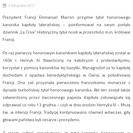
3 listopada 2017
Prezydent Francji Emmanuel Macron przyjmie tytuł honorowego
kanonika kapituły laterańskiej – poinformował na swym portalu
dziennik „La Croix”. Historyczny tytuł nosili w przeszłości m.in. królowie
Francji.
Po raz pierwszy honorowym kanonikiem kapituły laterańskiej został w
1604 r. Henryk IV. Nawrócony na katolicyzm z protestantyzmu,
korzystał z pomocy kanoników tej bazyliki. Wynagrodził za to kapitułę
dochodami z opactwa benedyktyńskiego w Clairac w południowej
Francji. Ona zaś przyznała pierwszemu francuskiemu monarsze z
dynastii burbońskiej tytuł honorowego kanonika. Akt ten został także
zatwierdzony przez ówczesnego papieża. Kapituła zobowiązała się
odprawiać co roku 13 grudnia – czyli w dniu urodzin Henryka IV – Mszę
św. w intencji Francji. Tradycję kontynuowano również wówczas, gdy
głowami państwa byli cesarze i prezydenci.
Z czasm jednak przysługujący im tytuł kanonika honorowego w