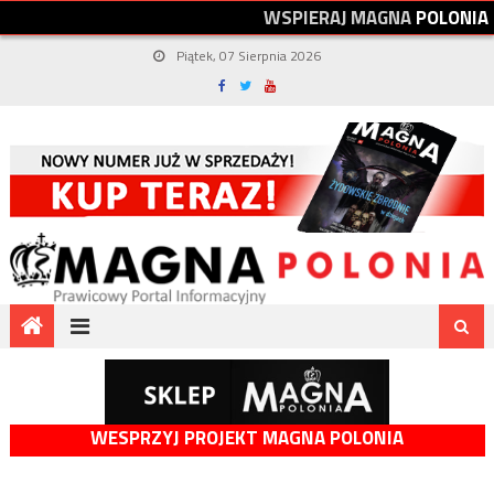
W
S
P
I
E
R
A
J
M
A
G
N
A
P
O
L
O
N
I
A
Piątek, 07 Sierpnia 2026
WESPRZYJ PROJEKT MAGNA POLONIA