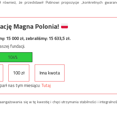
ł również, że przedstawił Putinowi propozycje „konkretnych gwaranc
ację Magna Polonia!
my:
15 000
zł, zebraliśmy:
15 633,5
zł.
szej fundacji.
104%
100 zł
Inna kwota
parł nas tym miesiącu:
Tutaj
ngażowania się w tę kwestię i chęci utrzymania stabilności i integralnoś