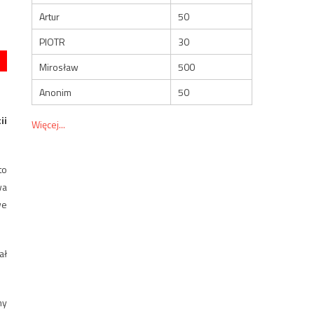
Artur
50
PIOTR
30
Mirosław
500
Anonim
50
ii
Więcej...
to
wa
we
ał
my