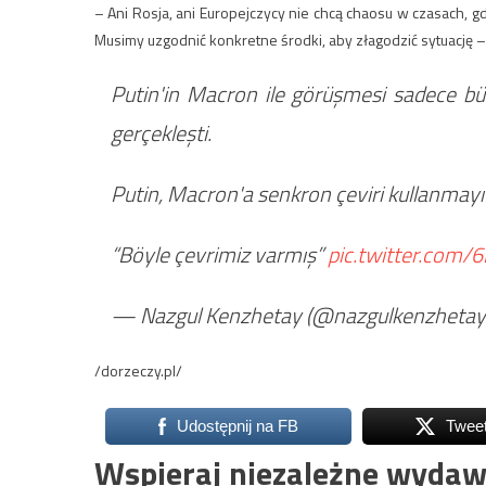
– Ani Rosja, ani Europejczycy nie chcą chaosu w czasach, g
Musimy uzgodnić konkretne środki, aby złagodzić sytuację –
Putin'in Macron ile görüşmesi sadece bü
gerçekleşti.
Putin, Macron'a senkron çeviri kullanmayı
“Böyle çevrimiz varmış”
pic.twitter.com
— Nazgul Kenzhetay (@nazgulkenzhetay
/dorzeczy.pl/
Udostępnij na FB
Twee
Wspieraj niezależne wydaw