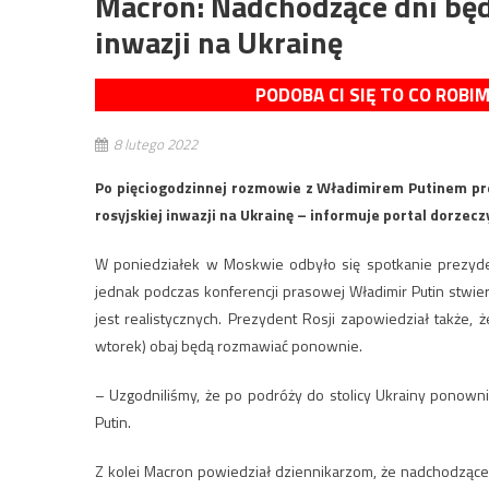
Macron: Nadchodzące dni będ
inwazji na Ukrainę
PODOBA CI SIĘ TO CO ROBI
8 lutego 2022
Po pięciogodzinnej rozmowie z Władimirem Putinem prez
rosyjskiej inwazji na Ukrainę – informuje portal dorzeczy
W poniedziałek w Moskwie odbyło się spotkanie prezyden
jednak podczas konferencji prasowej Władimir Putin stwi
jest realistycznych. Prezydent Rosji zapowiedział także,
wtorek) obaj będą rozmawiać ponownie.
– Uzgodniliśmy, że po podróży do stolicy Ukrainy ponown
Putin.
Z kolei Macron powiedział dziennikarzom, że nadchodzące