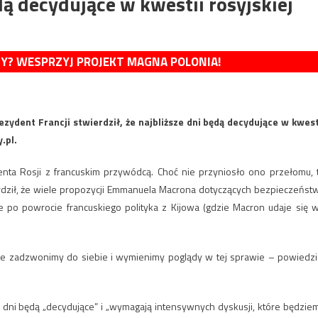
ą decydujące w kwestii rosyjskiej
MY? WESPRZYJ PROJEKT MAGNA POLONIA!
ydent Francji stwierdził, że najbliższe dni będą decydujące w kwest
.pl.
ta Rosji z francuskim przywódcą. Choć nie przyniosło ono przełomu, 
erdził, że wiele propozycji Emmanuela Macrona dotyczących bezpieczeńst
 że po powrocie francuskiego polityka z Kijowa (gdzie Macron udaje się 
ie zadzwonimy do siebie i wymienimy poglądy w tej sprawie – powiedzi
 dni będą „decydujące” i „wymagają intensywnych dyskusji, które będzie