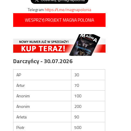
Telegram
https://t.me/magnapolonia
WESPRZYJ PROJEKT MAGNA POLONIA
Darczyńcy - 30.07.2026
AP
30
Artur
70
Anonim
100
Anonim
200
Arleta
90
Piotr
500