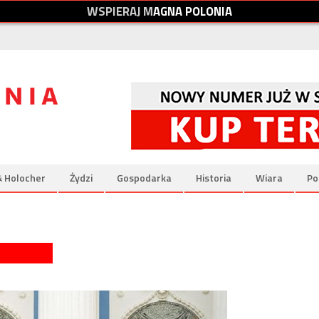
W
S
P
I
E
R
A
J
M
A
G
N
A
P
O
L
O
N
I
A
& Holocher
Żydzi
Gospodarka
Historia
Wiara
Po