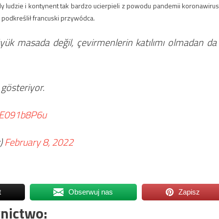
dy ludzie i kontynent tak bardzo ucierpieli z powodu pandemii koronawirus
 podkreślił francuski przywódca.
yük masada değil, çevirmenlerin katılımı olmadan da
 gösteriyor.
/6E091b8P6u
)
February 8, 2022
t
Obserwuj nas
Zapisz
nictwo: