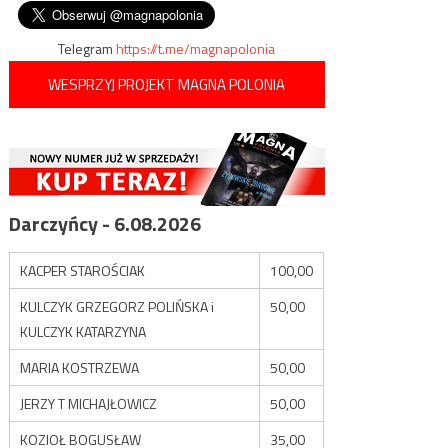
Majdanku „polskimi obozami
wpisu
śmierci”
Telegram
https://t.me/magnapolonia
WESPRZYJ PROJEKT MAGNA POLONIA
Darczyńcy - 6.08.2026
KACPER STAROŚCIAK
100,00
KULCZYK GRZEGORZ POLIŃSKA i
50,00
KULCZYK KATARZYNA
MARIA KOSTRZEWA
50,00
JERZY T MICHAJŁOWICZ
50,00
KOZIOŁ BOGUSŁAW
35,00