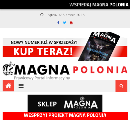
W
S
P
I
E
R
A
J
M
A
G
N
A
P
O
L
O
N
I
A
Piątek, 07 Sierpnia 2026
WESPRZYJ PROJEKT MAGNA POLONIA