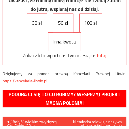
Uważasz, że robimy dobrą robotę? Nie czekaj zatem
do jutra, wspieraj nas od dzisiaj.
30 zł
50 zł
100 zł
Inna kwota
Zobacz kto wparł nas tym miesiącu:
Tutaj
Dziękujemy za pomoc prawną Kancelarii Prawnej Litwin:
https://kancelaria-litwin.pl
PODOBA CI SIĘ TO CO ROBIMY? WESPRZYJ PROJEKT
MAGNA POLONIA!
Nawigacja
„Wołyń” wielkim zwycięzcą
Niemiecka telewizja nazywa
obozy w Sobiborze i na
Gali Orłów 2017