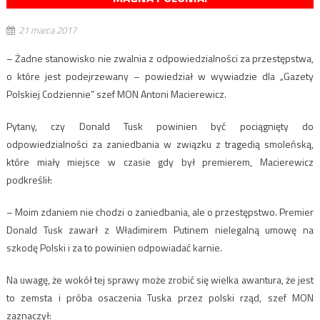
21 marca 2017
– Żadne stanowisko nie zwalnia z odpowiedzialności za przestępstwa,
o które jest podejrzewany – powiedział w wywiadzie dla „Gazety
Polskiej Codziennie” szef MON Antoni Macierewicz.
Pytany, czy Donald Tusk powinien być pociągnięty do
odpowiedzialności za zaniedbania w związku z tragedią smoleńską,
które miały miejsce w czasie gdy był premierem, Macierewicz
podkreślił:
– Moim zdaniem nie chodzi o zaniedbania, ale o przestępstwo. Premier
Donald Tusk zawarł z Władimirem Putinem nielegalną umowę na
szkodę Polski i za to powinien odpowiadać karnie.
Na uwagę, że wokół tej sprawy może zrobić się wielka awantura, że jest
to zemsta i próba osaczenia Tuska przez polski rząd, szef MON
zaznaczył: