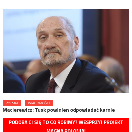
POLSKA
WIADOMOŚCI
Macierewicz: Tusk powinien odpowiadać karnie
PODOBA CI SIĘ TO CO ROBIMY? WESPRZYJ PROJEKT
MAGNA POLONIA!