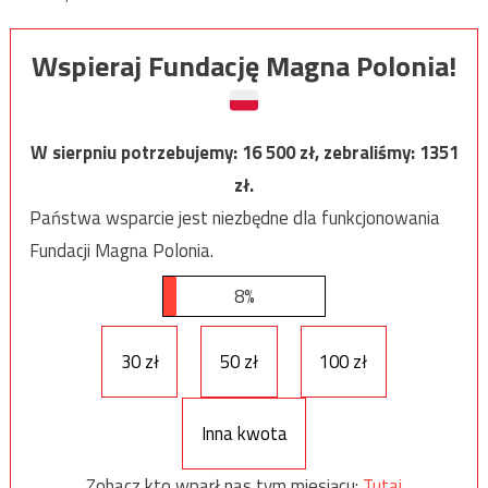
Wspieraj Fundację Magna Polonia!
W sierpniu potrzebujemy:
16 500
zł, zebraliśmy:
1351
zł.
Państwa wsparcie jest niezbędne dla funkcjonowania
Fundacji Magna Polonia.
8%
30 zł
50 zł
100 zł
Inna kwota
Zobacz kto wparł nas tym miesiącu:
Tutaj