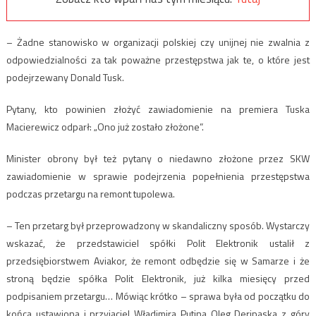
– Żadne stanowisko w organizacji polskiej czy unijnej nie zwalnia z
odpowiedzialności za tak poważne przestępstwa jak te, o które jest
podejrzewany Donald Tusk.
Pytany, kto powinien złożyć zawiadomienie na premiera Tuska
Macierewicz odparł: „Ono już zostało złożone”.
Minister obrony był też pytany o niedawno złożone przez SKW
zawiadomienie w sprawie podejrzenia popełnienia przestępstwa
podczas przetargu na remont tupolewa.
– Ten przetarg był przeprowadzony w skandaliczny sposób. Wystarczy
wskazać, że przedstawiciel spółki Polit Elektronik ustalił z
przedsiębiorstwem Aviakor, że remont odbędzie się w Samarze i że
stroną będzie spółka Polit Elektronik, już kilka miesięcy przed
podpisaniem przetargu… Mówiąc krótko – sprawa była od początku do
końca ustawiona i przyjaciel Władimira Putina Oleg Deripaska z góry