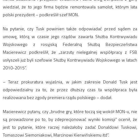
wiedział, że to jego firma będzie remontowała samolot, którym lata
polski prezydent – podkreślił szef MON.
Na pytanie, czy Tusk powinien także odpowiadać przed sądem za
umowę, którą w czasie jego rządów zawarła Służba Kontrwywiadu
Wojskowego z rosyjską Federalną Służbą Bezpieczeństwa
Macierewicz podkreślił, że „zarzuty nielegalnej współpracy z FSB
usłyszeli już byli szefowie Służby Kontrwywiadu Wojskowego w latach
2010-2015”.
– Teraz prokuratura wyjaśnia, w jakim zakresie Donald Tusk jest
odpowiedzialny za to, że przez dłuższy czas ta współpraca była
realizowana bez zgody premiera rządu polskiego – dodał.
Macierewicz pytany, czy „brudne gry, które toczą się wokół MON-u, nie
są prowadzone po to, by zdeprecjonować wyniki komisji” ocenił, że
jest to pytanie, które raczej należałoby zadać Donaldowi Tuskowi,
Tomaszowi Siemoniakowi, Marcinowi Kierwińskiemu itd”.