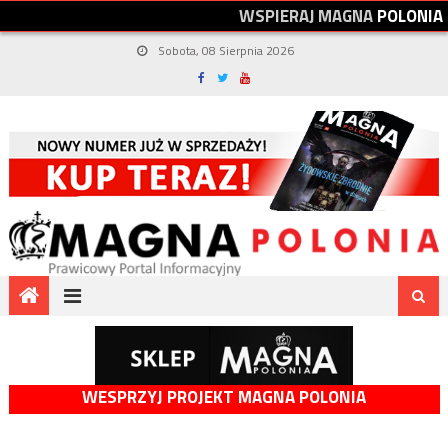
W
S
P
I
E
R
A
J
M
A
G
N
A
P
O
L
O
N
I
A
Sobota, 08 Sierpnia 2026
WESPRZYJ PROJEKT MAGNA POLONIA