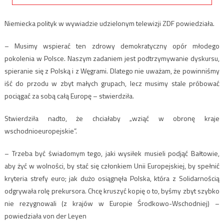
Niemiecka polityk w wywiadzie udzielonym telewizji ZDF powiedziała.
– Musimy wspierać ten zdrowy demokratyczny opór młodego
pokolenia w Polsce. Naszym zadaniem jest podtrzymywanie dyskursu,
spieranie się z Polską i z Węgrami. Dlatego nie uważam, że powinniśmy
iść do przodu w zbyt małych grupach, lecz musimy stale próbować
pociągać za sobą całą Europę – stwierdziła.
Stwierdziła nadto, że chciałaby „wziąć w obronę kraje
wschodnioeuropejskie”.
– Trzeba być świadomym tego, jaki wysiłek musieli podjąć Bałtowie,
aby żyć w wolności, by stać się członkiem Unii Europejskiej, by spełnić
kryteria strefy euro; jak dużo osiągnęła Polska, która z Solidarnością
odgrywała rolę prekursora. Chcę kruszyć kopię o to, byśmy zbyt szybko
nie rezygnowali (z krajów w Europie Środkowo-Wschodniej) –
powiedziała von der Leyen