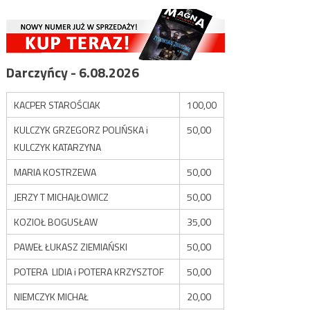
Darczyńcy - 6.08.2026
KACPER STAROŚCIAK
100,00
KULCZYK GRZEGORZ POLIŃSKA i
50,00
KULCZYK KATARZYNA
MARIA KOSTRZEWA
50,00
JERZY T MICHAJŁOWICZ
50,00
KOZIOŁ BOGUSŁAW
35,00
PAWEŁ ŁUKASZ ZIEMIAŃSKI
50,00
POTERA LIDIA i POTERA KRZYSZTOF
50,00
NIEMCZYK MICHAŁ
20,00