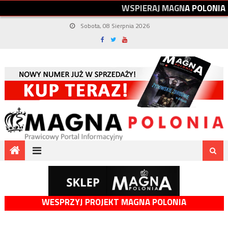
W
S
P
I
E
R
A
J
M
A
G
N
A
P
O
L
O
N
I
A
Sobota, 08 Sierpnia 2026
WESPRZYJ PROJEKT MAGNA POLONIA