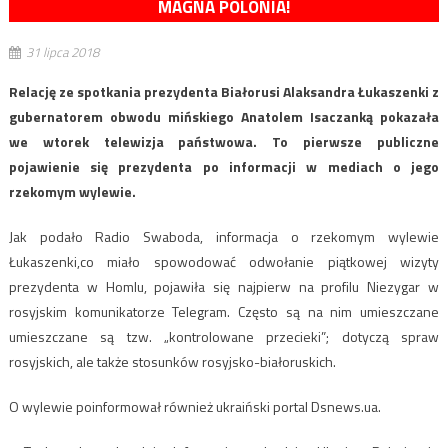
MAGNA POLONIA!
31 lipca 2018
Relację ze spotkania prezydenta Białorusi Alaksandra Łukaszenki z
gubernatorem obwodu mińskiego Anatolem Isaczanką pokazała
we wtorek telewizja państwowa. To pierwsze publiczne
pojawienie się prezydenta po informacji w mediach o jego
rzekomym wylewie.
Jak podało Radio Swaboda, informacja o rzekomym wylewie
Łukaszenki,co miało spowodować odwołanie piątkowej wizyty
prezydenta w Homlu, pojawiła się najpierw na profilu Niezygar w
rosyjskim komunikatorze Telegram. Często są na nim umieszczane
umieszczane są tzw. „kontrolowane przecieki”; dotyczą spraw
rosyjskich, ale także stosunków rosyjsko-białoruskich.
O wylewie poinformował również ukraiński portal Dsnews.ua.