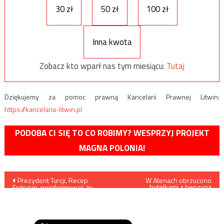
30 zł
50 zł
100 zł
Inna kwota
Zobacz kto wparł nas tym miesiącu:
Tutaj
Dziękujemy za pomoc prawną Kancelarii Prawnej Litwin:
https://kancelaria-litwin.pl
PODOBA CI SIĘ TO CO ROBIMY? WESPRZYJ PROJEKT
MAGNA POLONIA!
Nawigacja
Prezydent Turcji, Recep
W Atenach obrzucono
butelkami z benzyną
Erdogan, poinformował, że
ambasadę Ukrainy
wpisu
armia turecka rozpoczęła
operację naziemną w
kantonie Afrin, w północno-
zachodniej Syrii