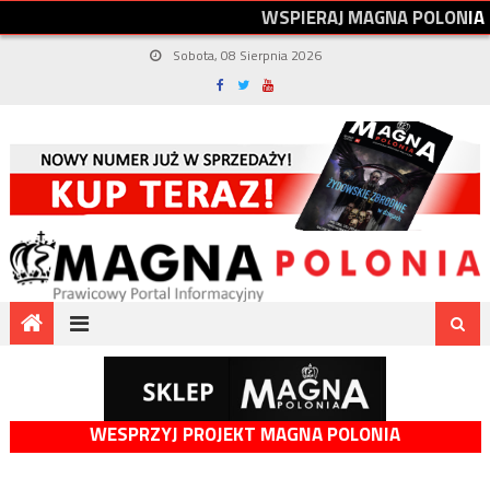
W
S
P
I
E
R
A
J
M
A
G
N
A
P
O
L
O
N
I
A
Sobota, 08 Sierpnia 2026
WESPRZYJ PROJEKT MAGNA POLONIA