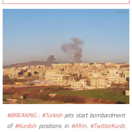
#BREAKING
:
#Turkish
jets start bombardment
of
#Kurdish
positions in
#Afrin
.
#TwitterKurds