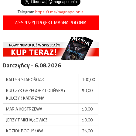
Telegram
https://t.me/magnapolonia
WESPRZYJ PROJEKT MAGNA POLONIA
Darczyńcy - 6.08.2026
KACPER STAROŚCIAK
100,00
KULCZYK GRZEGORZ POLIŃSKA i
50,00
KULCZYK KATARZYNA
MARIA KOSTRZEWA
50,00
JERZY T MICHAJŁOWICZ
50,00
KOZIOŁ BOGUSŁAW
35,00