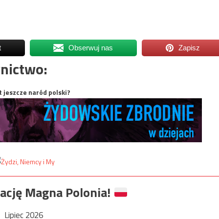
t
Obserwuj nas
Zapisz
nictwo:
t jeszcze naród polski?
ację Magna Polonia!
Lipiec 2026