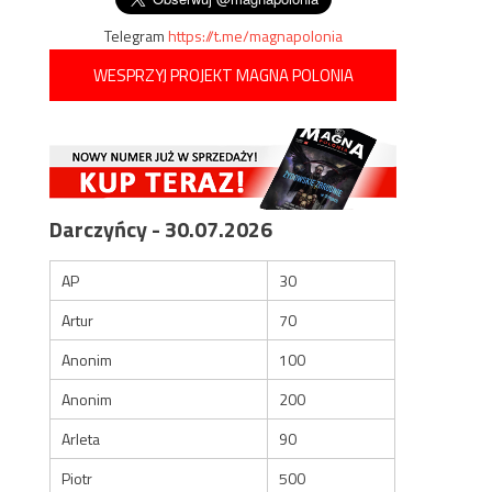
Telegram
https://t.me/magnapolonia
WESPRZYJ PROJEKT MAGNA POLONIA
Darczyńcy - 30.07.2026
AP
30
Artur
70
Anonim
100
Anonim
200
Arleta
90
Piotr
500