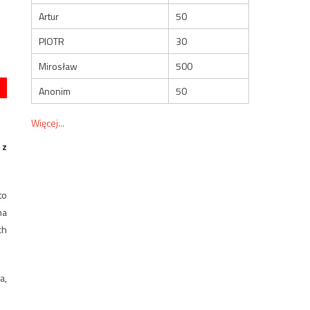
Artur
50
PIOTR
30
Mirosław
500
Anonim
50
Więcej...
 z
to
na
ch
a,