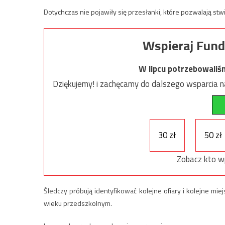
Dotychczas nie pojawiły się przesłanki, które pozwalają st
Wspieraj Fund
W lipcu potrzebowaliś
Dziękujemy! i zachęcamy do dalszego wsparcia na
30 zł
50 zł
Zobacz kto w
Śledczy próbują identyfikować kolejne ofiary i kolejne mi
wieku przedszkolnym.