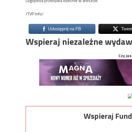
Logopeda przebywa obecnie w areszcie.
/TVP Info/
Udostępnij na FB
Twee
Wspieraj niezależne wydaw
Czy jes
Wspieraj Fund