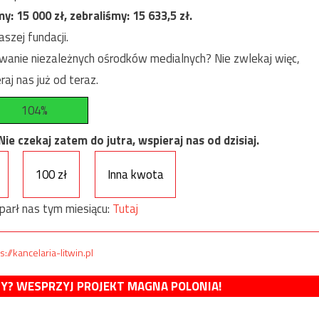
my:
15 000
zł, zebraliśmy:
15 633,5
zł.
szej fundacji.
anie niezależnych ośrodków medialnych? Nie zwlekaj więc,
raj nas już od teraz.
104%
e czekaj zatem do jutra, wspieraj nas od dzisiaj.
100 zł
Inna kwota
parł nas tym miesiącu:
Tutaj
s://kancelaria-litwin.pl
MY? WESPRZYJ PROJEKT MAGNA POLONIA!