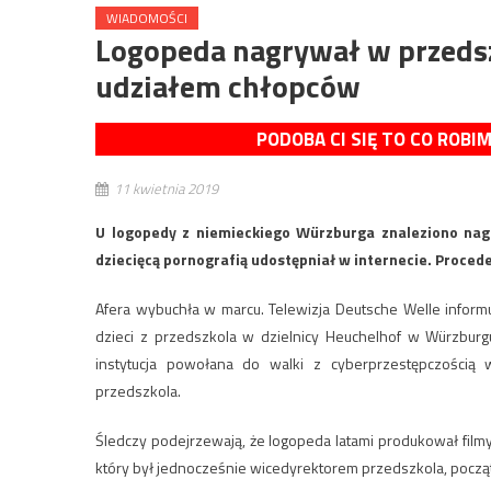
WIADOMOŚCI
Logopeda nagrywał w przedsz
udziałem chłopców
PODOBA CI SIĘ TO CO ROBI
11 kwietnia 2019
U logopedy z niemieckiego Würzburga znaleziono nag
dziecięcą pornografią udostępniał w internecie. Procede
Afera wybuchła w marcu. Telewizja Deutsche Welle informuj
dzieci z przedszkola w dzielnicy Heuchelhof w Würzburgu
instytucja powołana do walki z cyberprzestępczością
przedszkola.
Śledczy podejrzewają, że logopeda latami produkował filmy 
który był jednocześnie wicedyrektorem przedszkola, począ