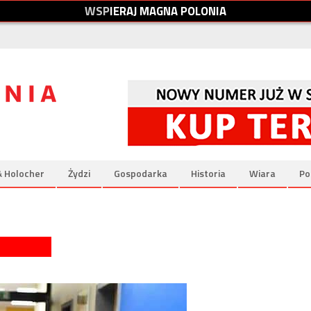
W
S
P
I
E
R
A
J
M
A
G
N
A
P
O
L
O
N
I
A
& Holocher
Żydzi
Gospodarka
Historia
Wiara
Po