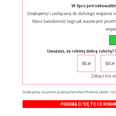
W lipcu potrzebowaliś
Dziękujemy! i zachęcamy do dalszego wsparcia na
Masz świadomość tego jak ważne jest przetrw
wspie
Uważasz, że robimy dobrą robotę? Ni
30 zł
50 zł
Zobacz kto w
Dziękujemy za pomoc prawną Kancelarii Prawnej Litwin:
http
PODOBA CI SIĘ TO CO ROBI