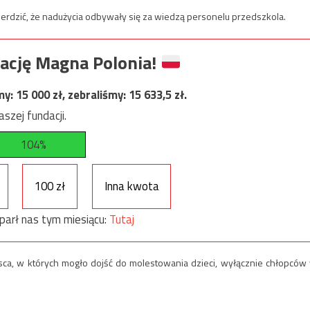
wierdzić, że nadużycia odbywały się za wiedzą personelu przedszkola.
ację Magna Polonia!
my:
15 000
zł, zebraliśmy:
15 633,5
zł.
szej fundacji.
104%
100 zł
Inna kwota
parł nas tym miesiącu:
Tutaj
ejsca, w których mogło dojść do molestowania dzieci, wyłącznie chłopców