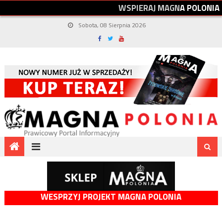
W
S
P
I
E
R
A
J
M
A
G
N
A
P
O
L
O
N
I
A
Sobota, 08 Sierpnia 2026
WESPRZYJ PROJEKT MAGNA POLONIA