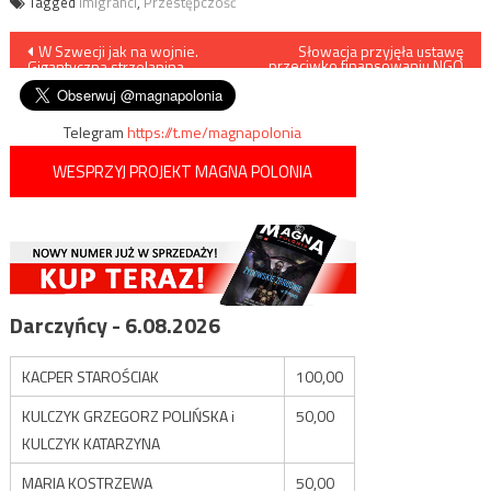
Tagged
imigranci
,
Przestępczość
Nawigacja
W Szwecji jak na wojnie.
Słowacja przyjęła ustawę
przeciwko finansowaniu NGO
Gigantyczna strzelanina
z zagranicy
wpisu
Telegram
https://t.me/magnapolonia
WESPRZYJ PROJEKT MAGNA POLONIA
Darczyńcy - 6.08.2026
KACPER STAROŚCIAK
100,00
KULCZYK GRZEGORZ POLIŃSKA i
50,00
KULCZYK KATARZYNA
MARIA KOSTRZEWA
50,00