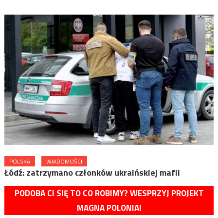
POLSKA
WIADOMOŚCI
Łódź: zatrzymano członków ukraińskiej mafii
PODOBA CI SIĘ TO CO ROBIMY? WESPRZYJ PROJEKT
MAGNA POLONIA!