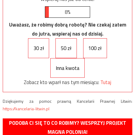
8%
Uważasz, że robimy dobrą robotę? Nie czekaj zatem
do jutra, wspieraj nas od dzisiaj.
30 zł
50 zł
100 zł
Inna kwota
Zobacz kto wparł nas tym miesiącu:
Tutaj
Dziękujemy za pomoc prawną Kancelarii Prawnej Litwin:
https://kancelaria-litwin.pl
PODOBA CI SIĘ TO CO ROBIMY? WESPRZYJ PROJEKT
MAGNA POLONIA!