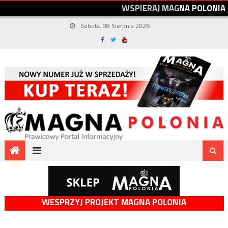
W
S
P
I
E
R
A
J
M
A
G
N
A
P
O
L
O
N
I
A
Sobota, 08 Sierpnia 2026
WESPRZYJ PROJEKT MAGNA POLONIA