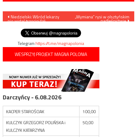
Nawigacja
Niedzielski: Wśród lekarzy
„Wymiana” rysi w olsztyńskim
nadleśnictwie
nie widać trzeciej fali
wpisu
zachorowań
Telegram
https://t.me/magnapolonia
WESPRZYJ PROJEKT MAGNA POLONIA
Darczyńcy - 6.08.2026
KACPER STAROŚCIAK
100,00
KULCZYK GRZEGORZ POLIŃSKA i
50,00
KULCZYK KATARZYNA