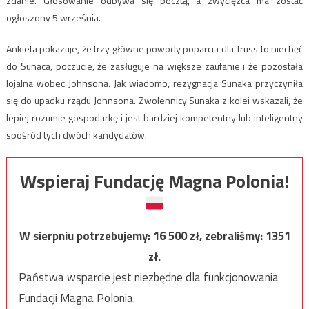
zdanie. Głosowanie odbywa się pocztą, a zwycięzca ma zostać
ogłoszony 5 września.
Ankieta pokazuje, że trzy główne powody poparcia dla Truss to niechęć
do Sunaca, poczucie, że zasługuje na większe zaufanie i że pozostała
lojalna wobec Johnsona. Jak wiadomo, rezygnacja Sunaka przyczyniła
się do upadku rządu Johnsona. Zwolennicy Sunaka z kolei wskazali, że
lepiej rozumie gospodarkę i jest bardziej kompetentny lub inteligentny
spośród tych dwóch kandydatów.
Wspieraj Fundację Magna Polonia!
W sierpniu potrzebujemy:
16 500
zł, zebraliśmy:
1351
zł.
Państwa wsparcie jest niezbędne dla funkcjonowania
Fundacji Magna Polonia.