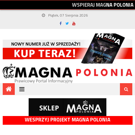
W
S
P
I
E
R
A
J
M
A
G
N
A
P
O
L
O
N
I
A
Piątek, 07 Sierpnia 2026
WESPRZYJ PROJEKT MAGNA POLONIA