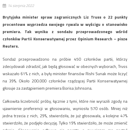
14 sierpnia 2022
Brytyjska minister spraw zagranicznych Liz Truss o 22 punkty
procentowe wyprzedza swojego rywala w wyścigu o stanowisko
premiera. Tak wynika z sondażu przeprowadzonego wśród
członków Partii Konserwatywnej przez Opinium Research – pisze
Reuters.
Sondaż przeprowadzono na próbie 450 członków partii, którzy
zdecydowali zdradzić, jak będą głosować w obecnych wyborach, Truss
wskazało 61% z nich, a były minister finansów Rishi Sunak może liczyć
na 39%. Około 200.000 członków rządzącej Partii Konserwatywnej
głosuje za zastąpieniem premiera Borisa Johnsona.
Całkowita liczebność próby, łącznie z tymi, które nie wyrazili zgody na
ujawnienie preferencji w głosowaniu, wyniosła 570 osób. Mniej niż
jedna trzecia z nich, 29%, stwierdziła, że ​​już głosowała, a kolejne 47%
stwierdziło, że podjęło decyzję. Tylko 19% stwierdziło, że może zmienić