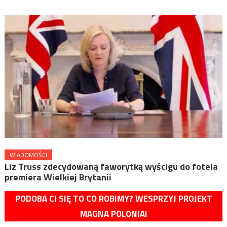
WIADOMOŚCI
Liz Truss zdecydowaną faworytką wyścigu do fotela
premiera Wielkiej Brytanii
PODOBA CI SIĘ TO CO ROBIMY? WESPRZYJ PROJEKT
MAGNA POLONIA!