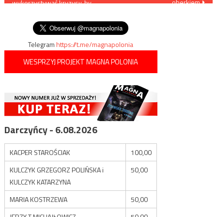
oberkiem
wykorzystywać kryzysy, by
wpisu
poszerzać swoje
kompetencje
Telegram
https://t.me/magnapolonia
WESPRZYJ PROJEKT MAGNA POLONIA
Darczyńcy - 6.08.2026
KACPER STAROŚCIAK
100,00
KULCZYK GRZEGORZ POLIŃSKA i
50,00
KULCZYK KATARZYNA
MARIA KOSTRZEWA
50,00
JERZY T MICHAJŁOWICZ
50,00