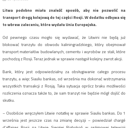
Litwa podobno miała znaleźć sposób, aby nie pozwolić na
transport drogą kolejową do tej części Rosji. W dodatku odbywa się
to wbrew zaleceniu, które wydała Unia Europejska.
Od pewnego czasu mogło się wydawać, że Litwini nie będą już
blokować tranzytu do obwodu kaliningradzkiego, który obejmował
transport materiałów budowlanych, cementu i wyrobów ze stali, które
pochodzą z Rosji. Teraz jednak w sprawie nastąpił kolejny zwrot akcji.
Bank, który jest odpowiedzialny za obsługiwanie całego procesu
tranzytu, a więc Siauliu bankas, od września ma dokonać wstrzymania
wszystkich transakcji z Rosją. Taka sytuacja oprócz braku możliwości
rozliczenia oznacza także to, że sam tranzyt nie będzie mógł dojść do
skutku.
– Osobiście wręczyłem Litwie notatkę w sprawie Siauliu bankas. Do 1
września jest jeszcze czas na zmianę decyzji – powiedział chargé
d’affaires Rosji na Litwie Siergiej Riabokoń w reżimowej telewizji