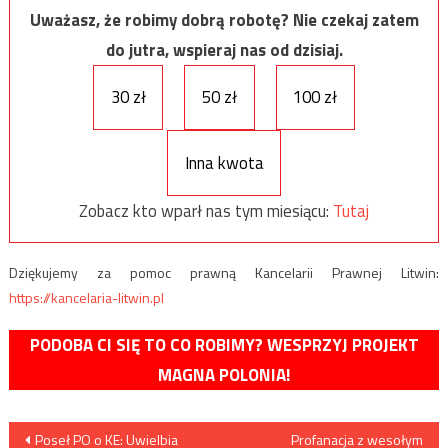
Uważasz, że robimy dobrą robotę? Nie czekaj zatem
do jutra, wspieraj nas od dzisiaj.
30 zł
50 zł
100 zł
Inna kwota
Zobacz kto wparł nas tym miesiącu:
Tutaj
Dziękujemy za pomoc prawną Kancelarii Prawnej Litwin:
https://kancelaria-litwin.pl
PODOBA CI SIĘ TO CO ROBIMY? WESPRZYJ PROJEKT
MAGNA POLONIA!
Nawigacja
Poseł PO o KE: Uwielbia
Profanacja z wesołym