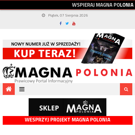
W
S
P
I
E
R
A
J
M
A
G
N
A
P
O
L
O
N
I
A
Piątek, 07 Sierpnia 2026
WESPRZYJ PROJEKT MAGNA POLONIA