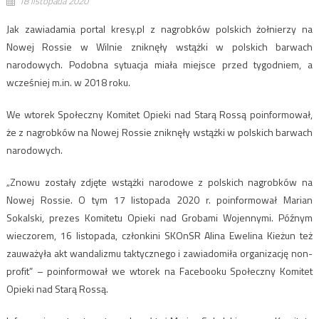
18 listopada 2020
Jak zawiadamia portal kresy.pl z
nagrobków
polskich żołnierzy
na
Nowej Rossie
w Wilnie
zniknęły wstążki
w polskich barwach
narodowych
.
Podobna sytuacja miała miejsce przed tygodniem, a
wcześniej m.in. w 2018 roku.
We wtorek
Społeczny Komitet Opieki nad Starą Rossą
poinformował,
że z
nagrobków na Nowej Rossie zniknęły wstążki
w polskich barwach
narodowych
.
„
Znowu zostały zdjęte wstążki narodowe z polskich nagrobków na
Nowej Rossie. O tym 17 listopada 2020 r. poinformował Marian
Sokalski, prezes Komitetu Opieki nad Grobami Wojennymi. Późnym
wieczorem, 16 listopada, członkini SKOnSR Alina Ewelina Kieżun też
zauważyła akt wandalizmu taktycznego i zawiadomiła organizację non-
profit” – poinformował we wtorek na Facebooku Społeczny Komitet
Opieki nad Starą Rossą.