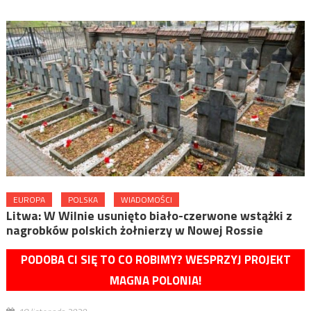
EUROPA
POLSKA
WIADOMOŚCI
Litwa: W Wilnie usunięto biało-czerwone wstążki z
nagrobków polskich żołnierzy w Nowej Rossie
PODOBA CI SIĘ TO CO ROBIMY? WESPRZYJ PROJEKT
MAGNA POLONIA!