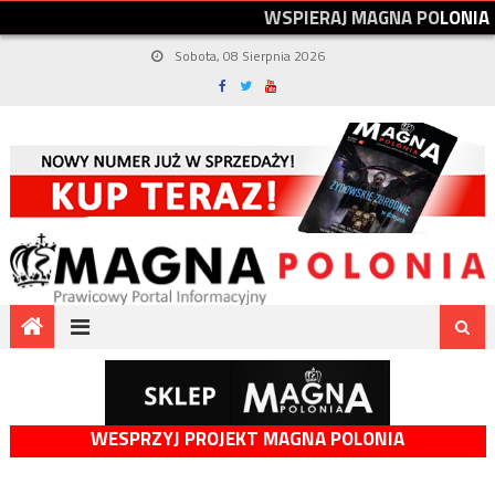
W
S
P
I
E
R
A
J
M
A
G
N
A
P
O
L
O
N
I
A
Sobota, 08 Sierpnia 2026
WESPRZYJ PROJEKT MAGNA POLONIA