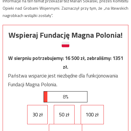
Informacje na ten temat przekazał też
Marian Sokalski, prezes Komitetu
Opieki nad Grobami Wojennymi.
Zaznaczył przy tym, że „na litewskich
nagrobkach wstążki zostały”.
Wspieraj Fundację Magna Polonia!
W sierpniu potrzebujemy:
16 500
zł, zebraliśmy:
1351
zł.
Państwa wsparcie jest niezbędne dla funkcjonowania
Fundacji Magna Polonia.
8%
30 zł
50 zł
100 zł