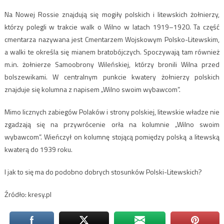
Na Nowej Rossie znajdują się mogiły polskich i litewskich żołnierzy,
którzy polegli w trakcie walk o Wilno w latach 1919–1920. Ta część
cmentarza nazywana jest Cmentarzem Wojskowym Polsko-Litewskim,
a walki te określa się mianem bratobójczych. Spoczywają tam również
m.in. żołnierze Samoobrony Wileńskiej, którzy bronili Wilna przed
bolszewikami. W centralnym punkcie kwatery żołnierzy polskich
znajduje się kolumna z napisem „Wilno swoim wybawcom”.
Mimo licznych zabiegów Polaków i strony polskiej, litewskie władze nie
zgadzają się na przywrócenie orła na kolumnie „Wilno swoim
wybawcom”. Wieńczył on kolumnę stojącą pomiędzy polską a litewską
kwaterą do 1939 roku.
I jak to się ma do podobno dobrych stosunków Polski-Litewskich?
Źródło: kresy.pl