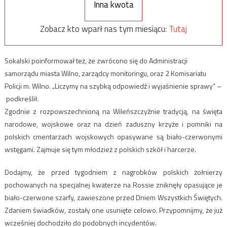
Inna kwota
Zobacz kto wparł nas tym miesiącu:
Tutaj
Sokalski poinformował też, że zwrócono się do
Administracji
samorządu m
iasta
Wilno,
zarządcy monitoringu,
oraz 2 Komisariatu
Policji m. Wilno. „Liczymy na szybką odpowiedź i wyjaśnienie sprawy” –
podkreślił.
Zgodnie z rozpowszechnioną na Wileńszczyźnie tradycją, na święta
narodowe, wojskowe oraz na dzień zaduszny krzyże i pomniki na
polskich cmentarzach wojskowych opasywane są biało-czerwonymi
wstęgami. Zajmuje się tym młodzież z polskich szkół i harcerze.
Dodajmy, że przed tygodniem z nagrobków polskich żołnierzy
pochowanych na specjalnej kwaterze na Rossie zniknęły opasujące je
biało-czerwone szarfy, zawieszone przed Dniem Wszystkich Świętych.
Zdaniem świadków, zostały one usunięte celowo. Przypomnijmy, że już
wcześniej dochodziło do podobnych incydentów.