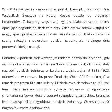
W 2018 roku
, jak informowano na portalu kresy.pl, przy okazji Dnia
Wszystkich Świętych na Nowej Rossie doszło do przykrych
incydentów. Z kwatery wojskowej zginęły biało-czerwone szarfy,
opasujące nagrobki polskich żołnierzy. Zdaniem świadków wstążki nie
mogły spaść przypadkowo i zostały usunięte celowo. Biało -czerwone
szarfy założyły z powrotem polskie harcerki, ale kolejnego dnia
ponownie ktoś je usunął.
.
Ponadto, w poniedziałek wczesnym rankiem doszło do incydentu, gdy
samochód wjechał na cmentarz na Nowej Rossie. Uszkodzone zostały
nagrobki polskich żołnierzy w kwaterze wojskowej z lat 1919-1920,
odnowione w czerwcu br. przez Fundację „Wolność i Demokracja” w
ramach programu Ministra Kultury i Dziedzictwa Narodowego RP. Rok
temu miała miejsce podobna sytuacja. Wówczas w ogrodzenie
cmentarza na Nowej Rossie uderzył rozpędzony samochód, taranując
je i niszcząc kilka nagrobków polskich żołnierzy. Wcześniej część
nagrobków została odnowiona.