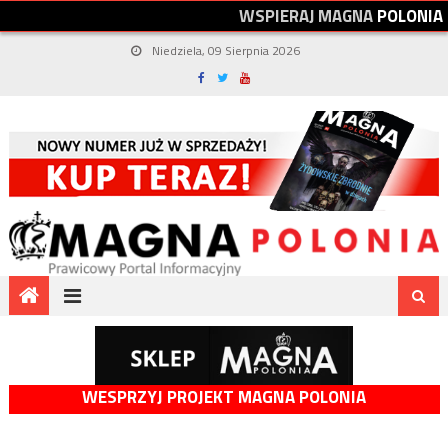
W
S
P
I
E
R
A
J
M
A
G
N
A
P
O
L
O
N
I
A
Niedziela, 09 Sierpnia 2026
WESPRZYJ PROJEKT MAGNA POLONIA