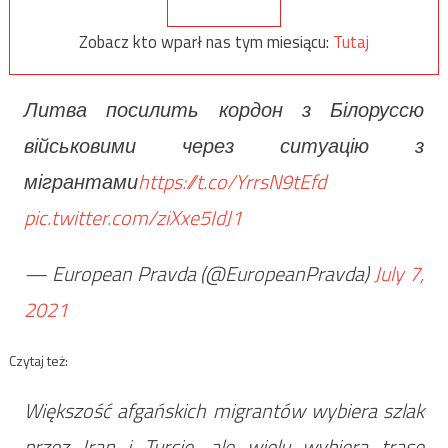
Zobacz kto wparł nas tym miesiącu:
Tutaj
Литва посилить кордон з Білоруссю
військовими через ситуацію з
мігрантами
https://t.co/YrrsN9tEfd
pic.twitter.com/ziXxe5IdJ1
— European Pravda (@EuropeanPravda)
July 7,
2021
Czytaj też:
Większość afgańskich migrantów wybiera szlak
przez Iran i Turcję, ale wielu wybiera trasę