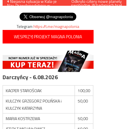
Nawigacja
Niejasna sytuacja w Kala-je
Odkryto cztery nowe planety
swobodne. W badaniach brał
Nau. Prawdopodobnie w
udział polski uczony
wpisu
mieście wciąż trwają walki
Telegram
https://t.me/magnapolonia
WESPRZYJ PROJEKT MAGNA POLONIA
Darczyńcy - 6.08.2026
KACPER STAROŚCIAK
100,00
KULCZYK GRZEGORZ POLIŃSKA i
50,00
KULCZYK KATARZYNA
MARIA KOSTRZEWA
50,00
JERZY T MICHAJŁOWICZ
50,00