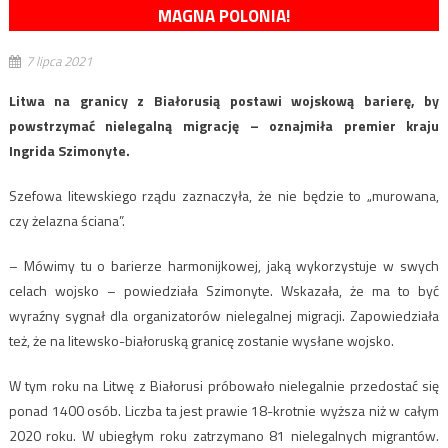
MAGNA POLONIA!
7 lipca 2021
Litwa na granicy z Białorusią postawi wojskową barierę, by
powstrzymać nielegalną migrację – oznajmiła premier kraju
Ingrida Szimonyte.
Szefowa litewskiego rządu zaznaczyła, że nie będzie to „murowana,
czy żelazna ściana”.
– Mówimy tu o barierze harmonijkowej, jaką wykorzystuje w swych
celach wojsko – powiedziała Szimonyte. Wskazała, że ma to być
wyraźny sygnał dla organizatorów nielegalnej migracji. Zapowiedziała
też, że na litewsko-białoruską granicę zostanie wysłane wojsko.
W tym roku na Litwę z Białorusi próbowało nielegalnie przedostać się
ponad 1400 osób. Liczba ta jest prawie 18-krotnie wyższa niż w całym
2020 roku. W ubiegłym roku zatrzymano 81 nielegalnych migrantów.