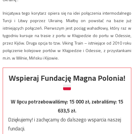
Inicjatywa tego korytarz opiera się na idei połączenia intermodalnego
Turcji i Litwy poprzez Ukrainę. Miałby on powstać na bazie już
istniejących połączeń. Pierwszym jest pociąg wahadłowy, który raz w
tygodniu kursuje na trasie z portu w Kłajpedzie do portu w Odessie,
przez Kijów. Druga opcja to tzw. Viking Train – istniejące od 2010 roku
połączenie kolejowe portów w Kłajpedzie i Odessie, z przystankami
m.in. w Wilnie, Mińsku i Kijowie.
Wspieraj Fundację Magna Polonia!
W lipcu potrzebowaliśmy:
15 000
zł, zebraliśmy:
15
633,5
zł.
Dziękujemy! i zachęcamy do dalszego wsparcia naszej
fundacji.