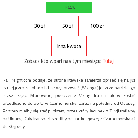
104%
30 zł
50 zł
100 zł
Inna kwota
Zobacz kto wparł nas tym miesiącu:
Tutaj
RailFreight.com podaje, że strona litewska zamierza oprzeć się na już
istniejących zasobach i chce wykorzystać „Wikinga”, jeszcze bardziej go
rozszerzając. Mianowicie, połączenie Viking Train miałoby zostać
przedłużone do portu w Czarnomorsku, zaraz na południe od Odessy.
Port ten miałby się stać punktem, przez który ładunek z Turcji trafiałby
na Ukrainę. Cały transport szedłby po linii kolejowej z Czarnomorska aż
do Kłajpedy.