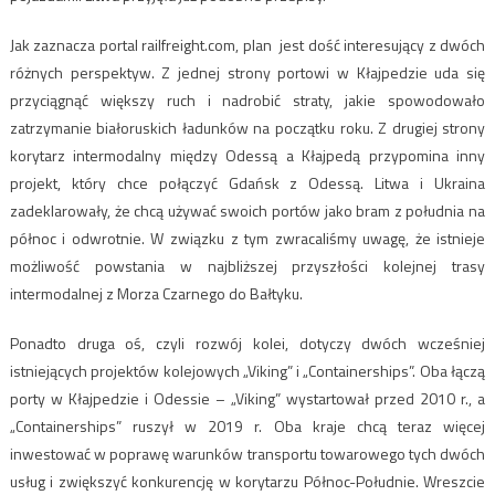
Jak zaznacza portal railfreight.com, plan jest dość interesujący z dwóch
różnych perspektyw. Z jednej strony portowi w Kłajpedzie uda się
przyciągnąć większy ruch i nadrobić straty, jakie spowodowało
zatrzymanie białoruskich ładunków na początku roku. Z drugiej strony
korytarz intermodalny między Odessą a Kłajpedą przypomina inny
projekt, który chce połączyć Gdańsk z Odessą. Litwa i Ukraina
zadeklarowały, że chcą używać swoich portów jako bram z południa na
północ i odwrotnie. W związku z tym zwracaliśmy uwagę, że istnieje
możliwość powstania w najbliższej przyszłości kolejnej trasy
intermodalnej z Morza Czarnego do Bałtyku.
Ponadto druga oś, czyli rozwój kolei, dotyczy dwóch wcześniej
istniejących projektów kolejowych „Viking” i „Containerships”. Oba łączą
porty w Kłajpedzie i Odessie – „Viking” wystartował przed 2010 r., a
„Containerships” ruszył w 2019 r. Oba kraje chcą teraz więcej
inwestować w poprawę warunków transportu towarowego tych dwóch
usług i zwiększyć konkurencję w korytarzu Północ-Południe. Wreszcie