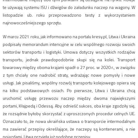
te używają systemu ISU i dźwigów do załadunku naczep na wagony. W
listopadzie ub. roku przeprowadzono testy z wykorzystaniem
najnowocześniejszego sprzętu.
W marcu 2021 roku, jak informowano na portalu kresy.pl, Litwa i Ukraina
podpisały memorandum intencyjne w celu wspólnego rozwoju swoich
sektorów transportu i logistyki. Umowa dotyczy wszystkich rodzajów
transportu, jednak prawdopodobnie skupi się na kolei. Transport
towarowy między oboma krajami spadł o 27 proc. w 2020 r., w związku
z tym chciały one nadrobić straty, wdrażając nowe pomysły i nowe
usługi. Jak pisaliśmy, wspólny rozwój transportu kolejowego opiera się
na kilku podstawowych osiach. Po pierwsze, Litwa i Ukraina chcą
uruchomić usługę przewozu naczep między dwoma największymi
portami, Kłajpedą i Odessą. Aby odnieść sukces, oba kraje zgodziły się,
że rozsądnie byłoby skorzystać z uproszczonych procedur celnych UE.
Oznaczało to, że nowa ukraińska ustawa o transporcie intermodalnym
ma zawierać przepisy określające, że naczepy są kontenerami, a nie
pojazdami. Litwa przyjęła już podobne przepisy.