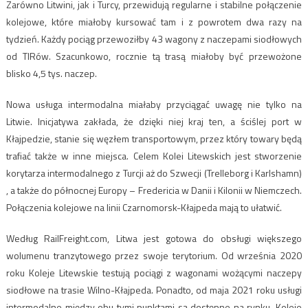
Zarówno Litwini, jak i Turcy, przewidują regularne i stabilne połączenie
kolejowe, które miałoby kursować tam i z powrotem dwa razy na
tydzień. Każdy pociąg przewoziłby 43 wagony z naczepami siodłowych
od TIRów. Szacunkowo, rocznie tą trasą miałoby być przewożone
blisko 4,5 tys. naczep.
Nowa usługa intermodalna miałaby przyciągać uwagę nie tylko na
Litwie. Inicjatywa zakłada, że dzięki niej kraj ten, a ściślej port w
Kłajpedzie, stanie się węzłem transportowym, przez który towary będą
trafiać także w inne miejsca. Celem Kolei Litewskich jest stworzenie
korytarza intermodalnego z Turcji aż do Szwecji (Trelleborg i Karlshamn)
, a także do północnej Europy – Fredericia w Danii i Kilonii w Niemczech.
Połączenia kolejowe na linii Czarnomorsk-Kłajpeda mają to ułatwić.
Według RailFreight.com, Litwa jest gotowa do obsługi większego
wolumenu tranzytowego przez swoje terytorium. Od września 2020
roku Koleje Litewskie testują pociągi z wagonami wożącymi naczepy
siodłowe na trasie Wilno-Kłajpeda. Ponadto, od maja 2021 roku usługi
intermodalne między obu tymi punktami są dostępne na rynku. Koleje