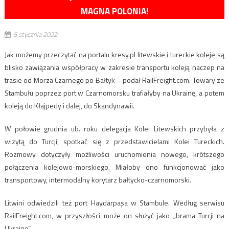
MAGNA POLONIA!
5 stycznia 2022
Jak możemy przeczytać na portalu kresy.pl litewskie i tureckie koleje są
blisko zawiązania współpracy w zakresie transportu koleją naczep na
trasie od Morza Czarnego po Bałtyk – podał RailFreight.com. Towary ze
Stambułu poprzez port w Czarnomorsku trafiałyby na Ukrainę, a potem
koleją do Kłajpedy i dalej, do Skandynawii.
W połowie grudnia ub. roku delegacja Kolei Litewskich przybyła z
wizytą do Turcji, spotkać się z przedstawicielami Kolei Tureckich.
Rozmowy dotyczyły możliwości uruchomienia nowego, krótszego
połączenia kolejowo-morskiego. Miałoby ono funkcjonować jako
transportowy, intermodalny korytarz bałtycko-czarnomorski.
Litwini odwiedzili też port Haydarpaşa w Stambule. Według serwisu
RailFreight.com, w przyszłości może on służyć jako „brama Turcji na
Ukrainę”.