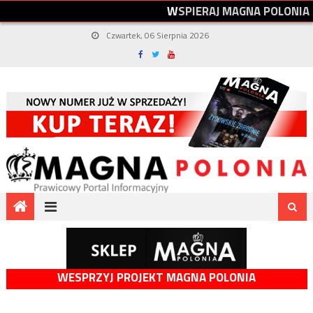
W
S
P
I
E
R
A
J
M
A
G
N
A
P
O
L
O
N
I
A
Czwartek, 06 Sierpnia 2026
WESPRZYJ PROJEKT MAGNA POLONIA