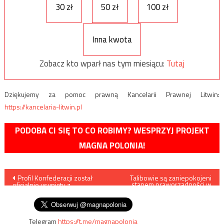
30 zł
50 zł
100 zł
Inna kwota
Zobacz kto wparł nas tym miesiącu:
Tutaj
Dziękujemy za pomoc prawną Kancelarii Prawnej Litwin:
https://kancelaria-litwin.pl
PODOBA CI SIĘ TO CO ROBIMY? WESPRZYJ PROJEKT
MAGNA POLONIA!
Nawigacja
Profil Konfederacji został
Talibowie są zaniepokojeni
stanem praworządności w
oficjalnie usunięty z
Unii Europejskiej
wpisu
Facebooka
Telegram
https://t.me/magnapolonia