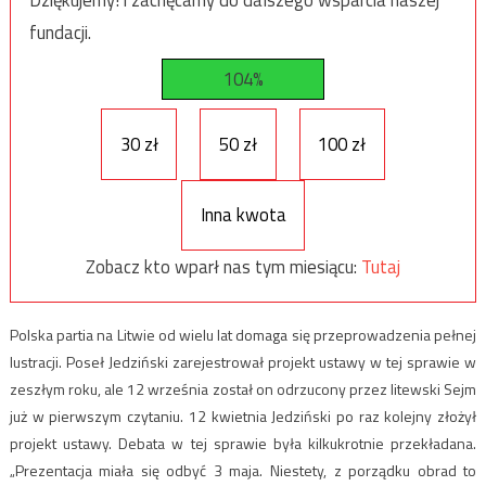
Dziękujemy! i zachęcamy do dalszego wsparcia naszej
fundacji.
104%
30 zł
50 zł
100 zł
Inna kwota
Zobacz kto wparł nas tym miesiącu:
Tutaj
Polska partia na Litwie od wielu lat domaga się przeprowadzenia pełnej
lustracji. Poseł Jedziński zarejestrował projekt ustawy w tej sprawie w
zeszłym roku, ale 12 września został on odrzucony przez litewski Sejm
już w pierwszym czytaniu. 12 kwietnia Jedziński po raz kolejny złożył
projekt ustawy. Debata w tej sprawie była kilkukrotnie przekładana.
„Prezentacja miała się odbyć 3 maja. Niestety, z porządku obrad to