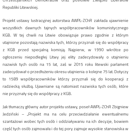
Republiki Litewskiej.
Projekt ustawy lustracyjnej autorstwa AWPL-ZChR zakłada ujawnienie
wszystkich dawnych tajnych współpracowników komunistycznego
KGB. W tej chwili na Litwie obowiązuje prawo zgodnie z którym
utajnione pozostają nazwiska tych, którzy przyznali się do współpracy
z KGB przed specjalną komisją. Najpierw, w 1990 wkrótce po
ogłoszeniu niepodległej Litwy jej elity zadecydowały o utajnieniu
nazwisk tych osób na 15 lat, zaś w 2015 roku litewski parlament
zadecydował o przedłużeniu okresu utajnienia o kolejne 75 lat. Dotyczy
to 1589 współpracowników którzy przyznali się do kooperacji z
radziecką służbą. Ujawniane są natomiast nazwiska tych osób, które
nie przyznały się do współpracy z KGB.
Jak tłumaczy główny autor projektu ustawy, poseł AWPL-ZChR Zbigniew
Jedziński – „Projekt ma na celu przeciwdziałanie ewentualnemu
szantażowi wobec tych osób i oddziaływaniu na ich decyzje, bowiem
część tych osób zajmowała i do tej pory zajmuje wysokie stanowiska w