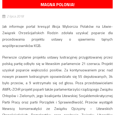
MAGNA POLONIA!
2 lipca 2018
Jak informuje portal kresy.pl Akcja Wyborcza Polaków na Litwie-
Związek Chrześcijańskich Rodzin zdołała uzyskać poparcie dla
procedowania projektu ustawy o ujawnieniu tajnych
współpracowników KGB.
Pierwsze czytanie projektu ustawy lustracyjnej przygotowanej przez
polską partię odbyło się w litewskim parlamencie 21 czerwca. Projekt
uzyskał poparcie większości posłów. Za kontynuowaniem prac nad
nowym prawem lustracyjnym opowiedziało się 55 deputowanych, 34
było przeciw, a 9 wstrzymało się od głosu. Poza przedstawicielami
AWPL-ZChR projekt poparli także parlamentarzyści rządzącego Związku
Chłopów i Zielonych, jego koalicjanta Litewskiej Socjaldemokratycznej
Partii Pracy oraz partii Porządek i Sprawiedliwość. Przeciw wystąpili
litewscy konserwatyści ze Związku Ojczyzny – Litewskich
Chrześcijańskich Demokratów oraz posłowie Związku Liberałów