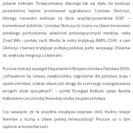
pytanie zniknęło. Podejrzewamy dlaczego tak się stało, bo podczas
posiedzenia będzie przemawiał sygnatariusz Czesław Okińczyc,
którego nazwisko widnieje na liście współpracowników KGB” –
komentował Jedziński. Czesław Okińczyc to znany na Litwie biznesmen
polskiego pochodzenia, właściciel polskojęzycznych mediów, radia
Znad Wilii i portalu zw.lt. Media te ostro krytykują AWPL-ZChR, a sam
Okińczyc również krytykuje politykę polskiej partii, wzywając Polaków
do większej integracji z Litwinami.
Przeciw lustracji wystąpił Departament Bezpieczeństwa Państwa (VSD).
„Uchwalenie tej ustawy zwiększyłoby zagrożenie dla państwa, kraju i
społeczeństwa, a także otworzyło drogę do szerszego zaangażowania
wrogich służb specjalnych” – portal Przegląd Bałtycki cytuje Aurelię
Katkuvienė rzeczniczkę litewskiej służby bezpieczeństwa.
Czy uważacie, że ta wspólna inicjatywa poprawi dość trudno relacje
litwinów z liczną a Litwie polską mniejszością? Piszccie co o tym
sądzicie w komentarzach.