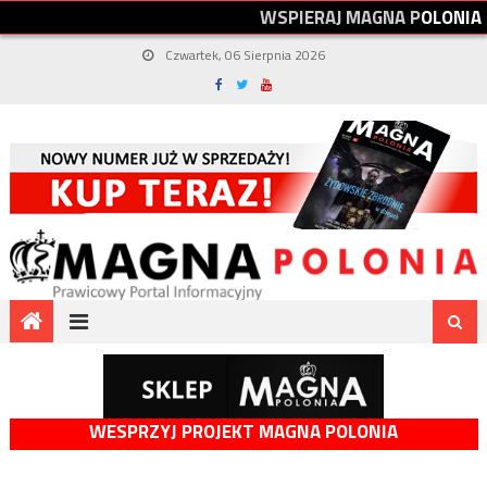
W
S
P
I
E
R
A
J
M
A
G
N
A
P
O
L
O
N
I
A
Czwartek, 06 Sierpnia 2026
WESPRZYJ PROJEKT MAGNA POLONIA