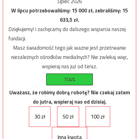
Lipiec 2026
W lipcu potrzebowaliśmy:
15 000
zł, zebraliśmy:
15
633,5
zł.
Dziękujemy! i zachęcamy do dalszego wsparcia naszej
fundacji.
Masz świadomość tego jak ważne jest przetrwanie
niezależnych ośrodków medialnych? Nie zwlekaj więc,
wspieraj nas już od teraz.
104%
Uważasz, że robimy dobrą robotę? Nie czekaj zatem
do jutra, wspieraj nas od dzisiaj.
30 zł
50 zł
100 zł
Inna kwota