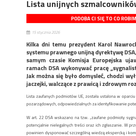
Lista unijnych szmalcowników
PODOBA CI SIĘ TO CO ROBI
15 stycznia 2026
Kilka dni temu prezydent Karol Nawroc
systemu prawnego unijną dyrektywę DSA,
samym czasie Komisja Europejska ujaw
ramach DSA wykonywać pracę „sygnalist
Jak można się było domysleć, chodzi wył
jaczejki, walczące z prawicą i zdrowym ro
Lista zaufanych podmiotów UE, została ustalona w oparci
pozarządowych, odpowiedzialnych za identyfikowanie potenc
W art. 22 DSA wskazano na tzw. „zaufane podmioty sygnal
potencjalnie nielegalnych treści oraz ich zgłaszanie. W p
powinien dysponować szczególną wiedzą ekspercką i kompe