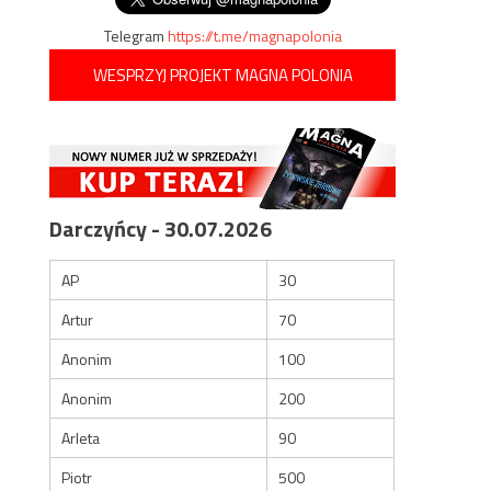
Telegram
https://t.me/magnapolonia
WESPRZYJ PROJEKT MAGNA POLONIA
Darczyńcy - 30.07.2026
AP
30
Artur
70
Anonim
100
Anonim
200
Arleta
90
Piotr
500