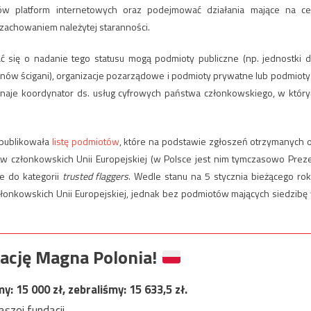
ów platform internetowych oraz podejmować działania mające na ce
zachowaniem należytej staranności.
 się o nadanie tego statusu mogą podmioty publiczne (np. jednostki d
anów ścigani), organizacje pozarządowe i podmioty prywatne lub podmioty
znaje koordynator ds. usług cyfrowych państwa członkowskiego, w któr
opublikowała
listę podmiotów
, które na podstawie zgłoszeń otrzymanych 
w członkowskich Unii Europejskiej (w Polsce jest nim tymczasowo Prez
ne do kategorii
trusted flaggers
. Wedle stanu na 5 stycznia bieżącego rok
łonkowskich Unii Europejskiej, jednak bez podmiotów mających siedzibę
ację Magna Polonia!
my:
15 000
zł, zebraliśmy:
15 633,5
zł.
szej fundacji.