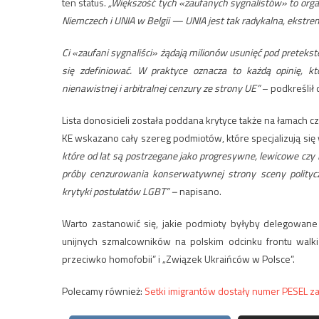
ten status.
„Większość tych «zaufanych sygnalistów» to organ
Niemczech i UNIA w Belgii — UNIA jest tak radykalna, ekstrem
Ci «zaufani sygnaliści» żądają milionów usunięć pod preteks
się zdefiniować. W praktyce oznacza to każdą opinię, któ
nienawistnej i arbitralnej cenzury ze strony UE”
– podkreślił 
Lista donosicieli została poddana krytyce także na łamach 
KE wskazano cały szereg podmiotów, które specjalizują się 
które od lat są postrzegane jako progresywne, lewicowe czy 
próby cenzurowania konserwatywnej strony sceny politycz
krytyki postulatów LGBT” –
napisano.
Warto zastanowić się, jakie podmioty byłyby delegowane 
unijnych szmalcowników na polskim odcinku frontu walki
przeciwko homofobii” i „Związek Ukraińców w Polsce”.
Polecamy również:
Setki imigrantów dostały numer PESEL z