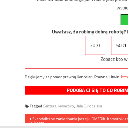
wspie
Uważasz, że robimy dobrą robotę? Ni
30 zł
50 zł
Zobacz kto w
Dziękujemy za pomoc prawną Kancelarii Prawnej Litwin:
http
PODOBA CI SIĘ TO CO ROBI
Tagged
Cenzura
,
lewactwo
,
Unia Europejska
Nawigacja
Skandaliczne zaniedbania jaczejki OMZRiK. Komornik za
jej konto