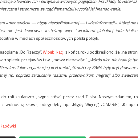
izacje o lewicowych i skrajnie lewicowych poglądach. Przykłady to HateAID
istyczna i stronnicza, że rząd flamandzki wycofał jej finansowanie.
tem «nienawiści» — nigdy niezdefiniowanej — i «dezinformacji», której nie 
ra nie jest lewicowa. Jesteśmy więc świadkami globalnej industrializac
dobitnie w mediach społecznościowych polski polityk.
czasopisma „Do Rzeczy”.
W publikacji
z końca roku podkreślono, że „na stron
w tropieniu przejawów tzw. „mowy nienawiści”. „
Wśród nich nie brakuje tyc
liberalne. Takie organizacje jak HateAid gGmbH czy ZARA były krytykowane 
nej np. poprzez zarzucanie rasizmu przeciwnikom migracji albo zwalczan
do roli zaufanych „sygnalistów”, przez rząd Tuska. Naszym zdaniem, ro
 z wolnością słowa, odegrałyby np. „Nigdy Więcej”, „OMZRiK”, „Kampan
a łapówki