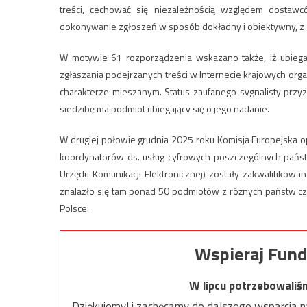
treści, cechować się niezależnością względem dostawc
dokonywanie zgłoszeń w sposób dokładny i obiektywny, z 
W motywie 61 rozporządzenia wskazano także, iż ubiegać
zgłaszania podejrzanych treści w Internecie krajowych org
charakterze mieszanym. Status zaufanego sygnalisty przy
siedzibę ma podmiot ubiegający się o jego nadanie.
W drugiej połowie grudnia 2025 roku Komisja Europejska 
koordynatorów ds. usług cyfrowych poszczególnych państ
Urzędu Komunikacji Elektronicznej) zostały zakwalifikowa
znalazło się tam ponad 50 podmiotów z różnych państw cz
Polsce.
Wspieraj Fund
W lipcu potrzebowaliś
Dziękujemy! i zachęcamy do dalszego wsparcia na