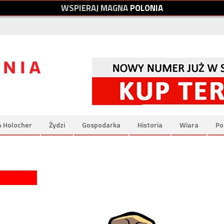
W
S
P
I
E
R
A
J
M
A
G
N
A
P
O
L
O
N
I
A
& Holocher
Żydzi
Gospodarka
Historia
Wiara
Po