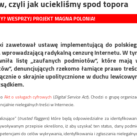
, czyli jak uciekliśmy spod topora
MY? WESPRZYJ PROJEKT MAGNA POLONIA!
ki zawetował ustawę implementującą do polskie
 wprowadzającą radykalną cenzurę Internetu. W t
niła listę „zaufanych podmiotów”, które mają
ów”, denuncjujących rzekomo łamiące prawo treśc
ącznie o skrajnie upolitycznione w duchu lewicow
zsądkiem.
u o
Akt o usługach cyfrowych
(
Digital Service Act
). Chodzi o grupę organizac
jalnie nielegalnych treści w Internecie.
izujące” (
trusted flaggers
) które będą odpowiedzialne za identyfikowan
rzywoływanym przepisie określono, iż aby uzyskać ten status, dany podmi
tencjami do celów wykrywania, identyfikowania i zgłaszania nielegalny