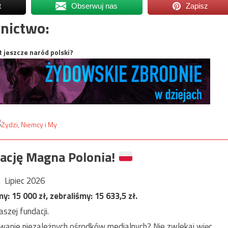
t
Obserwuj nas
Zapisz
nictwo:
t jeszcze naród polski?
ację Magna Polonia!
Lipiec 2026
my:
15 000
zł, zebraliśmy:
15 633,5
zł.
szej fundacji.
anie niezależnych ośrodków medialnych? Nie zwlekaj więc,