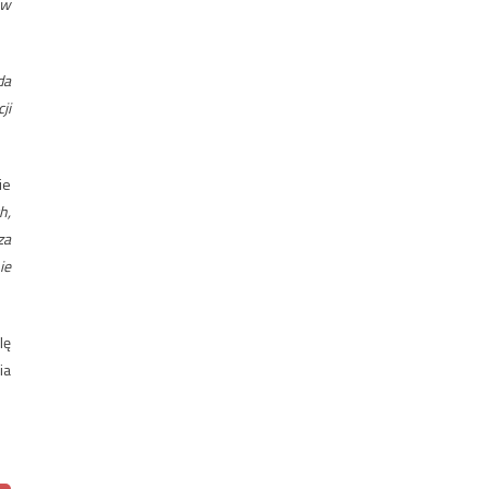
 w
da
ji
ie
h,
za
ie
lę
ia