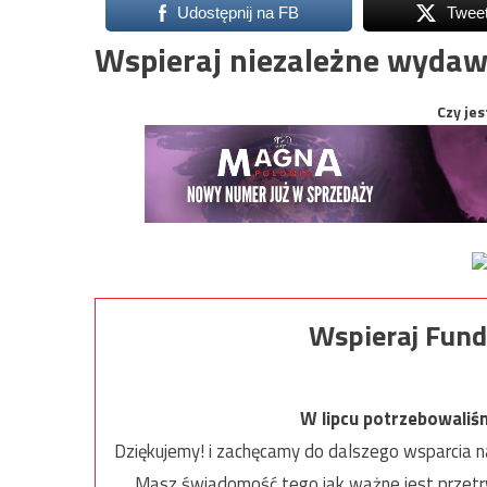
Udostępnij na FB
Twee
Wspieraj niezależne wydaw
Czy jes
Wspieraj Fund
W lipcu potrzebowaliś
Dziękujemy! i zachęcamy do dalszego wsparcia na
Masz świadomość tego jak ważne jest przetrw