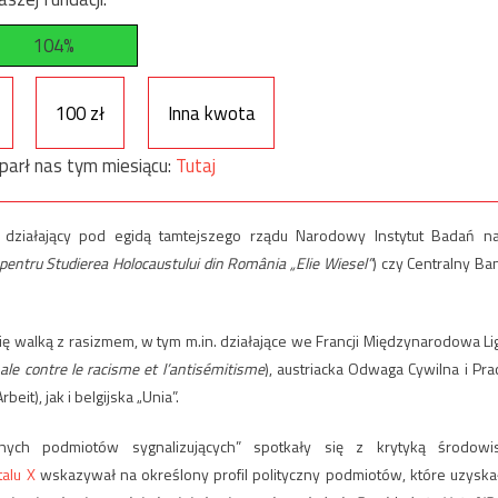
104%
100 zł
Inna kwota
parł nas tym miesiącu:
Tutaj
, działający pod egidą tamtejszego rządu Narodowy Instytut Badań n
l pentru Studierea Holocaustului din România „Elie Wiesel”
) czy Centralny Ba
h się walką z rasizmem, w tym m.in. działające we Francji Międzynarodowa Li
nale contre le racisme et l’antisémitisme
), austriacka Odwaga Cywilna i Pra
it), jak i belgijska „Unia”.
anych podmiotów sygnalizujących” spotkały się z krytyką środowi
alu X
wskazywał na określony profil polityczny podmiotów, które uzyska