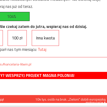
raj nas już od teraz.
104%
e czekaj zatem do jutra, wspieraj nas od dzisiaj.
100 zł
Inna kwota
parł nas tym miesiącu:
Tutaj
s://kancelaria-litwin.pl
MY? WESPRZYJ PROJEKT MAGNA POLONIA!
jął
104 tys. osób na bruk. „Zieloni” dobili europejską
motoryzację