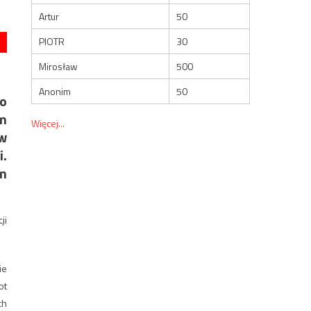
Artur
50
PIOTR
30
Mirosław
500
Anonim
50
go
ym
Więcej...
 w
i.
ym
ji
ie
ot
ch