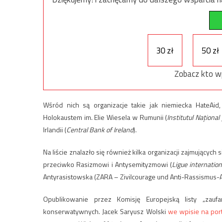
30 zł
50 zł
Zobacz kto w
Wśród nich są organizacje takie jak niemiecka HateAid
Holokaustem im. Elie Wiesela w Rumunii (
Institutul Naționa
Irlandii (
Central Bank of Ireland
).
Na liście znalazło się również kilka organizacji zajmującyc
przeciwko Rasizmowi i Antysemityzmowi (
Ligue internatio
Antyrasistowska (ZARA – Zivilcourage und Anti-Rassismus-Arbe
Opublikowanie przez Komisję Europejską listy „zauf
konserwatywnych. Jacek Saryusz Wolski
we wpisie na port