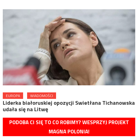
EUROPA
WIADOMOŚCI
Liderka białoruskiej opozycji Swietłana Tichanowska
udała się na Litwę
PODOBA CI SIĘ TO CO ROBIMY? WESPRZYJ PROJEKT
MAGNA POLONIA!