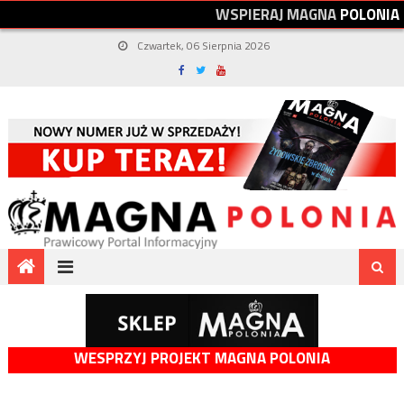
W
S
P
I
E
R
A
J
M
A
G
N
A
P
O
L
O
N
I
A
Czwartek, 06 Sierpnia 2026
WESPRZYJ PROJEKT MAGNA POLONIA