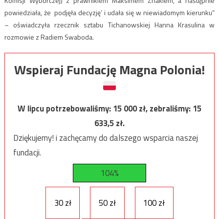
Komisji Wyborczej) z prawnikiem Maksimem Znakiem, a następnie
powiedziała, że ‚podjęła decyzję’ i udała się w niewiadomym
kierunku
”
– oświadczyła rzecznik sztabu Tichanowskiej Hanna Krasulina w
rozmowie z Radiem Swaboda.
Wspieraj Fundację Magna Polonia!
W lipcu potrzebowaliśmy:
15 000
zł, zebraliśmy:
15
633,5
zł.
Dziękujemy! i zachęcamy do dalszego wsparcia naszej
fundacji.
104%
30 zł
50 zł
100 zł