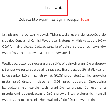
Inna kwota
Zobacz kto wparł nas tym miesiącu:
Tutaj
Jak pisano na portalu kresy.pl, Tichanowska udała się osobiście do
siedziby Centralnej Komisji Wyborczej Białorusi w Mińsku aby złożyć w
CKW formalną skargę, żądając uznania oficjalnie ogłoszonych wyników
wyborów za nieodpowiadające rzeczywistości.
Według ogłoszonych wczoraj przez CKW oficjalnych wyników wyborów
już w pierwszej turze wygrał je rządzący Białorusią od 26 lat Aleksandr
Łukaszenko, który miał otrzymać 80,08 proc. głosów. Tichanowska
miała zająć drugie miejsce z 10,09 proc. poparcia. Opozycyjna
kandydatka nie uznaje tych wyników twierdząc, że godnie z
protokołami, pochodzącymi z 250 z prawie 6 tys. białoruskich komisji
wyborczych, miało na nią głosować od 70 do 90 proc. wyborców.