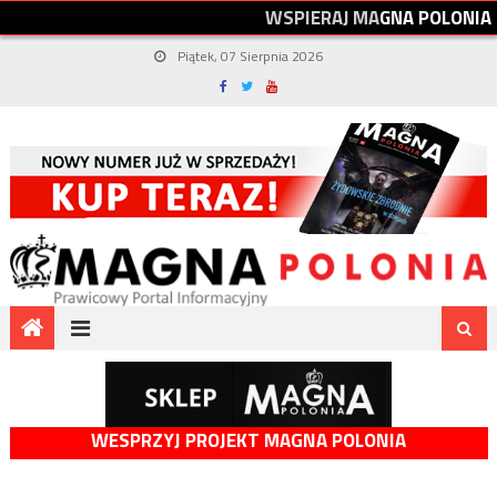
W
S
P
I
E
R
A
J
M
A
G
N
A
P
O
L
O
N
I
A
Piątek, 07 Sierpnia 2026
WESPRZYJ PROJEKT MAGNA POLONIA