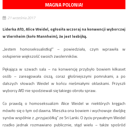
MAGNA POLONIA!
21 września 2017
Liderka AfD, Alice Weidel, ogłosiła wczoraj na konwencji wyborczej
w Viernheim (koło Mannheim), że jest lesbijką.
„Jestem homoseksualistką!” – powiedziała, czym wprawiła w
osłupienie większość swoich zwolenników.
Pękająca w szwach sala – na konwencję przybyło bowiem kilkaset
osób – zareagowała ciszą, coraz głośniejszymi pomrukami, a po
dalszych słowach Weidel w końcu nieśmiałymi oklaskami. Przyszli
wyborcy AfD nie spodziewali się takiego obrotu spraw.
Co prawdą o homoseksualizm Alice Weidel w niektórych kręgach
mówiło się o tym od dawna. Mieszka ona bowiem i wychowuje dwójkę
synów wspólnie z „przyjaciółką” ze Sri Lanki. O życiu prywatnym Weidel
rzadko jednak rozmawiano publicznie, stąd wielu – także spośród