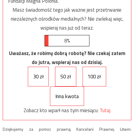
Fundacji Magna Polonia.
Masz świadomość tego jak ważne jest przetrwanie
niezależnych ośrodków medialnych? Nie zwlekaj więc,
wspieraj nas już od teraz.
8%
Uważasz, że robimy dobrą robotę? Nie czekaj zatem
do jutra, wspieraj nas od dzisiaj.
30 zł
50 zł
100 zł
Inna kwota
Zobacz kto wparł nas tym miesiącu:
Tutaj
Dziękujemy za pomoc prawną Kancelarii Prawnej Litwin: