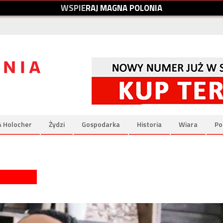
W
S
P
I
E
R
A
J
M
A
G
N
A
P
O
L
O
N
I
A
& Holocher
Żydzi
Gospodarka
Historia
Wiara
Po