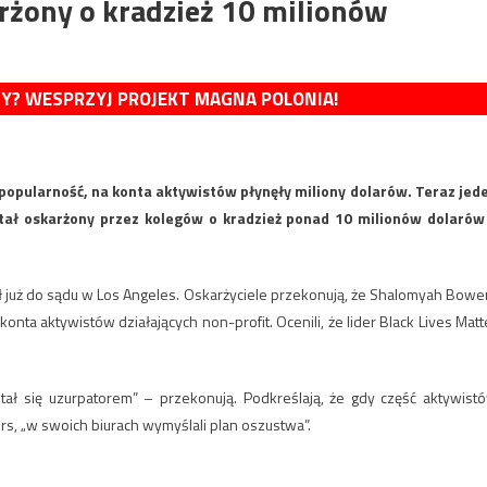
arżony o kradzież 10 milionów
MY? WESPRZYJ PROJEKT MAGNA POLONIA!
popularność, na konta aktywistów płynęły miliony dolarów. Teraz jed
tał oskarżony przez kolegów o kradzież ponad 10 milionów dolarów
ił już do sądu w Los Angeles. Oskarżyciele przekonują, że Shalomyah Bowe
ta aktywistów działających non-profit. Ocenili, że lider Black Lives Matt
 stał się uzurpatorem” – przekonują. Podkreślają, że gdy część aktywist
rs, „w swoich biurach wymyślali plan oszustwa”.