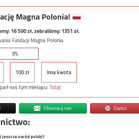
ację Magna Polonia!
jemy:
16 500
zł, zebraliśmy:
1351
zł.
ania Fundacji Magna Polonia.
8%
100 zł
Inna kwota
parł nas tym miesiącu:
Tutaj
t
Obserwuj nas
Zapisz
nictwo:
t jeszcze naród polski?