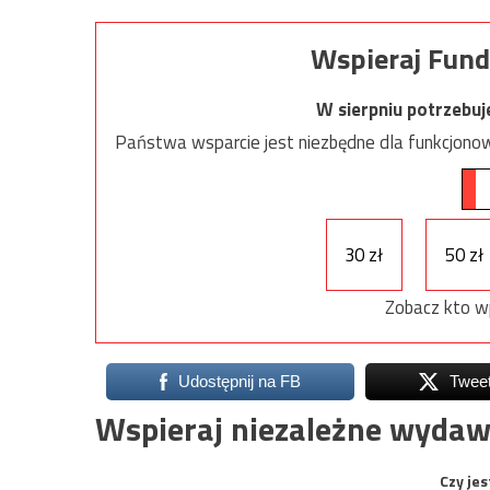
Wspieraj Fund
W sierpniu potrzebu
Państwa wsparcie jest niezbędne dla funkcjonow
30 zł
50 zł
Zobacz kto w
Udostępnij na FB
Twee
Wspieraj niezależne wydaw
Czy jes