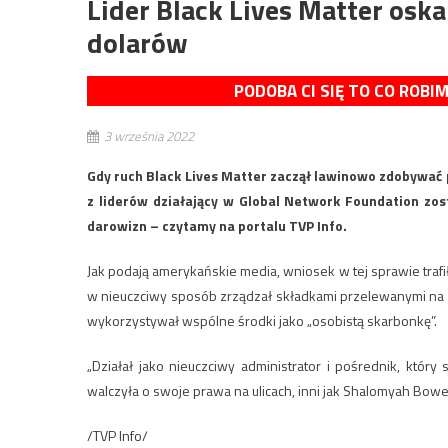
Lider Black Lives Matter osk
dolarów
PODOBA CI SIĘ TO CO ROBI
3 września 2022
Gdy ruch Black Lives Matter zaczął lawinowo zdobywać 
z liderów działający w Global Network Foundation zos
darowizn – czytamy na portalu TVP Info.
Jak podają amerykańskie media, wniosek w tej sprawie traf
w nieuczciwy sposób zrządzał składkami przelewanymi na kon
wykorzystywał wspólne środki jako „osobistą skarbonkę”.
„Działał jako nieuczciwy administrator i pośrednik, który
walczyła o swoje prawa na ulicach, inni jak Shalomyah Bowe
/TVP Info/