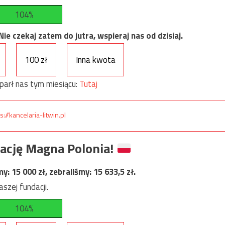
104%
e czekaj zatem do jutra, wspieraj nas od dzisiaj.
100 zł
Inna kwota
parł nas tym miesiącu:
Tutaj
s://kancelaria-litwin.pl
ację Magna Polonia!
my:
15 000
zł, zebraliśmy:
15 633,5
zł.
szej fundacji.
104%