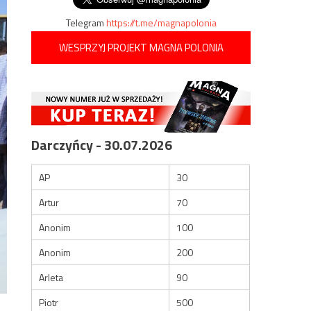
Telegram
https://t.me/magnapolonia
WESPRZYJ PROJEKT MAGNA POLONIA
Darczyńcy - 30.07.2026
AP
30
Artur
70
Anonim
100
Anonim
200
Arleta
90
Piotr
500