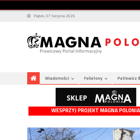
Piątek, 07 Sierpnia 2026
Wiadomości
Felietony
Patlewicz 
WESPRZYJ PROJEKT MAGNA POLONIA