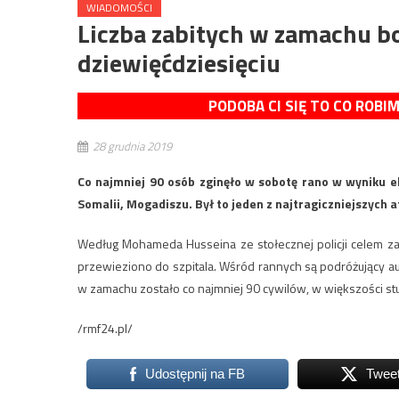
WIADOMOŚCI
Liczba zabitych w zamachu 
dziewięćdziesięciu
PODOBA CI SIĘ TO CO ROBI
28 grudnia 2019
Co najmniej 90 osób zginęło w sobotę rano w wyniku e
Somalii, Mogadiszu. Był to jeden z najtragiczniejszych 
Według Mohameda Husseina ze stołecznej policji celem za
przewieziono do szpitala. Wśród rannych są podróżujący 
w zamachu zostało co najmniej 90 cywilów, w większości s
/rmf24.pl/
Udostępnij na FB
Twee