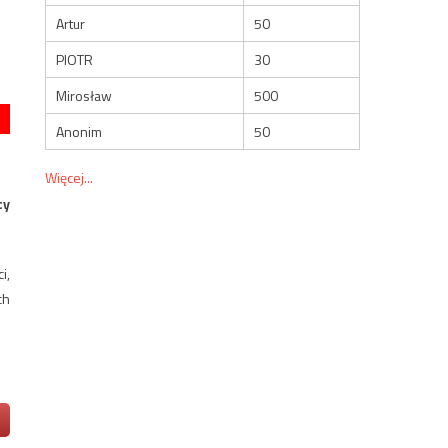
Artur
50
PIOTR
30
Mirosław
500
Anonim
50
Więcej...
cy
i,
ch