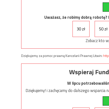
Uważasz, że robimy dobrą robotę? Ni
30 zł
50 zł
Zobacz kto w
Dziękujemy za pomoc prawną Kancelarii Prawnej Litwin:
http
Wspieraj Fund
W lipcu potrzebowaliś
Dziękujemy! i zachęcamy do dalszego wsparcia na