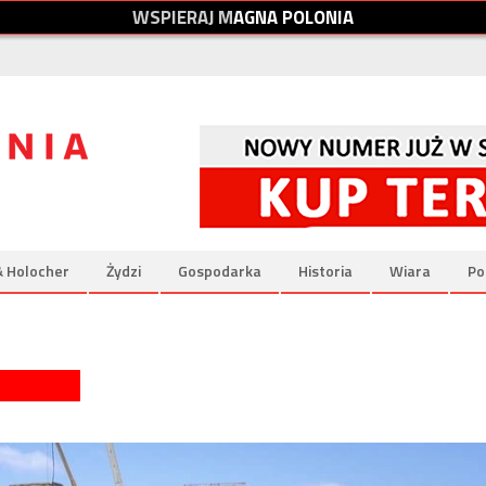
W
S
P
I
E
R
A
J
M
A
G
N
A
P
O
L
O
N
I
A
& Holocher
Żydzi
Gospodarka
Historia
Wiara
Po