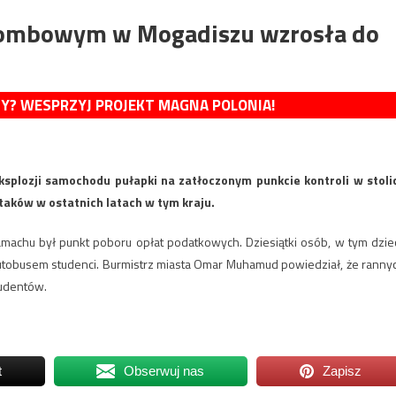
bombowym w Mogadiszu wzrosła do
MY? WESPRZYJ PROJEKT MAGNA POLONIA!
ksplozji samochodu pułapki na zatłoczonym punkcie kontroli w stoli
ataków w ostatnich latach w tym kraju.
machu był punkt poboru opłat podatkowych. Dziesiątki osób, w tym dziec
autobusem studenci. Burmistrz miasta Omar Muhamud powiedział, że ranny
tudentów.
t
Obserwuj nas
Zapisz