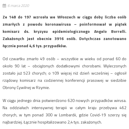
6 marca 2020
Ze 148 do 197 wzrosła we Włoszech w ciągu doby liczba osób
zmarłych z powodu koronawirusa – poinformował w piątek
komisarz ds. kryzysu epidemiologicznego Angelo Borrelli.
Zakażonych jest obecnie 3916 osób. Dotychczas zanotowano
łącznie ponad 4,6 tys. przypadków.
Od czwartku zmarło 49 osób – wszystkie w wieku od ponad 60 do
około 90 lat – obciążonych dodatkowymi chorobami. Wyleczonych
zostało już 523 chorych; o 109 więcej niż dzień wcześniej – ogłosił
rządowy komisarz na codziennej konferencji prasowej w siedzibie
Obrony Cywilnej w Rzymie.
W ciągu jednego dnia potwierdzono 620 nowych przypadków wirusa.
Na oddziałach intensywnej terapii w całym kraju przebywa 462
chorych, w tym ponad 300 w Lombardii, gdzie Covid-19 szerzy się
najbardziej. Łącznie hospitalizowano 2,4 tys. zakażonych.