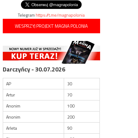
wpisu
Telegram
https://t.me/magnapolonia
WESPRZYJ PROJEKT MAGNA POLONIA
Darczyńcy - 30.07.2026
AP
30
Artur
70
Anonim
100
Anonim
200
Arleta
90