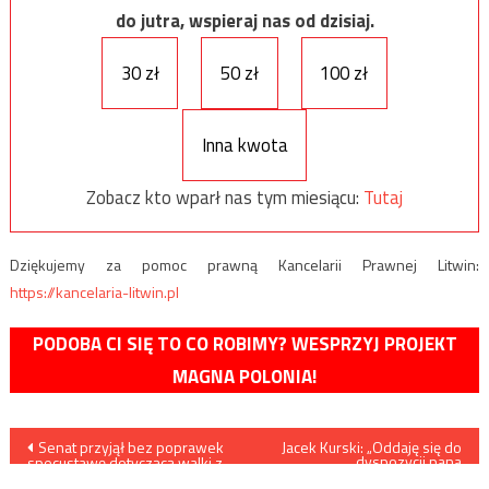
do jutra, wspieraj nas od dzisiaj.
30 zł
50 zł
100 zł
Inna kwota
Zobacz kto wparł nas tym miesiącu:
Tutaj
Dziękujemy za pomoc prawną Kancelarii Prawnej Litwin:
https://kancelaria-litwin.pl
PODOBA CI SIĘ TO CO ROBIMY? WESPRZYJ PROJEKT
MAGNA POLONIA!
Nawigacja
Senat przyjął bez poprawek
Jacek Kurski: „Oddaję się do
dyspozycji pana
specustawę dotyczącą walki z
prezydenta”
koronawirusem