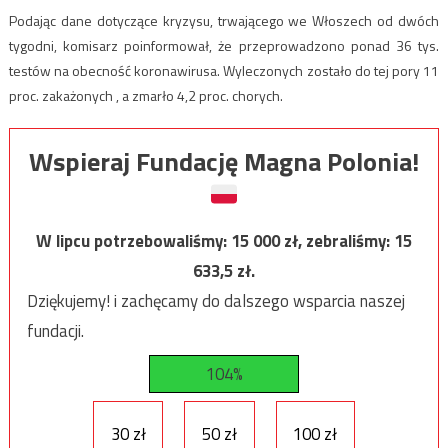
Podając dane dotyczące kryzysu, trwającego we Włoszech od dwóch
tygodni, komisarz poinformował, że przeprowadzono ponad 36 tys.
testów na obecność koronawirusa. Wyleczonych zostało do tej pory 11
proc. zakażonych , a zmarło 4,2 proc. chorych.
Wspieraj Fundację Magna Polonia!
W lipcu potrzebowaliśmy:
15 000
zł, zebraliśmy:
15
633,5
zł.
Dziękujemy! i zachęcamy do dalszego wsparcia naszej
fundacji.
104%
30 zł
50 zł
100 zł