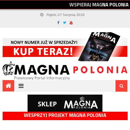
W
S
P
I
E
R
A
J
M
A
G
N
A
P
O
L
O
N
I
A
Piątek, 07 Sierpnia 2026
WESPRZYJ PROJEKT MAGNA POLONIA