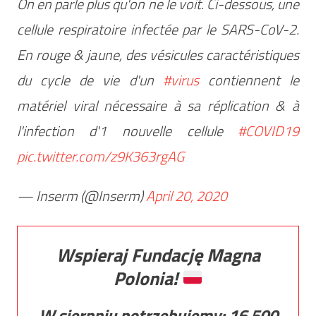
On en parle plus qu'on ne le voit. Ci-dessous, une
cellule respiratoire infectée par le SARS-CoV-2.
En rouge & jaune, des vésicules caractéristiques
du cycle de vie d'un
#virus
contiennent le
matériel viral nécessaire à sa réplication & à
l'infection d'1 nouvelle cellule
#COVID19
pic.twitter.com/z9K363rgAG
— Inserm (@Inserm)
April 20, 2020
Wspieraj Fundację Magna
Polonia!
W sierpniu potrzebujemy:
16 500