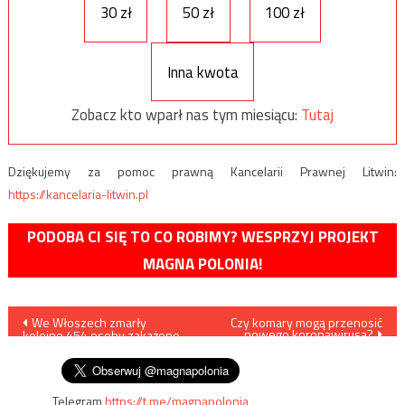
30 zł
50 zł
100 zł
Inna kwota
Zobacz kto wparł nas tym miesiącu:
Tutaj
Dziękujemy za pomoc prawną Kancelarii Prawnej Litwin:
https://kancelaria-litwin.pl
PODOBA CI SIĘ TO CO ROBIMY? WESPRZYJ PROJEKT
MAGNA POLONIA!
Nawigacja
We Włoszech zmarły
Czy komary mogą przenosić
nowego koronawirusa?
kolejne 454 osoby zakażone
wpisu
koronawirusem
Telegram
https://t.me/magnapolonia