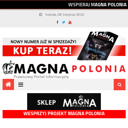
W
S
P
I
E
R
A
J
M
A
G
N
A
P
O
L
O
N
I
A
Sobota, 08 Sierpnia 2026
WESPRZYJ PROJEKT MAGNA POLONIA