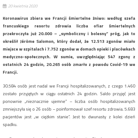
20 kwietnia 2020
Koronawirus zbiera we Francji śmiertelne żniwo: według szefa
francuskiego resortu zdrowia liczba ofiar śmiertelnych
przekroczyła już 20.000 – „symboliczny i bolesny” próg, jak to
określił Jérôme Salomon, który dodał, że 12.513 zgonów miało
miejsce w szpitalach i 7.752 zgonów w domach opieki i placówkach
medyczno-społecznych. W sumie, uwzględniając 547 zgony z
ostatnich 24 godzin, 20.265 osób zmarło z powodu Covid-19 we
Francji.
30.584 osób jest nadal we Francji hospitalizowanych, z czego 1.460
zostało przyjętych w ciągu ostatnich 24 godzin. Saldo przyjęć jest
ponownie „nieznacznie ujemne” – liczba osób hospitalizowanych
zmniejszyła się o 26 osób – poinformował szef resortu zdrowia. 5.683
pacjentów jest „w ciężkim stanie”. Jest to dwunasty z kolei dzień
spadku.