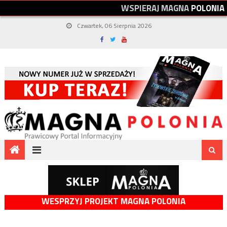
W
S
P
I
E
R
A
J
M
A
G
N
A
P
O
L
O
N
I
A
Czwartek, 06 Sierpnia 2026
WESPRZYJ PROJEKT MAGNA POLONIA