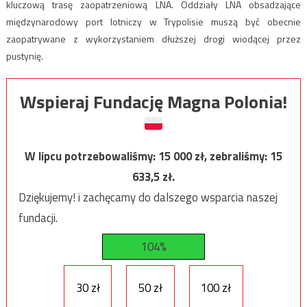
kluczową trasę zaopatrzeniową LNA. Oddziały LNA obsadzające
międzynarodowy port lotniczy w Trypolisie muszą być obecnie
zaopatrywane z wykorzystaniem dłuższej drogi wiodącej przez
pustynię.
Wspieraj Fundację Magna Polonia!
W lipcu potrzebowaliśmy:
15 000
zł, zebraliśmy:
15
633,5
zł.
Dziękujemy! i zachęcamy do dalszego wsparcia naszej
fundacji.
104%
30 zł
50 zł
100 zł