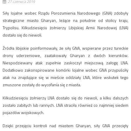
27 czerwca 2019
Siły lojalne wobec Rządu Porozumienia Narodowego (GNA) zdobyły
strategiczne miasto Gharyan, leżące na południe od stolicy kraju,
Trypolisu. Kilkudziesięciu żołnierzy Libijskiej Armii Narodowej (LNA)
dostało się do niewoli.
Źródła libijskie poinformowały, że siły GNA, wspierane przez tureckie
drony uderzeniowe, zaatakowały Gharyan z dwóch kierunków.
Niespodziewany atak zupełnie zaskoczył miejscową załogę LNA.
Dodatkowo zakonspirowane komórki lojalne wobec GNA przypuściły
atak na znajdujące się w mieście oddziały LNA, które wskutek tego
zmuszone zostały do wycofania się z miasta.
Kilkudziesięciu żołnierzy LNA dostało się do niewoli, a kilku dalszych
zostało zabitych lub rannych. LNA straciła również co najmniej siedem
pojazdów wojskowych.
Dzięki przejęciu kontroli nad miastem Gharyan, siły GNA przecięły