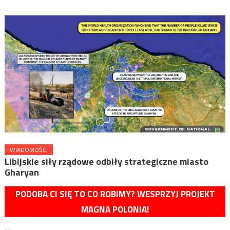
WIADOMOŚCI
Libijskie siły rządowe odbiły strategiczne miasto
Gharyan
PODOBA CI SIĘ TO CO ROBIMY? WESPRZYJ PROJEKT
MAGNA POLONIA!