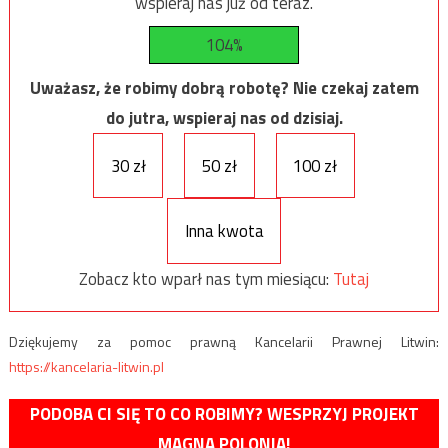
wspieraj nas już od teraz.
104%
Uważasz, że robimy dobrą robotę? Nie czekaj zatem
do jutra, wspieraj nas od dzisiaj.
30 zł
50 zł
100 zł
Inna kwota
Zobacz kto wparł nas tym miesiącu:
Tutaj
Dziękujemy za pomoc prawną Kancelarii Prawnej Litwin:
https://kancelaria-litwin.pl
PODOBA CI SIĘ TO CO ROBIMY? WESPRZYJ PROJEKT
MAGNA POLONIA!