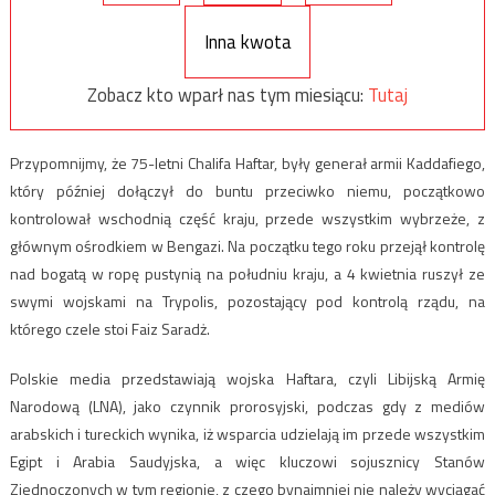
Inna kwota
Zobacz kto wparł nas tym miesiącu:
Tutaj
Przypomnijmy, że 75-letni Chalifa Haftar, były generał armii Kaddafiego,
który później dołączył do buntu przeciwko niemu, początkowo
kontrolował wschodnią część kraju, przede wszystkim wybrzeże, z
głównym ośrodkiem w Bengazi. Na początku tego roku przejął kontrolę
nad bogatą w ropę pustynią na południu kraju, a 4 kwietnia ruszył ze
swymi wojskami na Trypolis, pozostający pod kontrolą rządu, na
którego czele stoi Faiz Saradż.
Polskie media przedstawiają wojska Haftara, czyli Libijską Armię
Narodową (LNA), jako czynnik prorosyjski, podczas gdy z mediów
arabskich i tureckich wynika, iż wsparcia udzielają im przede wszystkim
Egipt i Arabia Saudyjska, a więc kluczowi sojusznicy Stanów
Zjednoczonych w tym regionie, z czego bynajmniej nie należy wyciągać