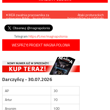
Nawigacja
IKEA zwalnia pracownika za
Ataki protureckich
bojowników na oddziały
cytowanie Biblii – to się dzieje
syryjskie w prowincji Hama
wpisu
w Polsce
/filmy/
Telegram
https://t.me/magnapolonia
WESPRZYJ PROJEKT MAGNA POLONIA
Darczyńcy - 30.07.2026
AP
30
Artur
70
Anonim
100