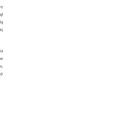
wo
ął
lą
ej
ia
 w
u,
ep