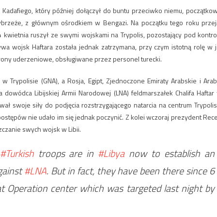
mii Kadafiego, który później dołączył do buntu przeciwko niemu, początko
ybrzeże, z głównym ośrodkiem w Bengazi. Na początku tego roku przej
4 kwietnia ruszył ze swymi wojskami na Trypolis, pozostający pod kontro
ywa wojsk Haftara została jednak zatrzymana, przy czym istotną rolę w j
ony uderzeniowe, obsługiwane przez personel turecki.
w Trypolisie (GNA), a Rosja, Egipt, Zjednoczone Emiraty Arabskie i Arab
ia dowódca Libijskiej Armii Narodowej (LNA) feldmarszałek Chalifa Haftar
ł swoje siły do podjęcia rozstrzygającego natarcia na centrum Trypolis
h postępów nie udało im się jednak poczynić. Z kolei wczoraj prezydent Rec
czanie swych wojsk w Libii.
#Turkish
troops are in
#Libya
now to establish an
gainst
#LNA
. But in fact, they have been there since 6
 Operation center which was targeted last night by