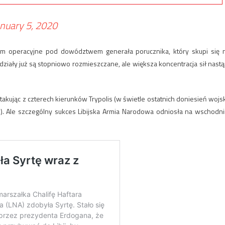
anuary 5, 2020
rum operacyjne pod dowództwem generała porucznika, który skupi się 
działy już są stopniowo rozmieszczane, ale większa koncentracja sił nastą
takując z czterech kierunków Trypolis (w świetle ostatnich doniesień wojs
n). Ale szczególny sukces Libijska Armia Narodowa odniosła na wschodn