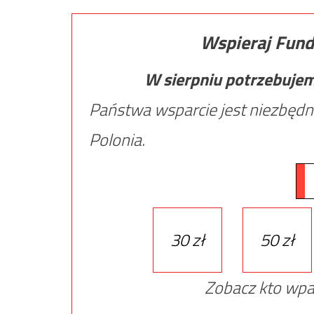
Wspieraj Fund
W sierpniu potrzebuje
Państwa wsparcie jest niezbędn
Polonia.
30 zł
50 zł
Zobacz kto wpa