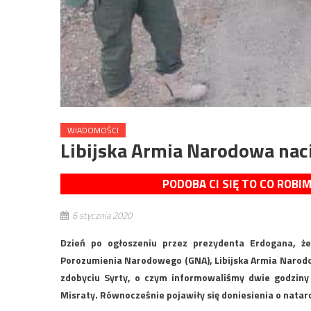
WIADOMOŚCI
Libijska Armia Narodowa naci
PODOBA CI SIĘ TO CO ROBI
6 stycznia 2020
Dzień po ogłoszeniu przez prezydenta Erdogana, że
Porozumienia Narodowego (GNA), Libijska Armia Narodo
zdobyciu Syrty, o czym informowaliśmy dwie godziny 
Misraty. Równocześnie pojawiły się doniesienia o natarc