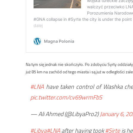
Na tym się jednak nie skończyło. Po zdobyciu Syrty oddziały
już 85 km na zachód od tego miasta i są już w odległości za
#LNA
have taken control of Washka che
pic.twitter.com/cv69wrmFbS
— Ali Ahmed (@LibyaPro2)
January 6, 2
#Libya
#LNA
after having took
#Sirte
is he