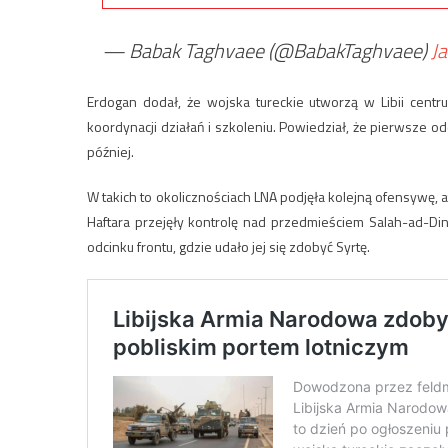
— Babak Taghvaee (@BabakTaghvaee)
J
Erdogan dodał, że wojska tureckie utworzą w Libii cent
koordynacji działań i szkoleniu. Powiedział, że pierwsze od
później.
W takich to okolicznościach LNA podjęła kolejną ofensywę, a
Haftara przejęły kontrolę nad przedmieściem Salah-ad-Di
odcinku frontu, gdzie udało jej się zdobyć Syrtę.