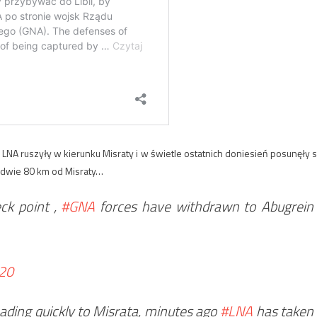
 LNA ruszyły w kierunku Misraty i w świetle ostatnich doniesień posunęły s
ledwie 80 km od Misraty…
ck point ,
#GNA
forces have withdrawn to Abugrein
020
ading quickly to Misrata, minutes ago
#LNA
has taken