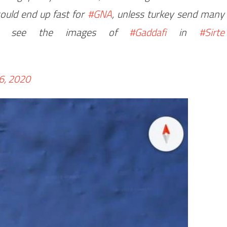
ould end up fast for
#GNA
, unless turkey send many
t to see the images of
#Gaddafi
in
#Sirte
6, 2020