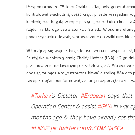
Przypomnijmy, że 75-letni Chalifa Haftar, były generał ar
kontrolował wschodnią część kraju, przede wszystkim w
kontrolę nad bogatą w ropę pustynią na południu kraju, a 
rządu, na którego czele stoi Faiz Saradż. Wiosenna ofens
powstrzymaniu odegrały wprowadzone do walki tureckie dr
W toczącej się wojnie Turcja konsekwentnie wspiera rząd 
Saudyjska wspierają armię Chalify Haftara (LNA). 12 grudn
przemówieniu nadawanym przez telewizję Al Arabiya wezwa
dodając, że będzie to „ostateczna bitwa” o stolicę. Wielkic
Tayyip Erdoğan poinformował, że Turcja rozpoczęła rozmiesz
#Turkey
’s Dictator
#Erdogan
says that
Operation Center & assist
#GNA
in war a
months ago & they have already set that
#LNAF
!
pic.twitter.com/oCOM1ja6Ca