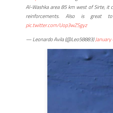
Al-Washka area 85 km west of Sirte, it c
reinforcements. Also is grea
pic.twitter.com/Uop3wZSgyz
— Leonardo Avila (@Leo58883)
January 