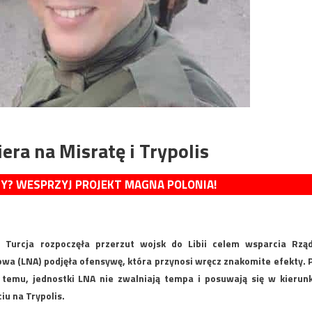
era na Misratę i Trypolis
MY? WESPRZYJ PROJEKT MAGNA POLONIA!
 Turcja rozpoczęła przerzut wojsk do Libii celem wsparcia Rzą
wa (LNA) podjęła ofensywę, która przynosi wręcz znakomite efekty. 
temu, jednostki LNA nie zwalniają tempa i posuwają się w kierun
iu na Trypolis.