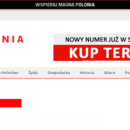
W
S
P
I
E
R
A
J
M
A
G
N
A
P
O
L
O
N
I
A
& Holocher
Żydzi
Gospodarka
Historia
Wiara
Po