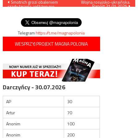
Nawigacja
Smotrich grozi obaleniem
Wojna rosyjsko-ukraińska.
Raport 21.01.2025
rządu Izraela, jeśli ten nie
wpisu
będzie kontynuował
ludobójstwa w Gazie
Telegram
https://t.me/magnapolonia
WESPRZYJ PROJEKT MAGNA POLONIA
Darczyńcy - 30.07.2026
AP
30
Artur
70
Anonim
100
Anonim
200