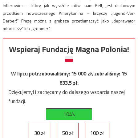
hitlerowiec – który, jak wyraźnie mówi nam Bell, jest duchowym
przodkiem nowoczesnego Amerykanina – krzyczy „Jugend-Ver-
Derber!” Frazę można z grubsza przetłumaczyć jako „deprawator
młodzieży” lub „groomer”.
Wspieraj Fundację Magna Polonia!
W lipcu potrzebowaliśmy:
15 000
zł, zebraliśmy:
15
633,5
zł.
Dziękujemy! i zachęcamy do dalszego wsparcia naszej
fundacji.
104%
30 zł
50 zł
100 zł