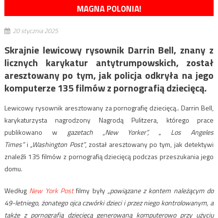
MAGNA POLONIA!
20 stycznia 2025
Skrajnie lewicowy rysownik Darrin Bell, znany z
licznych karykatur antytrumpowskich, został
aresztowany po tym, jak policja odkryła na jego
komputerze 135 filmów z pornografią dziecięcą.
Lewicowy rysownik aresztowany za pornografię dziecięcą.. Darrin Bell,
karykaturzysta nagrodzony Nagrodą Pulitzera, którego prace
publikowano w
gazetach „New Yorker”,
„
Los Angeles
Times”
i
„Washington Post”
, został aresztowany po tym, jak detektywi
znaleźli 135 filmów z pornografią dziecięcą podczas przeszukania jego
domu.
Według
New York Post
filmy były
„powiązane z kontem należącym do
49-letniego, żonatego ojca czwórki dzieci i przez niego kontrolowanym, a
także z pornografią dziecięcą generowaną komputerowo przy użyciu