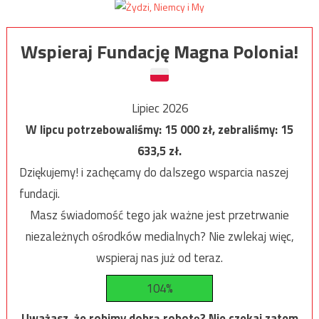
Wspieraj Fundację Magna Polonia!
Lipiec 2026
W lipcu potrzebowaliśmy:
15 000
zł, zebraliśmy:
15
633,5
zł.
Dziękujemy! i zachęcamy do dalszego wsparcia naszej
fundacji.
Masz świadomość tego jak ważne jest przetrwanie
niezależnych ośrodków medialnych? Nie zwlekaj więc,
wspieraj nas już od teraz.
104%
Uważasz, że robimy dobrą robotę? Nie czekaj zatem