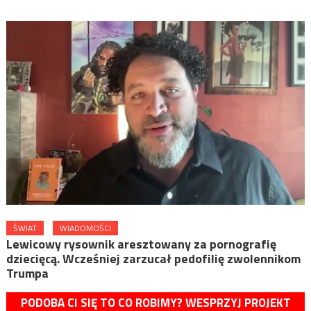
ŚWIAT
WIADOMOŚCI
Lewicowy rysownik aresztowany za pornografię
dziecięcą. Wcześniej zarzucał pedofilię zwolennikom
Trumpa
PODOBA CI SIĘ TO CO ROBIMY? WESPRZYJ PROJEKT