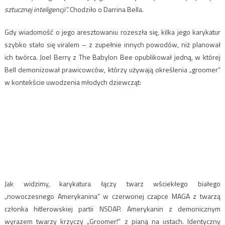
sztucznej inteligencji”.
Chodziło o Darrina Bella.
Gdy wiadomość o jego aresztowaniu rozeszła się, kilka jego karykatur
szybko stało się viralem – z zupełnie innych powodów, niż planował
ich twórca. Joel Berry z The Babylon Bee opublikował jedną, w której
Bell demonizował prawicowców, którzy używają określenia „groomer”
w kontekście uwodzenia młodych dziewcząt:
Jak widzimy, karykatura łączy twarz wściekłego białego
„nowoczesnego Amerykanina” w czerwonej czapce MAGA z twarzą
członka hitlerowskiej partii NSDAP. Amerykanin z demonicznym
wyrazem twarzy krzyczy „Groomer!” z pianą na ustach. Identyczny