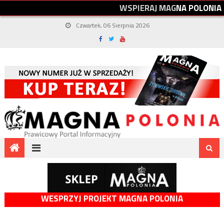
W
S
P
I
E
R
A
J
M
A
G
N
A
P
O
L
O
N
I
A
Czwartek, 06 Sierpnia 2026
WESPRZYJ PROJEKT MAGNA POLONIA