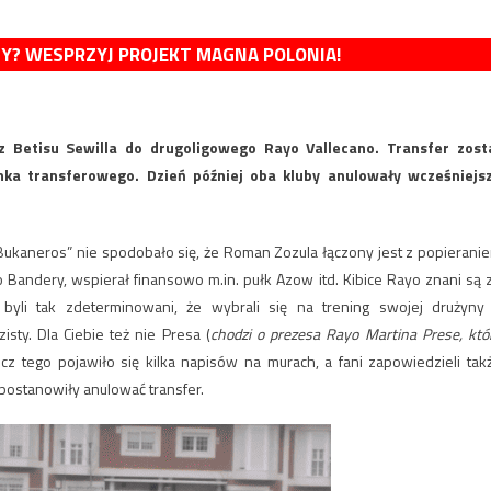
MY? WESPRZYJ PROJEKT MAGNA POLONIA!
z Betisu Sewilla do drugoligowego Rayo Vallecano. Transfer zost
nka transferowego. Dzień później oba kluby anulowały wcześniejs
 Bukaneros” nie spodobało się, że Roman Zozula łączony jest z popierani
do Bandery, wspierał finansowo m.in. pułk Azow itd. Kibice Rayo znani są 
yli tak zdeterminowani, że wybrali się na trening swojej drużyny
isty. Dla Ciebie też nie Presa (
chodzi o prezesa Rayo Martina Prese, któ
cz tego pojawiło się kilka napisów na murach, a fani zapowiedzieli tak
postanowiły anulować transfer.