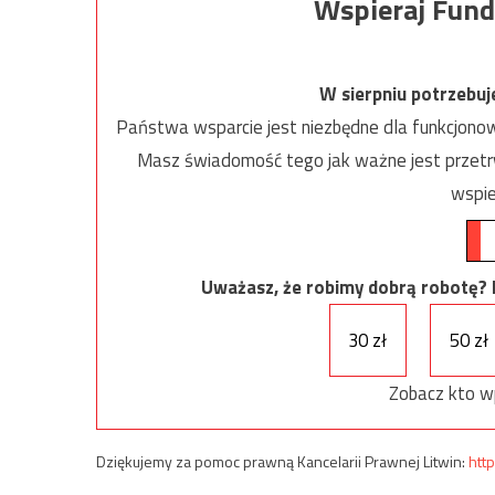
Wspieraj Fund
W sierpniu potrzebu
Państwa wsparcie jest niezbędne dla funkcjonow
Masz świadomość tego jak ważne jest przetrw
wspie
Uważasz, że robimy dobrą robotę? Ni
30 zł
50 zł
Zobacz kto w
Dziękujemy za pomoc prawną Kancelarii Prawnej Litwin:
http