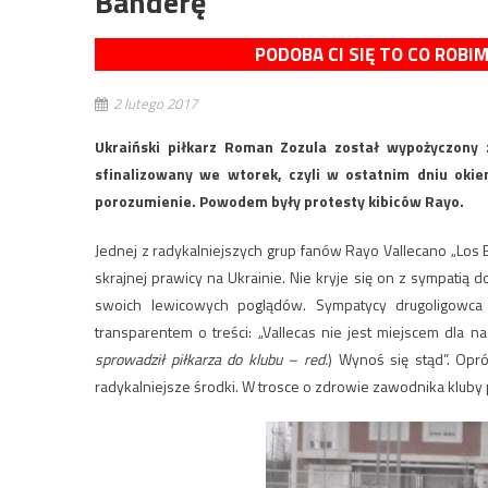
Banderę
PODOBA CI SIĘ TO CO ROBI
2 lutego 2017
Ukraiński piłkarz Roman Zozula został wypożyczony 
sfinalizowany we wtorek, czyli w ostatnim dniu okie
porozumienie. Powodem były protesty kibiców Rayo.
Jednej z radykalniejszych grup fanów Rayo Vallecano „Los
skrajnej prawicy na Ukrainie. Nie kryje się on z sympatią 
swoich lewicowych poglądów. Sympatycy drugoligowca b
transparentem o treści: „Vallecas nie jest miejscem dla naz
sprowadził piłkarza do klubu – red.
) Wynoś się stąd”. Opró
radykalniejsze środki. W trosce o zdrowie zawodnika kluby 