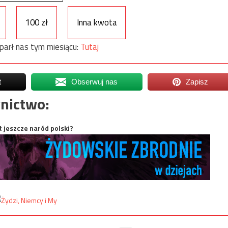
100 zł
Inna kwota
parł nas tym miesiącu:
Tutaj
t
Obserwuj nas
Zapisz
nictwo:
t jeszcze naród polski?