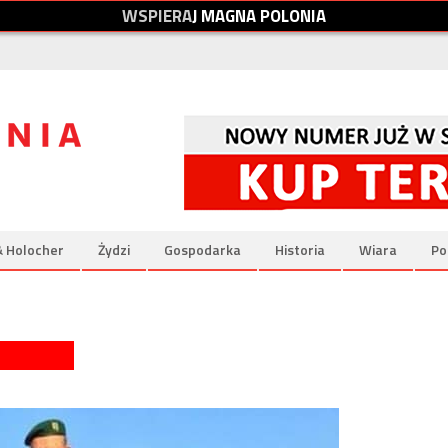
W
S
P
I
E
R
A
J
M
A
G
N
A
P
O
L
O
N
I
A
& Holocher
Żydzi
Gospodarka
Historia
Wiara
Po