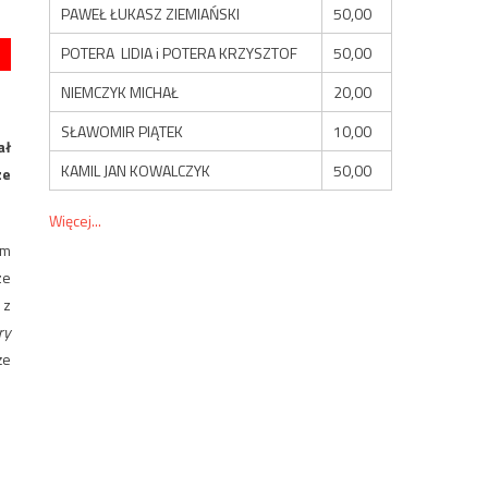
PAWEŁ ŁUKASZ ZIEMIAŃSKI
50,00
POTERA LIDIA i POTERA KRZYSZTOF
50,00
NIEMCZYK MICHAŁ
20,00
SŁAWOMIR PIĄTEK
10,00
ał
KAMIL JAN KOWALCZYK
50,00
ze
Więcej...
em
ze
 z
ry
że