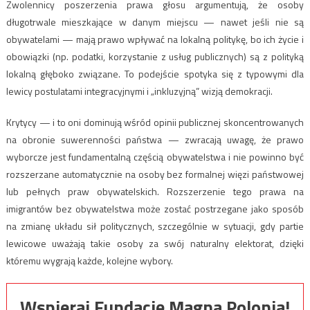
Zwolennicy poszerzenia prawa głosu argumentują, że osoby
długotrwale mieszkające w danym miejscu — nawet jeśli nie są
obywatelami — mają prawo wpływać na lokalną politykę, bo ich życie i
obowiązki (np. podatki, korzystanie z usług publicznych) są z polityką
lokalną głęboko związane. To podejście spotyka się z typowymi dla
lewicy postulatami integracyjnymi i „inkluzyjną” wizją demokracji.
Krytycy — i to oni dominują wśród opinii publicznej skoncentrowanych
na obronie suwerenności państwa — zwracają uwagę, że prawo
wyborcze jest fundamentalną częścią obywatelstwa i nie powinno być
rozszerzane automatycznie na osoby bez formalnej więzi państwowej
lub pełnych praw obywatelskich. Rozszerzenie tego prawa na
imigrantów bez obywatelstwa może zostać postrzegane jako sposób
na zmianę układu sił politycznych, szczególnie w sytuacji, gdy partie
lewicowe uważają takie osoby za swój naturalny elektorat, dzięki
któremu wygrają każde, kolejne wybory.
Wspieraj Fundację Magna Polonia!