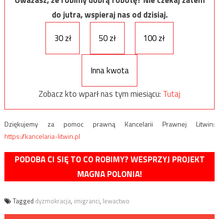
Uważasz, że robimy dobrą robotę? Nie czekaj zatem
do jutra, wspieraj nas od dzisiaj.
30 zł
50 zł
100 zł
Inna kwota
Zobacz kto wparł nas tym miesiącu:
Tutaj
Dziękujemy za pomoc prawną Kancelarii Prawnej Litwin:
https://kancelaria-litwin.pl
PODOBA CI SIĘ TO CO ROBIMY? WESPRZYJ PROJEKT
MAGNA POLONIA!
Tagged
dyzmokracja
,
imigranci
,
lewactwo