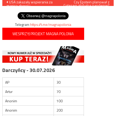
Nawigacja
USA zakazały wspierania za
Czy Epstein planował z
Gatesem globalną pandemię?
granicą aborcji i
wpisu
neołysenkizmu
Telegram
https://t.me/magnapolonia
WESPRZYJ PROJEKT MAGNA POLONIA
Darczyńcy - 30.07.2026
AP
30
Artur
70
Anonim
100
Anonim
200