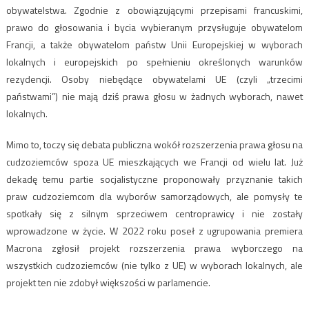
obywatelstwa. Zgodnie z obowiązującymi przepisami francuskimi,
prawo do głosowania i bycia wybieranym przysługuje obywatelom
Francji, a także obywatelom państw Unii Europejskiej w wyborach
lokalnych i europejskich po spełnieniu określonych warunków
rezydencji. Osoby niebędące obywatelami UE (czyli „trzecimi
państwami”) nie mają dziś prawa głosu w żadnych wyborach, nawet
lokalnych.
Mimo to, toczy się debata publiczna wokół rozszerzenia prawa głosu na
cudzoziemców spoza UE mieszkających we Francji od wielu lat. Już
dekadę temu partie socjalistyczne proponowały przyznanie takich
praw cudzoziemcom dla wyborów samorządowych, ale pomysły te
spotkały się z silnym sprzeciwem centroprawicy i nie zostały
wprowadzone w życie. W 2022 roku poseł z ugrupowania premiera
Macrona zgłosił projekt rozszerzenia prawa wyborczego na
wszystkich cudzoziemców (nie tylko z UE) w wyborach lokalnych, ale
projekt ten nie zdobył większości w parlamencie.