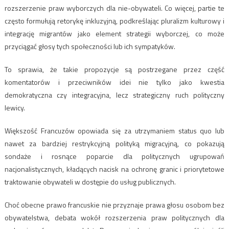
rozszerzenie praw wyborczych dla nie-obywateli. Co więcej, partie te
często formułują retorykę inkluzyjną, podkreślając pluralizm kulturowy i
integrację migrantów jako element strategii wyborczej, co może
przyciągać głosy tych społeczności lub ich sympatyków.
To sprawia, że takie propozycje są postrzegane przez część
komentatorów i przeciwników idei nie tylko jako kwestia
demokratyczna czy integracyjna, lecz strategiczny ruch polityczny
lewicy.
Większość Francuzów opowiada się za utrzymaniem status quo lub
nawet za bardziej restrykcyjną polityką migracyjną, co pokazują
sondaże i rosnące poparcie dla politycznych ugrupowań
nacjonalistycznych, kładących nacisk na ochronę granic i priorytetowe
traktowanie obywateli w dostępie do usług publicznych.
Choć obecne prawo francuskie nie przyznaje prawa głosu osobom bez
obywatelstwa, debata wokół rozszerzenia praw politycznych dla