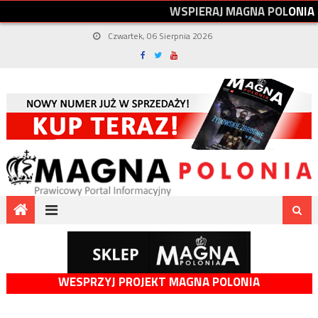
W
S
P
I
E
R
A
J
M
A
G
N
A
P
O
L
O
N
I
A
Czwartek, 06 Sierpnia 2026
WESPRZYJ PROJEKT MAGNA POLONIA