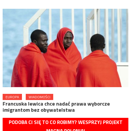
EUROPA
WIADOMOŚCI
Francuska lewica chce nadać prawa wyborcze
imigrantom bez obywatelstwa
PODOBA CI SIĘ TO CO ROBIMY? WESPRZYJ PROJEKT