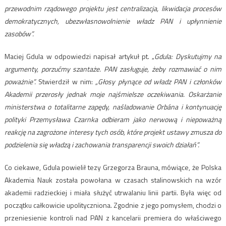
przewodnim rządowego projektu jest centralizacja, likwidacja procesów
demokratycznych, ubezwłasnowolnienie władz PAN i upłynnienie
zasobów”.
Maciej Gdula w odpowiedzi napisał artykuł pt. „
Gdula: Dyskutujmy na
argumenty, porzućmy szantaże. PAN zasługuje, żeby rozmawiać o nim
poważnie”.
Stwierdził w nim:
„Głosy płynące od władz PAN i członków
Akademii przerosły jednak moje najśmielsze oczekiwania. Oskarżanie
ministerstwa o totalitarne zapędy, naśladowanie Orbána i kontynuację
polityki Przemysława Czarnka odbieram jako nerwową i niepoważną
reakcję na zagrożone interesy tych osób, które projekt ustawy zmusza do
podzielenia się władzą i zachowania transparencji swoich działań”.
Co ciekawe, Gdula powielił tezy Grzegorza Brauna, mówiące, że Polska
Akademia Nauk została powołana w czasach stalinowskich na wzór
akademii radzieckiej i miała służyć utrwalaniu linii partii. Była więc od
początku całkowicie upolityczniona. Zgodnie z jego pomysłem, chodzi o
przeniesienie kontroli nad PAN z kancelarii premiera do właściwego