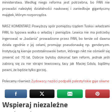
ministerstwa. Według niego reforma jest potrzebna, bo PAN nie
prowadzi należytej działalności naukowej i zaniedbuje gigantyczny
majątek, którym rozporządza.
NASZ KOMENTARZ: Powyższy spór pomiędzy rządem Tuska i władzami
PAN, to typowa walka o władzę i pieniądze. Lewica nie ma potrzeby
ingerować w „badania” prowadzone przez PAN, bo tenże od dawna
działa zgodnie z jej celami, promując pseudonaukę np. genderyzm.
Instytucją tą kieruje poststalinowski beton, którego nikt nie ośmielił się
zmienić od 70 lat. Dobrze byłoby dokonać tam reform, jednak jeśli
zabiorą się za nie skrajni lewicowcy, tacy jak Maciej Gdula, bądźmy
pewni, że będzie tylko gorzej.
Polecamy również:
Żydowscy naziści podpalili palestyńskie gaje oliwne
Wspieraj niezależne