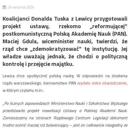
24 sierpnia 2024
Koalicjanci Donalda Tuska z Lewicy przygotowali
projekt ustawy, rzekomo „reformującej”
postkomunistyczną Polską Akademię Nauk (PAN).
Maciej Gdula, wiceminister nauki, twierdzi, że
rząd chce „zdemokratyzować” tę instytucję. Jej
władze uważają jednak, że chodzi o polityczną
kontrolę i przejęcie majątku.
Lewica chce upolitycznić polską naukę. W odpowiedzi na działania
rządu warszawskiego, kierownictwo PAN
wydało ostre oświadczenie
,
w którym czytamy m.in.:
„Po licznych zapowiedziach Ministerstwo Nauki i Szkolnictwa Wyższego
przedstawiło projekt nowelizacji Ustawy o Polskiej Akademii Nauk.
Zamieszczony na stronach Rządowego Centrum Legislacji dokument
trudno ocenić inaczej niż bulwersujący – jest on całkowicie niezgodny ze