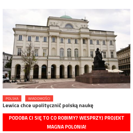
POLSKA
WIADOMOŚCI
Lewica chce upolitycznić polską naukę
PODOBA CI SIĘ TO CO ROBIMY? WESPRZYJ PROJEKT
MAGNA POLONIA!