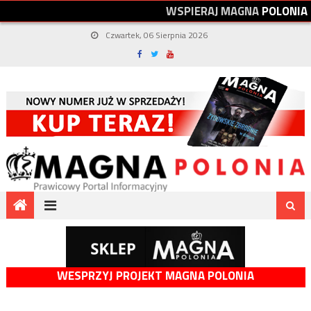
W
S
P
I
E
R
A
J
M
A
G
N
A
P
O
L
O
N
I
A
Czwartek, 06 Sierpnia 2026
WESPRZYJ PROJEKT MAGNA POLONIA