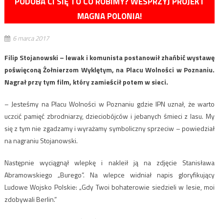
PODOBA CI SIĘ TO CO ROBIMY? WESPRZYJ PROJEKT
MAGNA POLONIA!
6 marca 2017
Filip Stojanowski – lewak i komunista postanowił zhańbić wystawę
poświęconą Żołnierzom Wyklętym, na Placu Wolności w Poznaniu.
Nagrał przy tym film, który zamieścił potem w sieci.
– Jesteśmy na Placu Wolności w Poznaniu gdzie IPN uznał, że warto
uczcić pamięć zbrodniarzy, dzieciobójców i jebanych śmieci z lasu. My
się z tym nie zgadzamy i wyrażamy symboliczny sprzeciw – powiedział
na nagraniu Stojanowski.
Następnie wyciągnął wlepkę i nakleił ją na zdjęcie Stanisława
Abramowskiego „Burego”. Na wlepce widniał napis gloryfikujący
Ludowe Wojsko Polskie: „Gdy Twoi bohaterowie siedzieli w lesie, moi
zdobywali Berlin.”