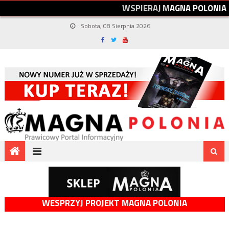
W
S
P
I
E
R
A
J
M
A
G
N
A
P
O
L
O
N
I
A
Sobota, 08 Sierpnia 2026
WESPRZYJ PROJEKT MAGNA POLONIA