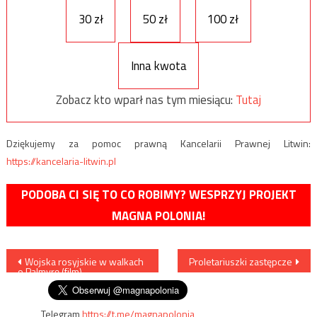
30 zł
50 zł
100 zł
Inna kwota
Zobacz kto wparł nas tym miesiącu:
Tutaj
Dziękujemy za pomoc prawną Kancelarii Prawnej Litwin:
https://kancelaria-litwin.pl
PODOBA CI SIĘ TO CO ROBIMY? WESPRZYJ PROJEKT
MAGNA POLONIA!
Nawigacja
Wojska rosyjskie w walkach
Proletariuszki zastępcze
o Palmyrę (film)
wpisu
Telegram
https://t.me/magnapolonia