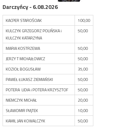
Darczyńcy - 6.08.2026
KACPER STAROŚCIAK
100,00
KULCZYK GRZEGORZ POLIŃSKA i
50,00
KULCZYK KATARZYNA
MARIA KOSTRZEWA
50,00
JERZY T MICHAJŁOWICZ
50,00
KOZIOŁ BOGUSŁAW
35,00
PAWEŁ ŁUKASZ ZIEMIAŃSKI
50,00
POTERA LIDIA i POTERA KRZYSZTOF
50,00
NIEMCZYK MICHAŁ
20,00
SŁAWOMIR PIĄTEK
10,00
KAMIL JAN KOWALCZYK
50,00