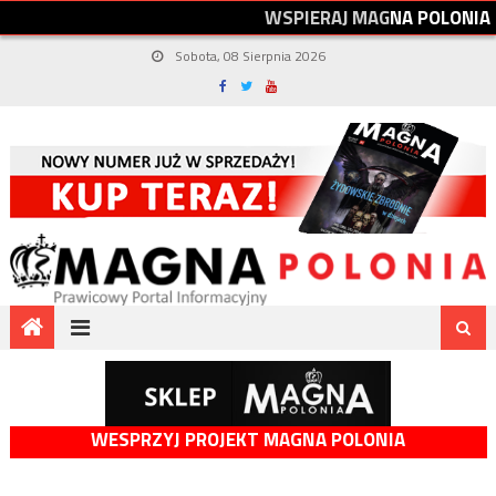
W
S
P
I
E
R
A
J
M
A
G
N
A
P
O
L
O
N
I
A
Sobota, 08 Sierpnia 2026
WESPRZYJ PROJEKT MAGNA POLONIA