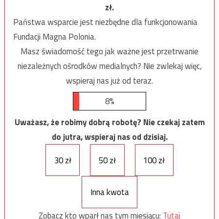
zł.
Państwa wsparcie jest niezbędne dla funkcjonowania
Fundacji Magna Polonia.
Masz świadomość tego jak ważne jest przetrwanie
niezależnych ośrodków medialnych? Nie zwlekaj więc,
wspieraj nas już od teraz.
8%
Uważasz, że robimy dobrą robotę? Nie czekaj zatem
do jutra, wspieraj nas od dzisiaj.
30 zł
50 zł
100 zł
Inna kwota
Zobacz kto wparł nas tym miesiącu:
Tutaj