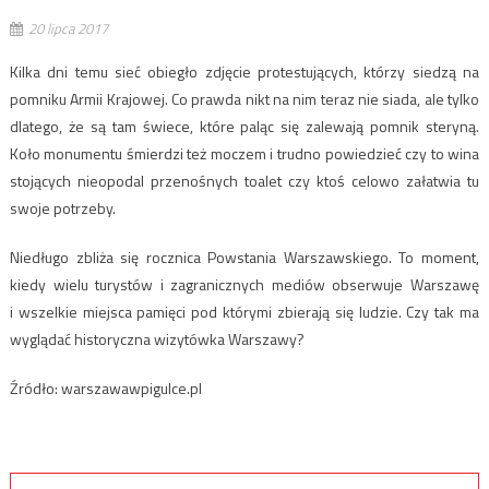
20 lipca 2017
Kil­ka dni temu sieć obiegło zdję­cie protes­tu­ją­cych, którzy siedzą na
pom­niku Armii Kra­jowej. Co praw­da nikt na nim ter­az nie sia­da, ale tylko
dlat­ego, że są tam świece, które paląc się zale­wa­ją pom­nik steryną.
Koło mon­u­men­tu śmierdzi też moczem i trud­no powiedzieć czy to wina
sto­ją­cych nieopo­dal przenośnych toalet czy ktoś celowo załatwia tu
swo­je potrze­by.
Niedłu­go zbliża się roczni­ca Pow­sta­nia Warsza­wskiego. To moment,
kiedy wielu turys­tów i zagranicznych mediów obser­wu­je Warsza­wę
i wszelkie miejs­ca pamię­ci pod który­mi zbier­a­ją się ludzie. Czy tak ma
wyglą­dać his­to­rycz­na wiz­ytówka Warszawy?
Źródło: warszawawpigulce.pl