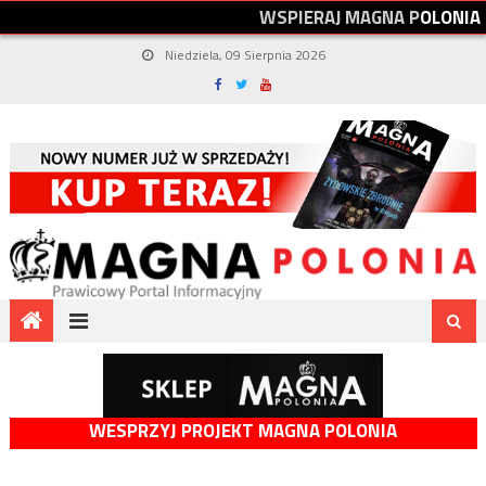
W
S
P
I
E
R
A
J
M
A
G
N
A
P
O
L
O
N
I
A
Niedziela, 09 Sierpnia 2026
WESPRZYJ PROJEKT MAGNA POLONIA