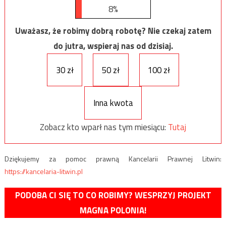
8%
Uważasz, że robimy dobrą robotę? Nie czekaj zatem
do jutra, wspieraj nas od dzisiaj.
30 zł
50 zł
100 zł
Inna kwota
Zobacz kto wparł nas tym miesiącu:
Tutaj
Dziękujemy za pomoc prawną Kancelarii Prawnej Litwin:
https://kancelaria-litwin.pl
PODOBA CI SIĘ TO CO ROBIMY? WESPRZYJ PROJEKT
MAGNA POLONIA!