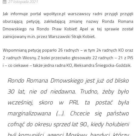
27 listopada 2021
Jak informuje portal wpolityce.pl warszawscy radni przyjęli przyjęli
oburzającą petycję, zakładającą zmianę nazwy Ronda Romana
Dmowskiego na Rondo Praw Kobiet! Apel w tej sprawie został
zainicjowany m.in. przez Warszawski Strajk Kobiet.
Wspomnianą petycję poparło 26 radnych – w tym 24 radnych KO oraz
2 radnych Wiosny. Z kolei przeciwko głosowało 22 radnych – 21 z PiS
i – co ciekawe – także jedna radna KO, Aleksandra Śniegocka-Goździk.
Rondo Romana Dmowskiego jest już od blisko
30 lat, nie od niedawna. Trudno, żeby było
wcześniej, skoro w PRL ta postać była
marginalizowana (…). Chcecie się państwo
cofnąć do okresu sprzed lat 90., kiedy hołubieni
byli komuniści, agenci Moskwy, bandyci, którzy