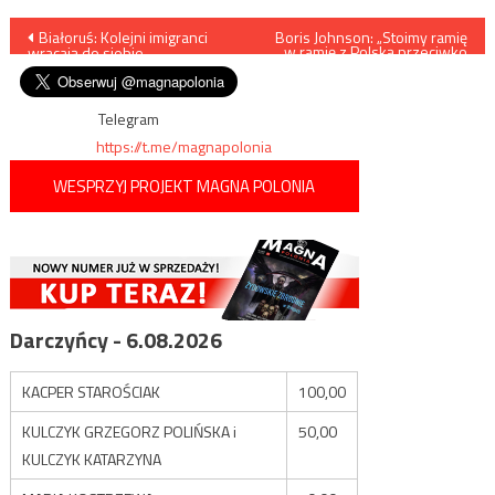
Nawigacja
Białoruś: Kolejni imigranci
Boris Johnson: „Stoimy ramię
w ramię z Polską przeciwko
wracają do siebie
tym, którzy próbowaliby
wpisu
sprowokować kryzys
migracyjny”
Telegram
https://t.me/magnapolonia
WESPRZYJ PROJEKT MAGNA POLONIA
Darczyńcy - 6.08.2026
KACPER STAROŚCIAK
100,00
KULCZYK GRZEGORZ POLIŃSKA i
50,00
KULCZYK KATARZYNA