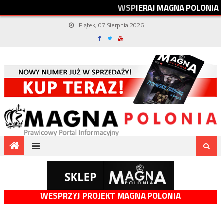
W
S
P
I
E
R
A
J
M
A
G
N
A
P
O
L
O
N
I
A
Piątek, 07 Sierpnia 2026
WESPRZYJ PROJEKT MAGNA POLONIA