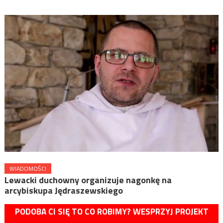
WIADOMOŚCI
Lewacki duchowny organizuje nagonkę na
arcybiskupa Jędraszewskiego
PODOBA CI SIĘ TO CO ROBIMY? WESPRZYJ PROJEKT