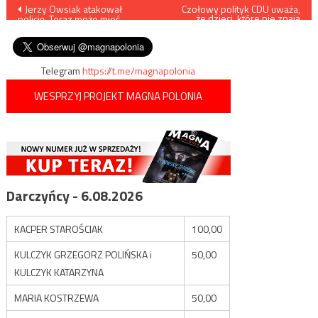
Nawigacja
Jerzy Owsiak atakował
Czołowy polityk CDU uważa,
że dzieci, które nie znają
policję. Teraz może mieć
niemieckiego, nie powinny
wpisu
problemy
być przyjmowane do szkoły
Telegram
https://t.me/magnapolonia
WESPRZYJ PROJEKT MAGNA POLONIA
Darczyńcy - 6.08.2026
KACPER STAROŚCIAK
100,00
KULCZYK GRZEGORZ POLIŃSKA i
50,00
KULCZYK KATARZYNA
MARIA KOSTRZEWA
50,00