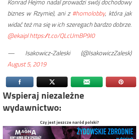
Konrad Hejmo nadal prowadzi swój dochodowy
biznes w Rzymie), ani z
#homolobby
, która jak
widać też ma się w ich szeregach bardzo dobrze.
@ekaipl
https://t.co/QLcUmBP9I0
— Isakowicz-Zaleski (@IsakowiczZalesk)
August 5, 2019
Wspieraj niezależne
wydawnictwo:
Czy jest jeszcze naród polski?