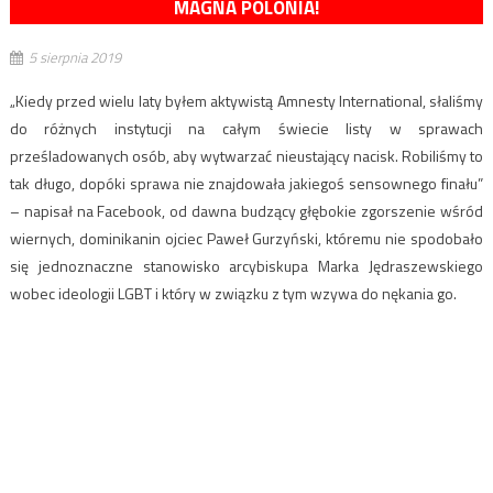
MAGNA POLONIA!
5 sierpnia 2019
„Kiedy przed wielu laty byłem aktywistą Amnesty International, słaliśmy
do różnych instytucji na całym świecie listy w sprawach
prześladowanych osób, aby wytwarzać nieustający nacisk. Robiliśmy to
tak długo, dopóki sprawa nie znajdowała jakiegoś sensownego finału”
– napisał na Facebook, od dawna budzący głębokie zgorszenie wśród
wiernych, dominikanin ojciec Paweł Gurzyński, któremu nie spodobało
się jednoznaczne stanowisko arcybiskupa Marka Jędraszewskiego
wobec ideologii LGBT i który w związku z tym wzywa do nękania go.