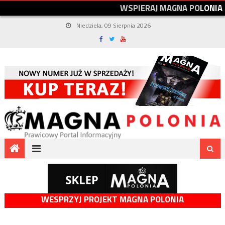
W
S
P
I
E
R
A
J
M
A
G
N
A
P
O
L
O
N
I
A
Niedziela, 09 Sierpnia 2026
WESPRZYJ PROJEKT MAGNA POLONIA