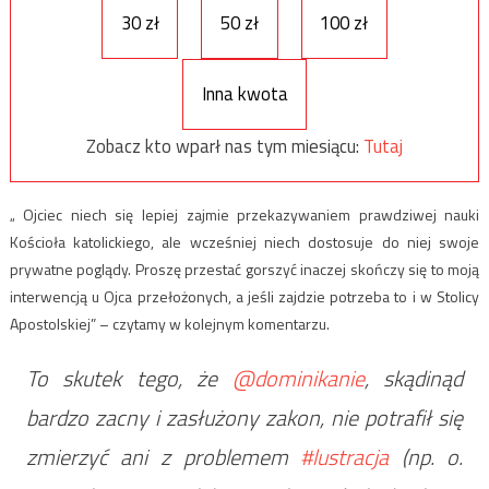
30 zł
50 zł
100 zł
Inna kwota
Zobacz kto wparł nas tym miesiącu:
Tutaj
„ Ojciec niech się lepiej zajmie przekazywaniem prawdziwej nauki
Kościoła katolickiego, ale wcześniej niech dostosuje do niej swoje
prywatne poglądy. Proszę przestać gorszyć inaczej skończy się to moją
interwencją u Ojca przełożonych, a jeśli zajdzie potrzeba to i w Stolicy
Apostolskiej” – czytamy w kolejnym komentarzu.
To skutek tego, że
@dominikanie
, skądinąd
bardzo zacny i zasłużony zakon, nie potrafił się
zmierzyć ani z problemem
#lustracja
(np. o.