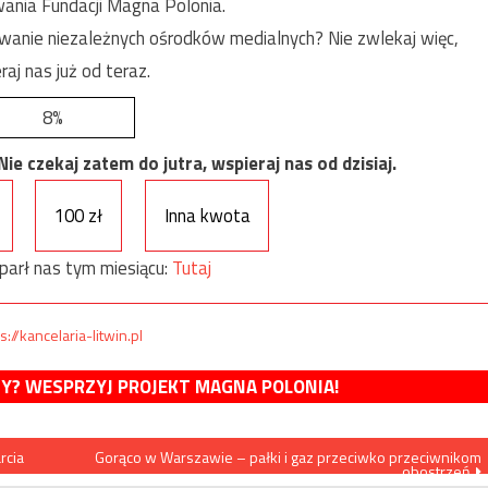
ania Fundacji Magna Polonia.
anie niezależnych ośrodków medialnych? Nie zwlekaj więc,
raj nas już od teraz.
8%
e czekaj zatem do jutra, wspieraj nas od dzisiaj.
100 zł
Inna kwota
parł nas tym miesiącu:
Tutaj
s://kancelaria-litwin.pl
MY? WESPRZYJ PROJEKT MAGNA POLONIA!
rcia
Gorąco w Warszawie – pałki i gaz przeciwko przeciwnikom
obostrzeń