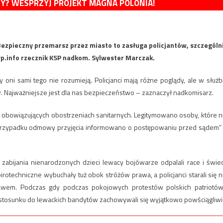
MY? WESPRZYJ PROJEKT MAGNA POLONIA!
 Bezpieczny przemarsz przez miasto to zasługa policjantów, szczególn
p.info rzecznik KSP nadkom. Sylwester Marczak.
oni sami tego nie rozumieją. Policjanci mają różne poglądy, ale w służb
ów. Najważniejsze jest dla nas bezpieczeństwo – zaznaczył nadkomisarz.
o obowiązujących obostrzeniach sanitarnych. Legitymowano osoby, które n
 przypadku odmowy przyjęcia informowano o postępowaniu przed sądem”
abijania nienarodzonych dzieci lewacy bojówarze odpalali race i świe
irotechniczne wybuchały tuż obok stróżów prawa, a policjanci starali się n
awem. Podczas gdy podczas pokojowych protestów polskich patriotów
 w stosunku do lewackich bandytów zachowywali się wyjątkowo powściągliwi