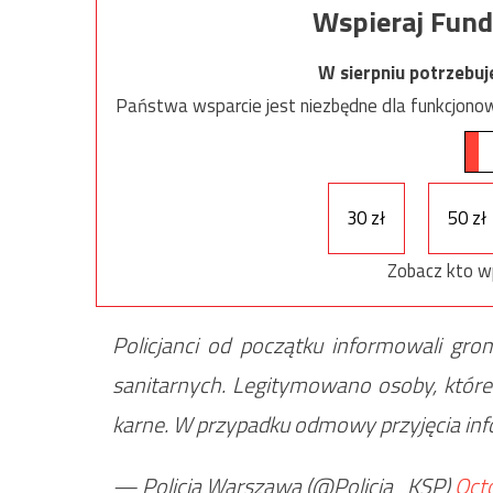
Wspieraj Fund
W sierpniu potrzebu
Państwa wsparcie jest niezbędne dla funkcjonow
30 zł
50 zł
Zobacz kto w
Policjanci od początku informowali gr
sanitarnych. Legitymowano osoby, które
karne. W przypadku odmowy przyjęcia i
— Policja Warszawa (@Policja_KSP)
Oct