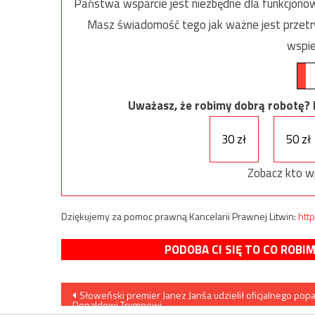
Państwa wsparcie jest niezbędne dla funkcjonow
Masz świadomość tego jak ważne jest przetrw
wspie
Uważasz, że robimy dobrą robotę? Ni
30 zł
50 zł
Zobacz kto w
Dziękujemy za pomoc prawną Kancelarii Prawnej Litwin:
http
PODOBA CI SIĘ TO CO ROBI
Nawigacja
Słoweński premier Janez Janša udzielił oficjalnego popa
Donaldowi Trumpowi