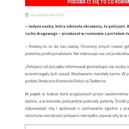
PODOBA CI SIĘ TO CO ROBI
24 października 2020
– Jedyna osoba, która odniosła obrażenia, to policjant.
ruchu drogowego – przekazał w rozmowie z portalem tv
– Robimy to co do nas należy. Chronimy innych nawet, gdy 
jesteśmy profesjonalistami. Nie interesuje nas cel protest
„Policjanci od początku informowali gromadzące się osoby 
przestrzegały tych zasad. Wystawiano mandaty karne. W
podała Stołeczna Komenda Policji na Twitterze.
W piątek w trakcie burd urządzonych przez zwolenników z
dymne, a w kierunku policjantów poleciały petardy. Środki p
odpowiadać siłą i apelowali o zachowanie zgodne z pr
obrońców moralności policjanci nierzadko używali siły, to