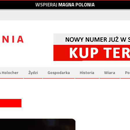
W
S
P
I
E
R
A
J
M
A
G
N
A
P
O
L
O
N
I
A
& Holocher
Żydzi
Gospodarka
Historia
Wiara
Po