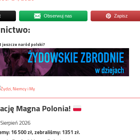
t
Obserwuj nas
Zapisz
nictwo:
t jeszcze naród polski?
ację Magna Polonia!
Sierpień 2026
jemy:
16 500
zł, zebraliśmy:
1351
zł.