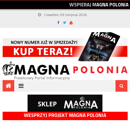
W
S
P
I
E
R
A
J
M
A
G
N
A
P
O
L
O
N
I
A
Czwartek, 06 Sierpnia 2026
WESPRZYJ PROJEKT MAGNA POLONIA