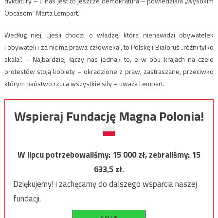
dyktatury – u nas jest to jeszcze demokratura – powiedziała „Wysokim
Obcasom” Marta Lempart.
Według niej, „jeśli chodzi o władzę, która nienawidzi obywatelek
i obywateli i za nic ma prawa człowieka”, to Polskę i Białoruś „różni tylko
skala”. – Najbardziej łączy nas jednak to, e w obu krajach na czele
protestów stoją kobiety – okradzione z praw, zastraszane, przeciwko
którym państwo rzuca wszystkie siły – uważa Lempart.
Wspieraj Fundację Magna Polonia!
W lipcu potrzebowaliśmy:
15 000
zł, zebraliśmy:
15
633,5
zł.
Dziękujemy! i zachęcamy do dalszego wsparcia naszej
fundacji.