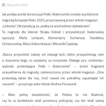
28 grudnia 2020
Jak podaje portal dorzeczy.pl Polki i Białorusinki zostały wyróżnione
nagrodą Europejki Roku 2020, przyznawaną przez włoski magazyn
„Linkesta”. Otrzymały ją za „walkę ze wschodnimi dyktaturami”.
To nagroda dla liderek Strajku Kobiet i przywódczyń białoruskiej
opozycji: Marty Lempart, Klementyny Suchanow, Swiatłany
Cichanouskiej, Maryi Kalesnikawej i Wieraniki Capkały.
„Nasza przyszłość zależy od odwagi tych, które przypominają nam
o znaczeniu tego, co uważamy za oczywiste. Dlatego jury «Linkiesty»
wybrało protestujące Polki i Białorusinki” – brzmi fragment
uzasadnienia do nagrody, zamieszczony przez włoski magazyn. „One
protestują także dla nas, choć nawet nie potrafimy zapamiętać ich
nazwisk” – przyznaje autor tekstu Andrea Fioravanti.
– Mam pełną świadomość, że Polska to nie Białoruś,
czy to w kontekście skali przemocy policyjnej, czy też skali samej