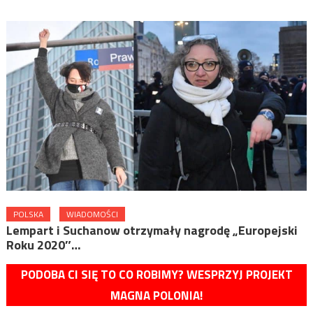
POLSKA
WIADOMOŚCI
Lempart i Suchanow otrzymały nagrodę „Europejski
Roku 2020″…
PODOBA CI SIĘ TO CO ROBIMY? WESPRZYJ PROJEKT
MAGNA POLONIA!