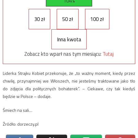
104%
30 zł
50 zł
100 zł
Inna kwota
Zobacz kto wparł nas tym miesiącu:
Tutaj
Liderka Strajku Kobiet przekonuje, że „to ważny moment, kiedy przez
chwilę, przynajmniej we Włoszech, nie jesteśmy traktowane jako tło
do zdjęcia dla politycznych bohaterek”. – Ciekawe, czy tak kiedyś
będzie w Polsce – dodaje.
Śmiech na sali…
Źródło: dorzeczy.pl