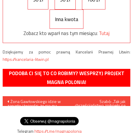
Inna kwota
Zobacz kto wparł nas tym miesiącu:
Tutaj
Dziękujemy za pomoc prawną Kancelarii Prawnej Litwin:
https://kancelaria-litwin.pl
PODOBA CI SIĘ TO CO ROBIMY? WESPRZYJ PROJEKT
MAGNA POLONIA!
Nawigacja
Żona Gawłowskiego idzie w
Szabó: „Tak jak
chrześcijaństwo zniknęło na
zaparte i twierdzi, że nie ma
Bliskim Wschodzie, to samo
wpisu
nic wspólnego z agencją
może stać się w Europie”
towarzyską
Telegram
https://t.me/magnapolonia