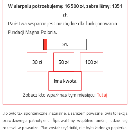
W sierpniu potrzebujemy:
16 500
zł, zebraliśmy:
1351
zł.
Państwa wsparcie jest niezbędne dla funkcjonowania
Fundacji Magna Polonia.
8%
30 zł
50 zł
100 zł
Inna kwota
Zobacz kto wparł nas tym miesiącu:
Tutaj
„To było tak spontaniczne, naturalne, a zarazem poważne; była to lekcja
prawdziwego patriotyzmu. Śpiewaliśmy wspólnie pieśni, ludzie się
rozeszli w powadze. Plac został czyściutki, nie było żadnego papierka.