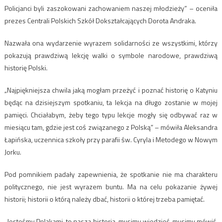
Policjanci byli zaszokowani zachowaniem naszej młodzieży” – oceniła
prezes Centrali Polskich Szkół Dokształcających Dorota Andraka.
Nazwała ona wydarzenie wyrazem solidarności ze wszystkimi, którzy
pokazują prawdziwą lekcję walki o symbole narodowe, prawdziwą
historię Polski.
„Najpiękniejsza chwila jaką mogłam przeżyć i poznać historię o Katyniu
będąc na dzisiejszym spotkaniu, ta lekcja na długo zostanie w mojej
pamięci. Chciałabym, żeby tego typu lekcje mogły się odbywać raz w
miesiącu tam, gdzie jest coś związanego z Polską” – mówiła Aleksandra
Łapińska, uczennica szkoły przy parafii św. Cyryla i Metodego w Nowym
Jorku.
Pod pomnikiem padały zapewnienia, że spotkanie nie ma charakteru
politycznego, nie jest wyrazem buntu. Ma na celu pokazanie żywej
historii; historii o którą należy dbać, historii o której trzeba pamiętać.
„Jesteśmy Polakami, to nasza historia, musimy wiedzieć, musimy mówić,