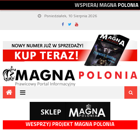
W
S
P
I
E
R
A
J
M
A
G
N
A
P
O
L
O
N
I
A
Poniedziałek, 10 Sierpnia 2026
WESPRZYJ PROJEKT MAGNA POLONIA