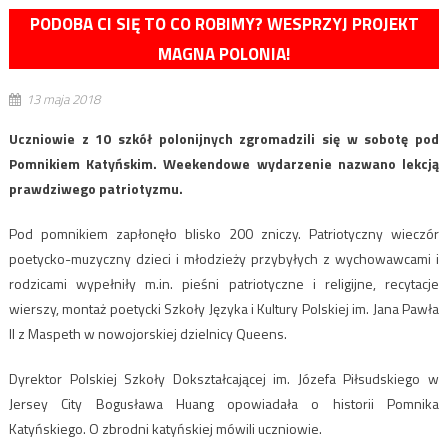
PODOBA CI SIĘ TO CO ROBIMY? WESPRZYJ PROJEKT
MAGNA POLONIA!
13 maja 2018
Uczniowie z 10 szkół polonijnych zgromadzili się w sobotę pod
Pomnikiem Katyńskim. Weekendowe wydarzenie nazwano lekcją
prawdziwego patriotyzmu.
Pod pomnikiem zapłonęło blisko 200 zniczy. Patriotyczny wieczór
poetycko-muzyczny dzieci i młodzieży przybyłych z wychowawcami i
rodzicami wypełniły m.in. pieśni patriotyczne i religijne, recytacje
wierszy, montaż poetycki Szkoły Języka i Kultury Polskiej im. Jana Pawła
II z Maspeth w nowojorskiej dzielnicy Queens.
Dyrektor Polskiej Szkoły Dokształcającej im. Józefa Piłsudskiego w
Jersey City Bogusława Huang opowiadała o historii Pomnika
Katyńskiego. O zbrodni katyńskiej mówili uczniowie.