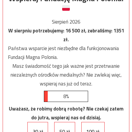
Sierpień 2026
W sierpniu potrzebujemy:
16 500
zł, zebraliśmy:
1351
zł.
Państwa wsparcie jest niezbędne dla funkcjonowania
Fundacji Magna Polonia.
Masz świadomość tego jak ważne jest przetrwanie
niezależnych ośrodków medialnych? Nie zwlekaj więc,
wspieraj nas już od teraz.
8%
Uważasz, że robimy dobrą robotę? Nie czekaj zatem
do jutra, wspieraj nas od dzisiaj.
30 zł
50 zł
100 zł