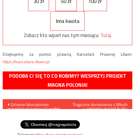
30 zł
50 zł
100 zł
Inna kwota
Zobacz kto wparł nas tym miesiącu:
Tutaj
Dziękujemy za pomoc prawną Kancelarii Prawnej Litwin:
https://kancelaria-litwin.pl
PODOBA CI SIĘ TO CO ROBIMY? WESPRZYJ PROJEKT
MAGNA POLONIA!
Nawigacja
Główne laboratorium
Tragiczne doniesienia z Włoch
– ogromny wzrost liczby
przestaje przyjmować próbki.
zakażeń i zgonów
wpisu
Jeden z pracowników
zakażony koronawirusem
Telegram
https://t.me/magnapolonia