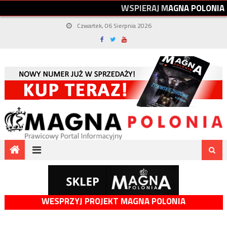
W
S
P
I
E
R
A
J
M
A
G
N
A
P
O
L
O
N
I
A
Czwartek, 06 Sierpnia 2026
WESPRZYJ PROJEKT MAGNA POLONIA