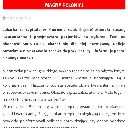
MAGNA POLONIA!
18 marca 2020
Lekarka ze szpitala w Knurowie (woj. śląskie) złamała zasady
kwarantanny i przyjmowała pacjentów na dyżurze. Test na
obecność SARS-CoV-2 okazał się dla niej pozytywny. Policja
natychmiast skierowała sprawę do prokuratury – informuje portal
Nowiny Gliwickie.
Mieszkanka powiatu gliwickiego, wykonująca na co dzień między innymi
zawód lekarza rodzinnego, 13 marca wróciła z borykającej się z
koronawirusem Hiszpanii. Kobieta została objęta kwarantanną, miała
przebywać w swoim domu. Okazało się, że zakaz złamała. Mało tego –
naraziła bezpieczeństwo pacjentów.
W niedzielę, 15 marca, gliwicki sanepid powiadomiono o złamaniu
zasad kwarantanny. Stację sanitarno-epidemiologiczną o incydencie w
powiecie poinformowali policjanci sprawdzający, czy osoby poddane
izolacji przebywają w miejscu odosobnienia.