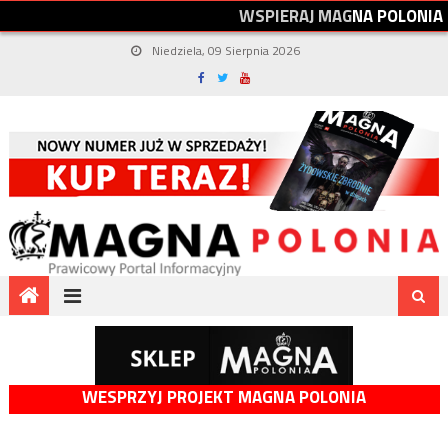
W
S
P
I
E
R
A
J
M
A
G
N
A
P
O
L
O
N
I
A
Niedziela, 09 Sierpnia 2026
WESPRZYJ PROJEKT MAGNA POLONIA