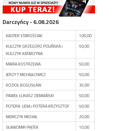
Darczyńcy - 6.08.2026
KACPER STAROŚCIAK
100,00
KULCZYK GRZEGORZ POLIŃSKA i
50,00
KULCZYK KATARZYNA
MARIA KOSTRZEWA
50,00
JERZY T MICHAJŁOWICZ
50,00
KOZIOŁ BOGUSŁAW
35,00
PAWEŁ ŁUKASZ ZIEMIAŃSKI
50,00
POTERA LIDIA i POTERA KRZYSZTOF
50,00
NIEMCZYK MICHAŁ
20,00
SŁAWOMIR PIĄTEK
10,00