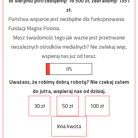
W sierpniu potrzebujemy:
16 500
zł, zebraliśmy:
1351
zł.
Państwa wsparcie jest niezbędne dla funkcjonowania
Fundacji Magna Polonia.
Masz świadomość tego jak ważne jest przetrwanie
niezależnych ośrodków medialnych? Nie zwlekaj więc,
wspieraj nas już od teraz.
8%
Uważasz, że robimy dobrą robotę? Nie czekaj zatem
do jutra, wspieraj nas od dzisiaj.
30 zł
50 zł
100 zł
Inna kwota