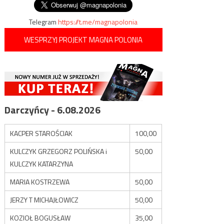
Telegram
https://t.me/magnapolonia
WESPRZYJ PROJEKT MAGNA POLONIA
Darczyńcy - 6.08.2026
KACPER STAROŚCIAK
100,00
KULCZYK GRZEGORZ POLIŃSKA i
50,00
KULCZYK KATARZYNA
MARIA KOSTRZEWA
50,00
JERZY T MICHAJŁOWICZ
50,00
KOZIOŁ BOGUSŁAW
35,00