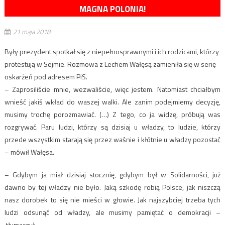
MAGNA POLONIA!
21 maja 2018
Były prezydent spotkał się z niepełnosprawnymi i ich rodzicami, którzy
protestują w Sejmie. Rozmowa z Lechem Wałęsą zamieniła się w serię
oskarżeń pod adresem PiS.
– Zaprosiliście mnie, wezwaliście, więc jestem. Natomiast chciałbym
wnieść jakiś wkład do waszej walki. Ale zanim podejmiemy decyzję,
musimy trochę porozmawiać. (…) Z tego, co ja widzę, próbują was
rozgrywać. Paru ludzi, którzy są dzisiaj u władzy, to ludzie, którzy
przede wszystkim starają się przez waśnie i kłótnie u władzy pozostać
– mówił Wałęsa.
– Gdybym ja miał dzisiaj stocznię, gdybym był w Solidarności, już
dawno by tej władzy nie było. Jaką szkodę robią Polsce, jak niszczą
nasz dorobek to się nie mieści w głowie. Jak najszybciej trzeba tych
ludzi odsunąć od władzy, ale musimy pamiętać o demokracji –
tłumaczył.