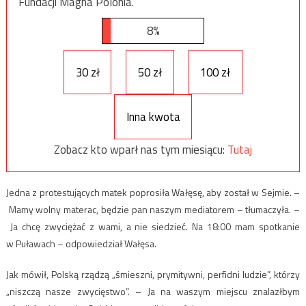
Fundacji Magna Polonia.
8%
30 zł
50 zł
100 zł
Inna kwota
Zobacz kto wparł nas tym miesiącu:
Tutaj
Jedna z protestujących matek poprosiła Wałęsę, aby został w Sejmie. –
Mamy wolny materac, będzie pan naszym mediatorem – tłumaczyła. –
Ja chcę zwyciężać z wami, a nie siedzieć. Na 18:00 mam spotkanie
w Puławach – odpowiedział Wałęsa.
Jak mówił, Polską rządzą „śmieszni, prymitywni, perfidni ludzie”, którzy
„niszczą nasze zwycięstwo”. – Ja na waszym miejscu znalazłbym