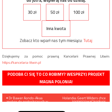
do jutra, wspieraj nas od dzisiaj.
30 zł
50 zł
100 zł
Inna kwota
Zobacz kto wparł nas tym miesiącu:
Tutaj
Dziękujemy za pomoc prawną Kancelarii Prawnej Litwin:
https://kancelaria-litwin.pl
PODOBA CI SIĘ TO CO ROBIMY? WESPRZYJ PROJEKT
MAGNA POLONIA!
Nawigacja
Dr Bawer Aondo-Akaa
Holandia: Geert Wilders chce
zorganizować konkurs
apeluje do protestujących w
rysowania karykatur
wpisu
Sejmie niepełnosprawnych o
Mahometa
dialog