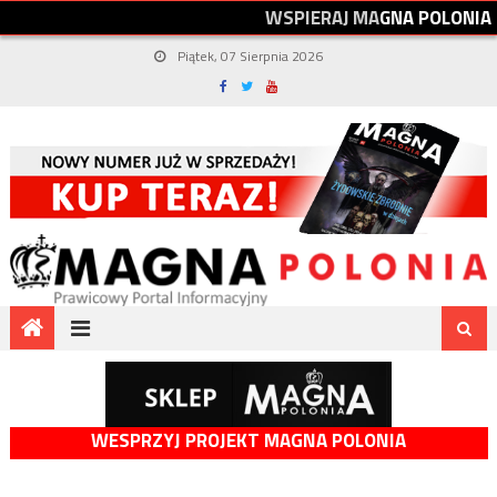
W
S
P
I
E
R
A
J
M
A
G
N
A
P
O
L
O
N
I
A
Piątek, 07 Sierpnia 2026
WESPRZYJ PROJEKT MAGNA POLONIA