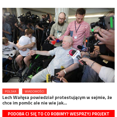
POLSKA
WIADOMOŚCI
Lech Wałęsa powiedział protestującym w sejmie, że
chce im pomóc ale nie wie jak…
PODOBA CI SIĘ TO CO ROBIMY? WESPRZYJ PROJEKT