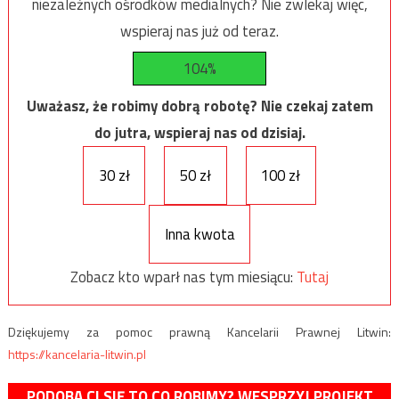
niezależnych ośrodków medialnych? Nie zwlekaj więc,
wspieraj nas już od teraz.
104%
Uważasz, że robimy dobrą robotę? Nie czekaj zatem
do jutra, wspieraj nas od dzisiaj.
30 zł
50 zł
100 zł
Inna kwota
Zobacz kto wparł nas tym miesiącu:
Tutaj
Dziękujemy za pomoc prawną Kancelarii Prawnej Litwin:
https://kancelaria-litwin.pl
PODOBA CI SIĘ TO CO ROBIMY? WESPRZYJ PROJEKT