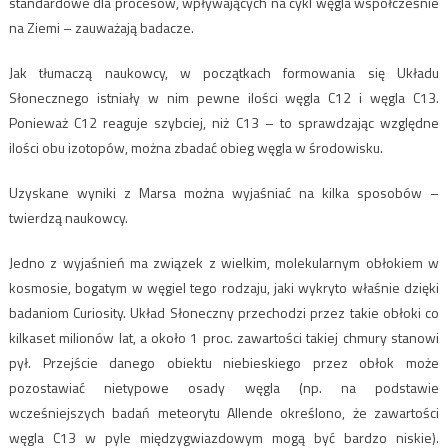
standardowe dla procesów, wpływających na cykl węgla współcześnie
na Ziemi – zauważają badacze.
Jak tłumaczą naukowcy, w początkach formowania się Układu
Słonecznego istniały w nim pewne ilości węgla C12 i węgla C13.
Ponieważ C12 reaguje szybciej, niż C13 – to sprawdzając względne
ilości obu izotopów, można zbadać obieg węgla w środowisku.
Uzyskane wyniki z Marsa można wyjaśniać na kilka sposobów –
twierdzą naukowcy.
Jedno z wyjaśnień ma związek z wielkim, molekularnym obłokiem w
kosmosie, bogatym w węgiel tego rodzaju, jaki wykryto właśnie dzięki
badaniom Curiosity. Układ Słoneczny przechodzi przez takie obłoki co
kilkaset milionów lat, a około 1 proc. zawartości takiej chmury stanowi
pył. Przejście danego obiektu niebieskiego przez obłok może
pozostawiać nietypowe osady węgla (np. na podstawie
wcześniejszych badań meteorytu Allende określono, że zawartości
węgla C13 w pyle międzygwiazdowym mogą być bardzo niskie).