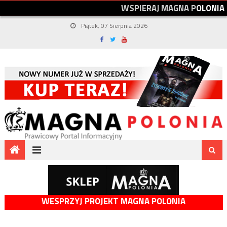
W
S
P
I
E
R
A
J
M
A
G
N
A
P
O
L
O
N
I
A
Piątek, 07 Sierpnia 2026
WESPRZYJ PROJEKT MAGNA POLONIA