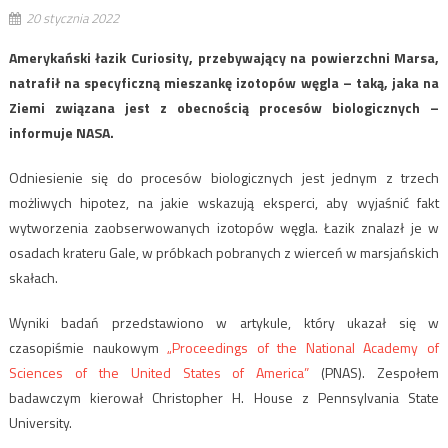
20 stycznia 2022
Amerykański łazik Curiosity, przebywający na powierzchni Marsa,
natrafił na specyficzną mieszankę izotopów węgla – taką, jaka na
Ziemi związana jest z obecnością procesów biologicznych –
informuje NASA.
Odniesienie się do procesów biologicznych jest jednym z trzech
możliwych hipotez, na jakie wskazują eksperci, aby wyjaśnić fakt
wytworzenia zaobserwowanych izotopów węgla. Łazik znalazł je w
osadach krateru Gale, w próbkach pobranych z wierceń w marsjańskich
skałach.
Wyniki badań przedstawiono w artykule, który ukazał się w
czasopiśmie naukowym
„Proceedings of the National Academy of
Sciences of the United States of America”
(PNAS). Zespołem
badawczym kierował Christopher H. House z Pennsylvania State
University.