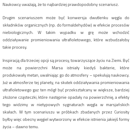
Naukowcy uważają, że to najbardziej prawdopodobny scenariusz.
Drugim scenariuszem może być konwersja dwutlenku węgla do
składników organicznych (np. do formaldehydów) w efekcie procesów
niebiologicznych. W takim wypadku w grę może wchodzić
oddziaływanie promieniowania ultrafioletowego, które wzbudzałoby
takie procesy.
Inspiracją dla trzeciej opcji są procesy, towarzyszące życiu na Ziemi. Być
może na powierzchni Marsa istniały kiedyś bakterie, które
produkowały metan, uwalniając go do atmosfery – spekulują naukowcy.
Już w atmosferze tej planety, na skutek oddziaływania promieniowania
ultrafioletowego gaz ten mógł być przekształcany w większe, bardziej
złożone cząsteczki, które następnie opadały na powierzchnię, a efekty
tego widzimy w nietypowych sygnaturach węgla w marsjańskich
skałach. W tym scenariuszu w próbkach zbadanych przez Curiosity
byłby więc obecny węgiel wytworzony w efekcie istnienia jakiejś formy
życia – dawno temu.