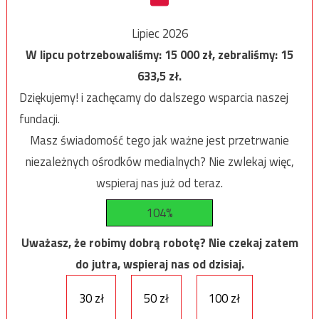
Lipiec 2026
W lipcu potrzebowaliśmy:
15 000
zł, zebraliśmy:
15
633,5
zł.
Dziękujemy! i zachęcamy do dalszego wsparcia naszej
fundacji.
Masz świadomość tego jak ważne jest przetrwanie
niezależnych ośrodków medialnych? Nie zwlekaj więc,
wspieraj nas już od teraz.
104%
Uważasz, że robimy dobrą robotę? Nie czekaj zatem
do jutra, wspieraj nas od dzisiaj.
30 zł
50 zł
100 zł