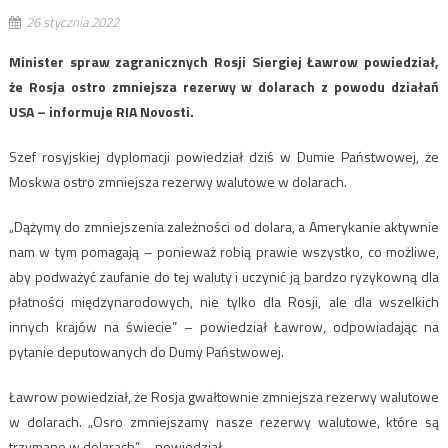
26 stycznia 2022
Minister spraw zagranicznych Rosji Siergiej Ławrow powiedział,
że Rosja ostro zmniejsza rezerwy w dolarach z powodu działań
USA – informuje RIA Novosti.
Szef rosyjskiej dyplomacji powiedział dziś w Dumie Państwowej, że
Moskwa ostro zmniejsza rezerwy walutowe w dolarach.
„Dążymy do zmniejszenia zależności od dolara, a Amerykanie aktywnie
nam w tym pomagają – ponieważ robią prawie wszystko, co możliwe,
aby podważyć zaufanie do tej waluty i uczynić ją bardzo ryzykowną dla
płatności międzynarodowych, nie tylko dla Rosji, ale dla wszelkich
innych krajów na świecie” – powiedział Ławrow, odpowiadając na
pytanie deputowanych do Dumy Państwowej.
Ławrow powiedział, że Rosja gwałtownie zmniejsza rezerwy walutowe
w dolarach. „Osro zmniejszamy nasze rezerwy walutowe, które są
trzymane w dolarach” – powiedział.