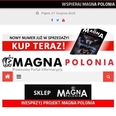
W
S
P
I
E
R
A
J
M
A
G
N
A
P
O
L
O
N
I
A
Piątek, 07 Sierpnia 2026
WESPRZYJ PROJEKT MAGNA POLONIA