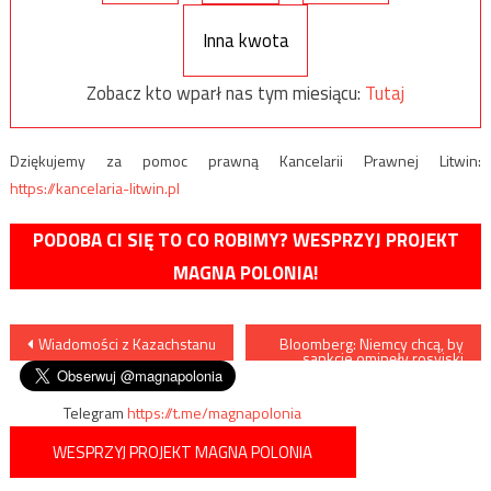
Inna kwota
Zobacz kto wparł nas tym miesiącu:
Tutaj
Dziękujemy za pomoc prawną Kancelarii Prawnej Litwin:
https://kancelaria-litwin.pl
PODOBA CI SIĘ TO CO ROBIMY? WESPRZYJ PROJEKT
MAGNA POLONIA!
Nawigacja
Wiadomości z Kazachstanu
Bloomberg: Niemcy chcą, by
sankcje ominęły rosyjski
sektor energetyczny
wpisu
Telegram
https://t.me/magnapolonia
WESPRZYJ PROJEKT MAGNA POLONIA