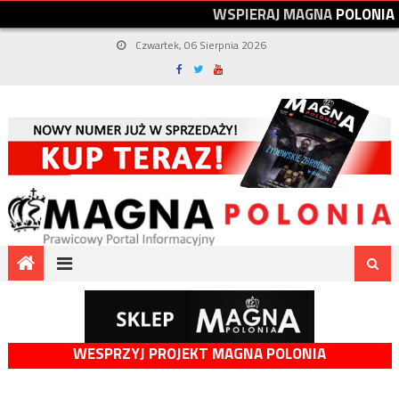
W
S
P
I
E
R
A
J
M
A
G
N
A
P
O
L
O
N
I
A
Czwartek, 06 Sierpnia 2026
WESPRZYJ PROJEKT MAGNA POLONIA