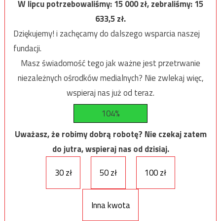
W lipcu potrzebowaliśmy:
15 000
zł, zebraliśmy:
15
633,5
zł.
Dziękujemy! i zachęcamy do dalszego wsparcia naszej
fundacji.
Masz świadomość tego jak ważne jest przetrwanie
niezależnych ośrodków medialnych? Nie zwlekaj więc,
wspieraj nas już od teraz.
104%
Uważasz, że robimy dobrą robotę? Nie czekaj zatem
do jutra, wspieraj nas od dzisiaj.
30 zł
50 zł
100 zł
Inna kwota