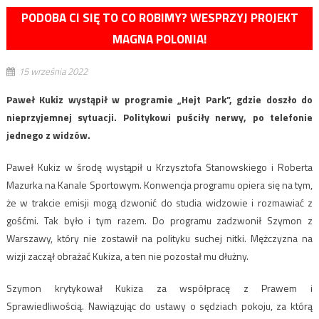
PODOBA CI SIĘ TO CO ROBIMY? WESPRZYJ PROJEKT
MAGNA POLONIA!
15 września 2022
Paweł Kukiz wystąpił w programie „Hejt Park”, gdzie doszło do
nieprzyjemnej sytuacji. Politykowi puściły nerwy, po telefonie
jednego z widzów.
Paweł Kukiz w środę wystąpił u Krzysztofa Stanowskiego i Roberta
Mazurka na Kanale Sportowym. Konwencja programu opiera się na tym,
że w trakcie emisji mogą dzwonić do studia widzowie i rozmawiać z
gośćmi. Tak było i tym razem. Do programu zadzwonił Szymon z
Warszawy, który nie zostawił na polityku suchej nitki. Mężczyzna na
wizji zaczął obrażać Kukiza, a ten nie pozostał mu dłużny.
Szymon krytykował Kukiza za współpracę z Prawem i
Sprawiedliwością. Nawiązując do ustawy o sędziach pokoju, za którą