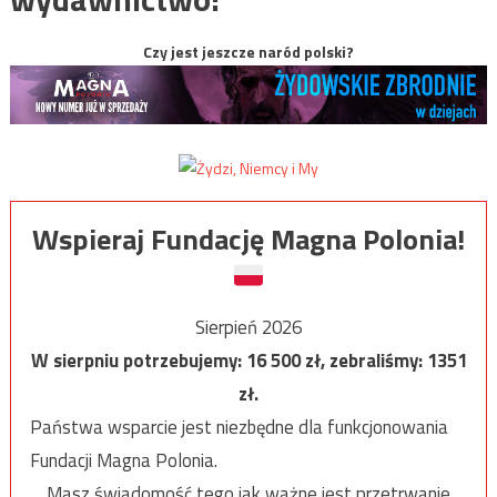
Czy jest jeszcze naród polski?
Wspieraj Fundację Magna Polonia!
Sierpień 2026
W sierpniu potrzebujemy:
16 500
zł, zebraliśmy:
1351
zł.
Państwa wsparcie jest niezbędne dla funkcjonowania
Fundacji Magna Polonia.
Masz świadomość tego jak ważne jest przetrwanie