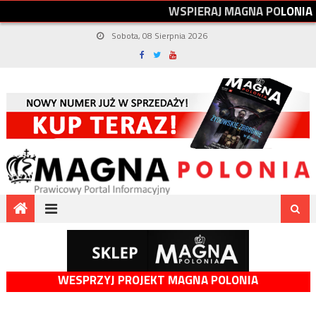
W
S
P
I
E
R
A
J
M
A
G
N
A
P
O
L
O
N
I
A
Sobota, 08 Sierpnia 2026
WESPRZYJ PROJEKT MAGNA POLONIA