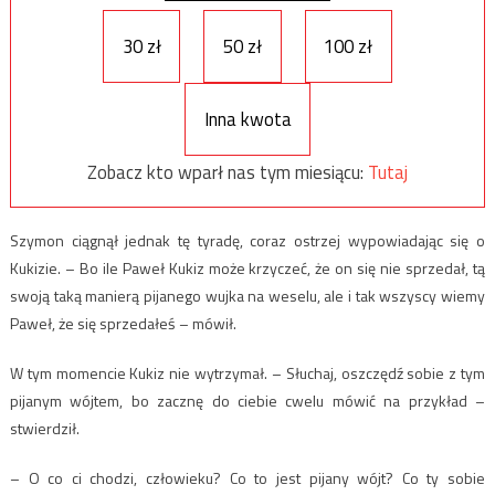
30 zł
50 zł
100 zł
Inna kwota
Zobacz kto wparł nas tym miesiącu:
Tutaj
Szymon ciągnął jednak tę tyradę, coraz ostrzej wypowiadając się o
Kukizie. – Bo ile Paweł Kukiz może krzyczeć, że on się nie sprzedał, tą
swoją taką manierą pijanego wujka na weselu, ale i tak wszyscy wiemy
Paweł, że się sprzedałeś – mówił.
W tym momencie Kukiz nie wytrzymał. – Słuchaj, oszczędź sobie z tym
pijanym wójtem, bo zacznę do ciebie cwelu mówić na przykład –
stwierdził.
– O co ci chodzi, człowieku? Co to jest pijany wójt? Co ty sobie