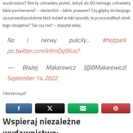
wyobrażasz? Kim ty człowieku jesteś, żebyś do 60-letniego człowieka
takie porównania? – stwierdził. –Jakim prawem? Czy gdyby do twojego
ojca prawdopodobnie ktoś mówił w taki sposób, to przeszedłbyś obok
tego obojętnie? Tak czy nie? – dopytał dalej.
No i nerwy puściły…
#hejtpark
pic.twitter.com/eXmDq5Kus7
— Błażej Makarewicz (@BMakarewicz)
September 14, 2022
/dorzeczy.pl/
Wspieraj niezależne
wydawnictwo: