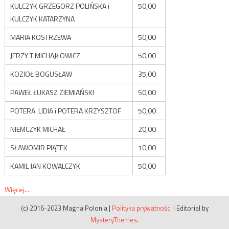
KULCZYK GRZEGORZ POLIŃSKA i
50,00
KULCZYK KATARZYNA
MARIA KOSTRZEWA
50,00
JERZY T MICHAJŁOWICZ
50,00
KOZIOŁ BOGUSŁAW
35,00
PAWEŁ ŁUKASZ ZIEMIAŃSKI
50,00
POTERA LIDIA i POTERA KRZYSZTOF
50,00
NIEMCZYK MICHAŁ
20,00
SŁAWOMIR PIĄTEK
10,00
KAMIL JAN KOWALCZYK
50,00
Więcej...
(c) 2016-2023 Magna Polonia
|
Polityka prywatności
|
Editorial by
MysteryThemes
.