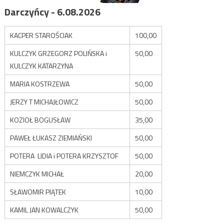
Darczyńcy - 6.08.2026
KACPER STAROŚCIAK
100,00
KULCZYK GRZEGORZ POLIŃSKA i
50,00
KULCZYK KATARZYNA
MARIA KOSTRZEWA
50,00
JERZY T MICHAJŁOWICZ
50,00
KOZIOŁ BOGUSŁAW
35,00
PAWEŁ ŁUKASZ ZIEMIAŃSKI
50,00
POTERA LIDIA i POTERA KRZYSZTOF
50,00
NIEMCZYK MICHAŁ
20,00
SŁAWOMIR PIĄTEK
10,00
KAMIL JAN KOWALCZYK
50,00