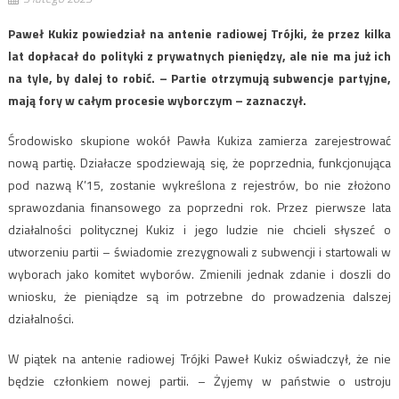
Paweł Kukiz powiedział na antenie radiowej Trójki, że przez kilka
lat dopłacał do polityki z prywatnych pieniędzy, ale nie ma już ich
na tyle, by dalej to robić. – Partie otrzymują subwencje partyjne,
mają fory w całym procesie wyborczym – zaznaczył.
Środowisko skupione wokół Pawła Kukiza zamierza zarejestrować
nową partię. Działacze spodziewają się, że poprzednia, funkcjonująca
pod nazwą K’15, zostanie wykreślona z rejestrów, bo nie złożono
sprawozdania finansowego za poprzedni rok. Przez pierwsze lata
działalności politycznej Kukiz i jego ludzie nie chcieli słyszeć o
utworzeniu partii – świadomie zrezygnowali z subwencji i startowali w
wyborach jako komitet wyborów. Zmienili jednak zdanie i doszli do
wniosku, że pieniądze są im potrzebne do prowadzenia dalszej
działalności.
W piątek na antenie radiowej Trójki Paweł Kukiz oświadczył, że nie
będzie członkiem nowej partii. – Żyjemy w państwie o ustroju