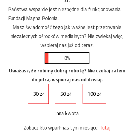
zł.
Państwa wsparcie jest niezbędne dla funkcjonowania
Fundacji Magna Polonia.
Masz świadomość tego jak ważne jest przetrwanie
niezależnych ośrodków medialnych? Nie zwlekaj więc,
wspieraj nas już od teraz.
8%
Uważasz, że robimy dobrą robotę? Nie czekaj zatem
do jutra, wspieraj nas od dzisiaj.
30 zł
50 zł
100 zł
Inna kwota
Zobacz kto wparł nas tym miesiącu:
Tutaj