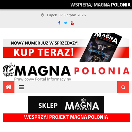
W
S
P
I
E
R
A
J
M
A
G
N
A
P
O
L
O
N
I
A
Piątek, 07 Sierpnia 2026
WESPRZYJ PROJEKT MAGNA POLONIA