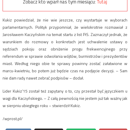
Zobacz kto wparł nas tym miesiącu:
Tutaj
Kukiz powiedział, że nie wie jeszcze, czy wystartuje w wyborach
parlamentarnych. Polityk przypomniał, że wielokrotnie rozmawiał z
Jarosławem Kaczyńskim na temat startu z list PiS. Zaznaczył jednak, że
warunkiem do rozmowy o konkretach jest uchwalenie ustawy o
sędziach pokoju oraz obniżenie progu frekwencyjnego przy
referendum w sprawie odwołania wójtów, burmistrzów i prezydentów
miast. Według niego obie te sprawy powinny zostać załatwione w
marcu-kwietniu, bo potem już będzie czas na podjęcie decyzji. – Sam
nie dam rady nawet zebrać podpisów – dodał.
Lider Kukiz’15 został też zapytany o to, czy przestał być języczkiem u
wagi dla Kaczyńskiego. – Z całą pewnością nie jestem już tak ważny jak
w sierpniu ubiegłego roku – stwierdził Kukiz.
/wprost.pl/