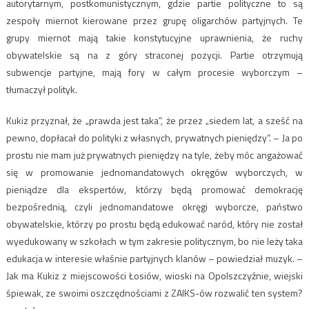
autorytarnym, postkomunistycznym, gdzie partie polityczne to są
zespoły miernot kierowane przez grupę oligarchów partyjnych. Te
grupy miernot mają takie konstytucyjne uprawnienia, że ruchy
obywatelskie są na z góry straconej pozycji. Partie otrzymują
subwencje partyjne, mają fory w całym procesie wyborczym –
tłumaczył polityk.
Kukiz przyznał, że „prawda jest taka”, że przez „siedem lat, a sześć na
pewno, dopłacał do polityki z własnych, prywatnych pieniędzy”. – Ja po
prostu nie mam już prywatnych pieniędzy na tyle, żeby móc angażować
się w promowanie jednomandatowych okręgów wyborczych, w
pieniądze dla ekspertów, którzy będą promować demokrację
bezpośrednią, czyli jednomandatowe okręgi wyborcze, państwo
obywatelskie, którzy po prostu będą edukować naród, który nie został
wyedukowany w szkołach w tym zakresie politycznym, bo nie leży taka
edukacja w interesie właśnie partyjnych klanów – powiedział muzyk. –
Jak ma Kukiz z miejscowości Łosiów, wioski na Opolszczyźnie, wiejski
śpiewak, ze swoimi oszczędnościami z ZAIKS-ów rozwalić ten system?