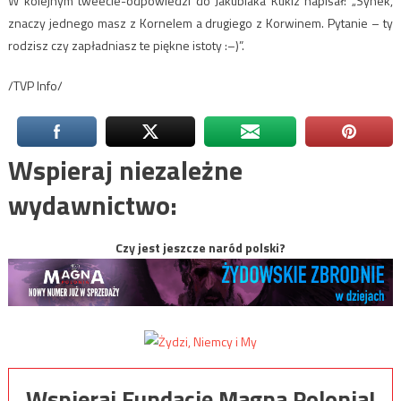
W kolejnym tweecie-odpowiedzi do Jakubiaka Kukiz napisał: „Synek,
znaczy jednego masz z Kornelem a drugiego z Korwinem. Pytanie – ty
rodzisz czy zapładniasz te piękne istoty :–)”.
/TVP Info/
Wspieraj niezależne
wydawnictwo:
Czy jest jeszcze naród polski?
Wspieraj Fundację Magna Polonia!