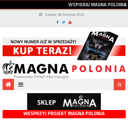
W
S
P
I
E
R
A
J
M
A
G
N
A
P
O
L
O
N
I
A
Sobota, 08 Sierpnia 2026
WESPRZYJ PROJEKT MAGNA POLONIA