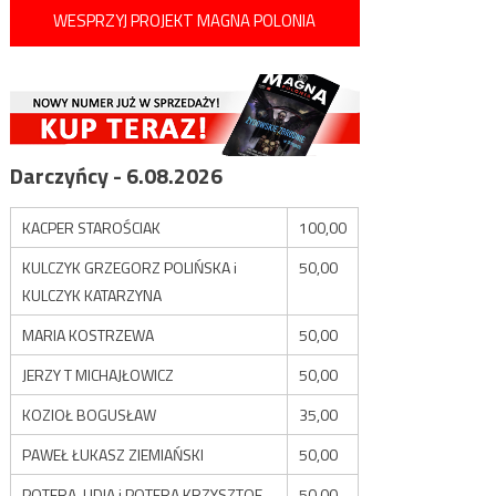
WESPRZYJ PROJEKT MAGNA POLONIA
Darczyńcy - 6.08.2026
KACPER STAROŚCIAK
100,00
KULCZYK GRZEGORZ POLIŃSKA i
50,00
KULCZYK KATARZYNA
MARIA KOSTRZEWA
50,00
JERZY T MICHAJŁOWICZ
50,00
KOZIOŁ BOGUSŁAW
35,00
PAWEŁ ŁUKASZ ZIEMIAŃSKI
50,00
POTERA LIDIA i POTERA KRZYSZTOF
50,00