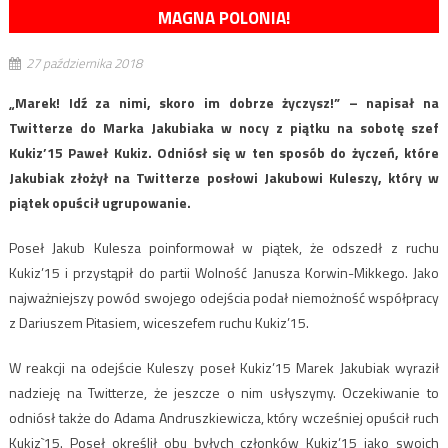
MAGNA POLONIA!
27 października 2018
„Marek! Idź za nimi, skoro im dobrze życzysz!” – napisał na
Twitterze do Marka Jakubiaka w nocy z piątku na sobotę szef
Kukiz’15 Paweł Kukiz. Odniósł się w ten sposób do życzeń, które
Jakubiak złożył na Twitterze posłowi Jakubowi Kuleszy, który w
piątek opuścił ugrupowanie.
Poseł Jakub Kulesza poinformował w piątek, że odszedł z ruchu
Kukiz’15 i przystąpił do partii Wolność Janusza Korwin-Mikkego. Jako
najważniejszy powód swojego odejścia podał niemożność współpracy
z Dariuszem Pitasiem, wiceszefem ruchu Kukiz’15.
W reakcji na odejście Kuleszy poseł Kukiz’15 Marek Jakubiak wyraził
nadzieję na Twitterze, że jeszcze o nim usłyszymy. Oczekiwanie to
odniósł także do Adama Andruszkiewicza, który wcześniej opuścił ruch
Kukiz`15. Poseł określił obu byłych członków Kukiz’15 jako swoich