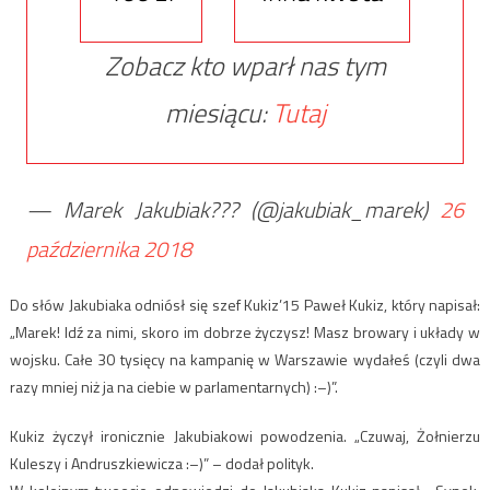
Zobacz kto wparł nas tym
miesiącu:
Tutaj
— Marek Jakubiak??? (@jakubiak_marek)
26
października 2018
Do słów Jakubiaka odniósł się szef Kukiz’15 Paweł Kukiz, który napisał:
„Marek! Idź za nimi, skoro im dobrze życzysz! Masz browary i układy w
wojsku. Całe 30 tysięcy na kampanię w Warszawie wydałeś (czyli dwa
razy mniej niż ja na ciebie w parlamentarnych) :–)”.
Kukiz życzył ironicznie Jakubiakowi powodzenia. „Czuwaj, Żołnierzu
Kuleszy i Andruszkiewicza :–)” – dodał polityk.