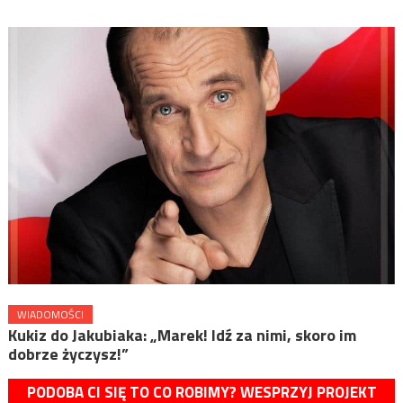
WIADOMOŚCI
Kukiz do Jakubiaka: „Marek! Idź za nimi, skoro im
dobrze życzysz!”
PODOBA CI SIĘ TO CO ROBIMY? WESPRZYJ PROJEKT