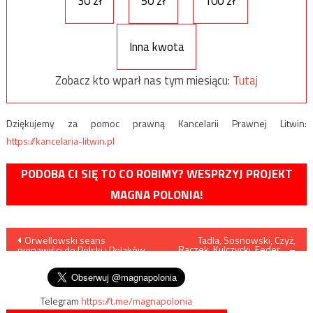
30 zł
50 zł
100 zł
Inna kwota
Zobacz kto wparł nas tym miesiącu:
Tutaj
Dziękujemy za pomoc prawną Kancelarii Prawnej Litwin:
https://kancelaria-litwin.pl
PODOBA CI SIĘ TO CO ROBIMY? WESPRZYJ PROJEKT
MAGNA POLONIA!
Nawigacja
Orwellowski seans
Tadla, Sosnowski, Czyż,
Raczek, Kulczycki, Feder… –
nienawiści do Polski i Polaków
muszą szukać pracy
wpisu
w Muzeum POLIN
Telegram
https://t.me/magnapolonia