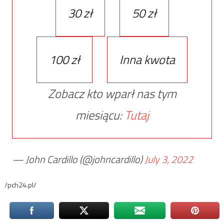
30 zł
50 zł
100 zł
Inna kwota
Zobacz kto wparł nas tym
miesiącu:
Tutaj
— John Cardillo (@johncardillo)
July 3, 2022
/pch24.pl/