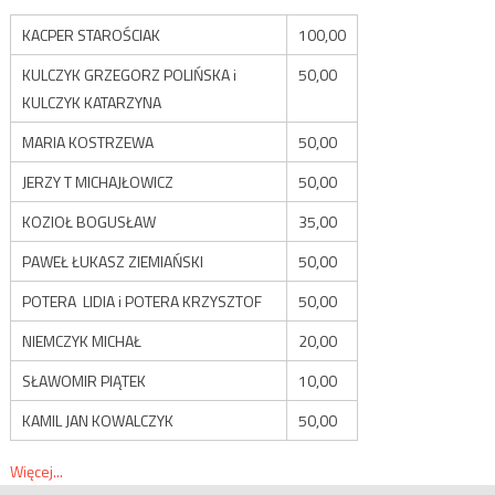
KACPER STAROŚCIAK
100,00
KULCZYK GRZEGORZ POLIŃSKA i
50,00
KULCZYK KATARZYNA
MARIA KOSTRZEWA
50,00
JERZY T MICHAJŁOWICZ
50,00
KOZIOŁ BOGUSŁAW
35,00
PAWEŁ ŁUKASZ ZIEMIAŃSKI
50,00
POTERA LIDIA i POTERA KRZYSZTOF
50,00
NIEMCZYK MICHAŁ
20,00
SŁAWOMIR PIĄTEK
10,00
KAMIL JAN KOWALCZYK
50,00
Więcej...