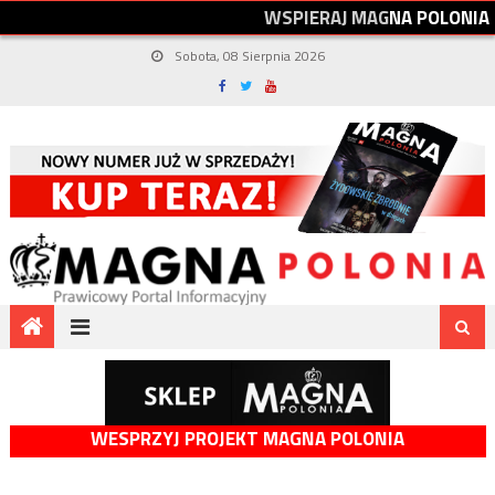
W
S
P
I
E
R
A
J
M
A
G
N
A
P
O
L
O
N
I
A
Sobota, 08 Sierpnia 2026
WESPRZYJ PROJEKT MAGNA POLONIA