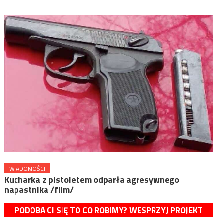
WIADOMOŚCI
Kucharka z pistoletem odparła agresywnego
napastnika /film/
PODOBA CI SIĘ TO CO ROBIMY? WESPRZYJ PROJEKT