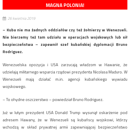
MAGNA POLONIA!
26 kwietnia 2019
– Kuba nie ma żadnych oddziałów czy też żołnierzy w Wenezueli.
Nie bierzemy też tam udziału w operacjach wojskowych lub sił
bezpieczeństwa – zapewnił szef kubańskiej dyplomacji Bruno
Rodriguez.
Wenezuelska opozycja i USA zarzucają władzom w Hawanie, że
udzielają militarnego wsparcia rządowi prezydenta Nicolasa Maduro. W
Wenezueli mają działać m.in. agencji kubańskiego wywiadu
wojskowego.
– To ohydne oszczerstwo – powiedział Bruno Rodriguez.
Już w lutym prezydent USA Donald Trump wysunął oskarżenie pod
adresem Hawany, że w Wenezueli są kubańscy wojskowi, którzy
wchodzą w skład prywatnej armii zapewniającej bezpieczeństwo