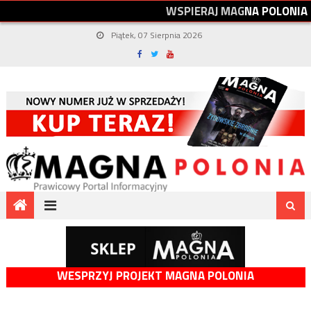
W
S
P
I
E
R
A
J
M
A
G
N
A
P
O
L
O
N
I
A
Piątek, 07 Sierpnia 2026
WESPRZYJ PROJEKT MAGNA POLONIA