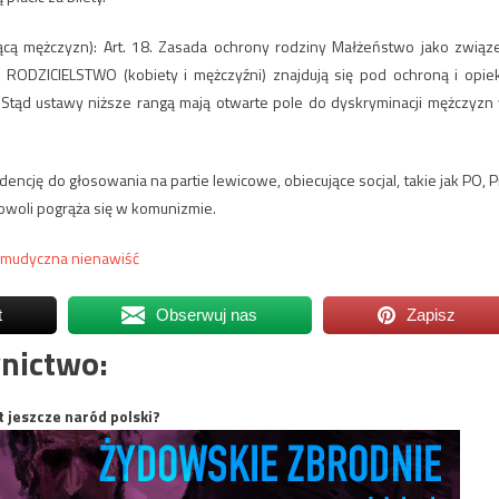
cą mężczyzn): Art. 18. Zasada ochrony rodziny Małżeństwo jako związ
 RODZICIELSTWO (kobiety i mężczyźni) znajdują się pod ochroną i opie
. Stąd ustawy niższe rangą mają otwarte pole do dyskryminacji mężczyzn
dencję do głosowania na partie lewicowe, obiecujące socjal, takie jak PO, P
 powoli pogrąża się w komunizmie.
almudyczna nienawiść
t
Obserwuj nas
Zapisz
nictwo:
t jeszcze naród polski?