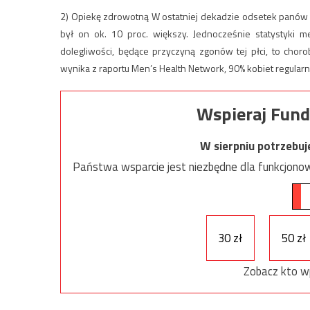
2) Opiekę zdrowotną W ostatniej dekadzie odsetek panów 
był on ok. 10 proc. większy. Jednocześnie statystyki m
dolegliwości, będące przyczyną zgonów tej płci, to choro
wynika z raportu Men’s Health Network, 90% kobiet regularn
Wspieraj Fund
W sierpniu potrzebu
Państwa wsparcie jest niezbędne dla funkcjonow
30 zł
50 zł
Zobacz kto w