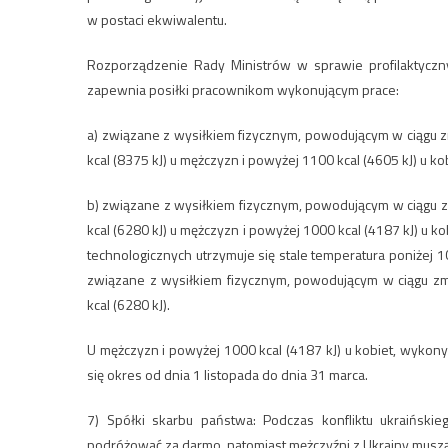
w postaci ekwiwalentu.
Rozporządzenie Rady Ministrów w sprawie profilaktyczn
zapewnia posiłki pracownikom wykonującym prace:
a) związane z wysiłkiem fizycznym, powodującym w ciągu
kcal (8375 kJ) u mężczyzn i powyżej 1100 kcal (4605 kJ) u kob
b) związane z wysiłkiem fizycznym, powodującym w ciągu
kcal (6280 kJ) u mężczyzn i powyżej 1000 kcal (4187 kJ) 
technologicznych utrzymuje się stale temperatura poniżej 
związane z wysiłkiem fizycznym, powodującym w ciągu z
kcal (6280 kJ).
U mężczyzn i powyżej 1000 kcal (4187 kJ) u kobiet, wyko
się okres od dnia 1 listopada do dnia 31 marca.
7) Spółki skarbu państwa: Podczas konfliktu ukraińskie
podróżować za darmo, natomiast mężczyźni z Ukrainy muszą p