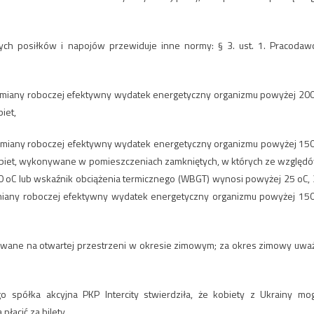
ych posiłków i napojów przewiduje inne normy: § 3. ust. 1. Pracodaw
 zmiany roboczej efektywny wydatek energetyczny organizmu powyżej 20
iet,
 zmiany roboczej efektywny wydatek energetyczny organizmu powyżej 15
u kobiet, wykonywane w pomieszczeniach zamkniętych, w których ze względ
10 oC lub wskaźnik obciążenia termicznego (WBGT) wynosi powyżej 25 oC, 
miany roboczej efektywny wydatek energetyczny organizmu powyżej 15
nywane na otwartej przestrzeni w okresie zimowym; za okres zimowy uwa
go spółka akcyjna PKP Intercity stwierdziła, że kobiety z Ukrainy mo
łacić za bilety.