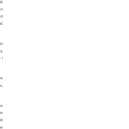
ak
co
iż
ać
do
y,
 i
ym
u,
pu
ym
kt
 w