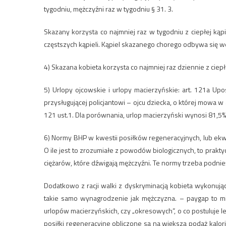
tygodniu, mężczyźni raz w tygodniu § 31. 3.
Skazany korzysta co najmniej raz w tygodniu z ciepłej ką
częstszych kąpieli. Kąpiel skazanego chorego odbywa się w
4) Skazana kobieta korzysta co najmniej raz dziennie z ciepł
5) Urlopy ojcowskie i urlopy macierzyńskie: art. 121a Up
przysługującej policjantowi – ojcu dziecka, o której mowa 
121 ust.1. Dla porównania, urlop macierzyński wynosi 81,5%
6) Normy BHP w kwestii posiłków regeneracyjnych, lub ekwi
O ile jest to zrozumiałe z powodów biologicznych, to prak
ciężarów, które dźwigają mężczyźni. Te normy trzeba podnie
Dodatkowo z racji walki z dyskryminacją kobieta wykonując
takie samo wynagrodzenie jak mężczyzna. – paygap to mit
urlopów macierzyńskich, czy „okresowych”, o co postuluje l
posiłki regeneracyjne obliczone są na większą podaż kalor