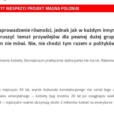
MY? WESPRZYJ PROJEKT MAGNA POLONIA!
 zaprowadzenie równości, jednak jak w każdym inn
poruszyć temat przywilejów dla pewnej dużej gru
m nie mówi. Nie, nie chodzi tym razem o politykó
łównie kobiety. Dla mężczyzn praktycznie żadna partia nie ma nic. Natomia
la mężczyzn 65 lat, wyrok trybunału konstytucyjnego nie uznał tego 
wieku emerytalnego – kobiety żyją średnio 20 lat po osiągnięciu wie
t – mężczyźni realnie utrzymują około 2 milionów kobiet na emeryturze