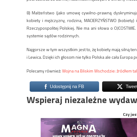
8) Małżeństwo (jako umowę cywilno-prawną dyskryminują
kobiety i mężczyzny, rodzina, MACIERZYŃSTWO (kobiety) i
Rzeczypospolitej Polskiej. Nie ma ani słowa o OJCOSTWIE
systemie sądów rodzinnych.
Najgorsze w tym wszystkim jest to, żę kobiety mają silną ten
i Lewica. Dzięki ich głosom nie tylko Polska ale cała Europa
Polecamy również:
Wojna na Bliskim Wschodzie: źródłem t
Udostępnij na FB
Twee
Wspieraj niezależne wydaw
Czy jes