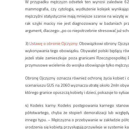
W przypadku mężczyzn odsetek ten wynosi zaledwie 62%
mammografia, czy cytologia, wydłużenie kolejek wynikając
mężczyźni statystycznie mają mniejsze szanse na wizytę w o
rak szyjki macicy nie jest diagnozowany w badaniach p
argument, dlaczego: „po co niepotrzebnie stresować już s
3)
Ustawę o obronie Ojczyzny:
Obowiązkowi obrony Ojczyzny
wykonywania tego obowiązku. Obywatel polski będący ró
jeżeli stale zamieszkuje poza granicami Rzeczypospolite
przymusowe wcielenie do wosjka obowiązuje tylko mężczy
Obronę Ojczyzny oznacza również ochronę życia kobiet i 
scenariuszu GUS na 2060 wyznacza utratę około 2mln obywa
którego granice opuszczą kobiety i dzieci, pokazuje to sytu
4
) Kodeks karny: Kodeks postępowania karnego stanow
półotwartego, chyba że stopień demoralizacji lub wzgl
innego typu. – Mężczyzna o przebywanie w zakładzie półot
urodzenia się kobietą przysługują przywileje w systemie k