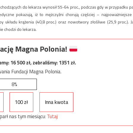
chodzących do lekarza wynosił 55-64 proc., podczas gdy w przypadku p
edyczne pokazują, iż to mężczyźni chorują częściej – najpoważniejsze
by układu krążenia (40,8 proc.) oraz nowotwory złośliwe (25,9 proc.). J
ie chodzi do lekarza.
ację Magna Polonia!
jemy:
16 500
zł, zebraliśmy:
1351
zł.
ania Fundacji Magna Polonia.
8%
100 zł
Inna kwota
parł nas tym miesiącu:
Tutaj