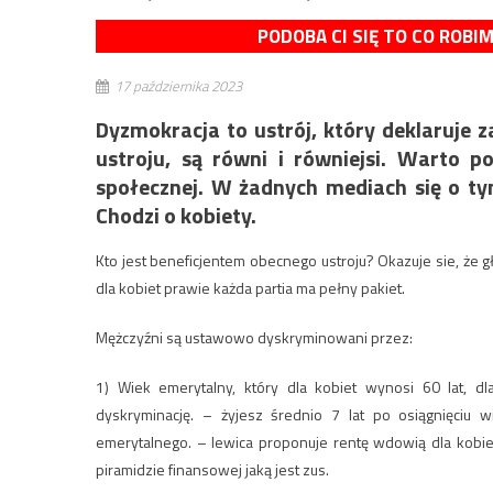
PODOBA CI SIĘ TO CO ROBI
17 października 2023
Dyzmokracja to ustrój, który deklaruje
ustroju, są równi i równiejsi. Warto 
społecznej. W żadnych mediach się o ty
Chodzi o kobiety.
Kto jest beneficjentem obecnego ustroju? Okazuje sie, że g
dla kobiet prawie każda partia ma pełny pakiet.
Mężczyźni są ustawowo
dyskryminowani
przez:
1) Wiek emerytalny, który dla kobiet wynosi 60 lat, d
dyskryminację. – żyjesz średnio 7 lat po osiągnięciu 
emerytalnego. – lewica proponuje rentę wdowią dla kobie
piramidzie finansowej jaką jest zus.