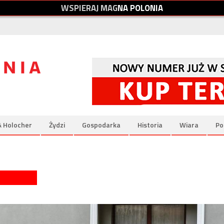
W
S
P
I
E
R
A
J
M
A
G
N
A
P
O
L
O
N
I
A
& Holocher
Żydzi
Gospodarka
Historia
Wiara
Po