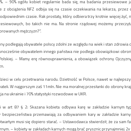
. – 90% ogółu kobiet regularnie bada się, ma badania przesiewowe j
e z obciążenia NFZ odbija się na czasie oczekiwania na lekarza, przez 
dpowiednim czasie. Rak prostaty, który odbiera trzy krotnie więcej żyć, n
rzesiewowych, bo takich nie ma. Na stronie rządowej możemy przeczyt
chorowanych mężczyzn?”.
 podlegają obywatele polscy zdolni ze względu na wiek i stan zdrowia 
wnocześnie obywatelem innego państwa nie podlega obowiązkowi obron
j Polskiej. – Mamy erę równouprawnienia, a obowiązek ochrony Ojczyzny
zn.
dzieci w celu przetrwania narodu. Dzietność w Polsce, nawet w najlepsz
teli. W najgorszym zaś 11mln. Nie ma moralnej przesłanki do obrony kraj
acja na ukrainie i 70% statystyki rozwodowe w UKR.
i w art 87 § 2: Skazana kobieta odbywa karę w zakładzie karnym ty
ędy bezpieczeństwa przemawiają za odbywaniem kary w zakładzie karn
wartym musi się dopiero starać. – Ustawodawca stwierdził, że za sam fa
arnym. – kobiety w zakładach karnych mogą brać prysznic przynajmniej 2x