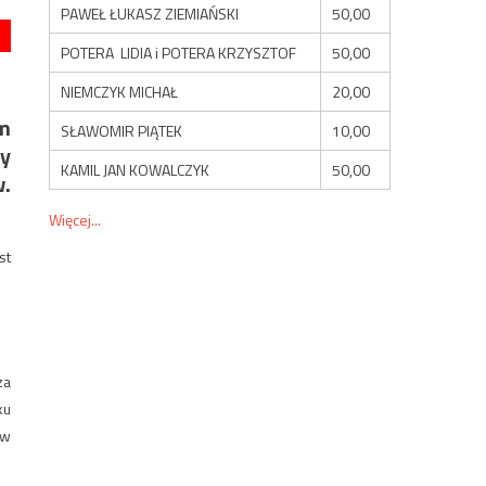
PAWEŁ ŁUKASZ ZIEMIAŃSKI
50,00
POTERA LIDIA i POTERA KRZYSZTOF
50,00
NIEMCZYK MICHAŁ
20,00
ym
SŁAWOMIR PIĄTEK
10,00
py
KAMIL JAN KOWALCZYK
50,00
w.
Więcej...
st
za
ku
 w