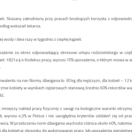
pieli. Skazany zatrudniony przy pracach brudzących korzysta z odpowiedn
edług wskazań lekarza.
ej wody i dwa razy w tygodniu z ciepłej kąpieli.
osażenie za okres odpowiadający okresowi urlopu rodzicielskiego w częś
w art. 1821a § 4 Kodeksu pracy, wynosi 70% uposażenia, o którym mowa w ar
.
walentu na nie: Normy dźwigania to 30 kg dla mężczyzn, dla kobiet – 12 k
tycznie kobiety w wynikach ciężarowych stanowią średnio 60% rekordów wa
ść.
 mniejszy nakład pracy fizycznej z uwagi na biologiczne warunki otrzymu
, wynosi 4,5% w Polsce i nie uwzględnia kryteriów oddaleń się od prac
ewica. W przeliczeniu norm dźwigania wychodzi różnica około 40%, natomia
ii dla kobiet w stosunku do wykonywanej pracy, lub uposażenia pieniężne